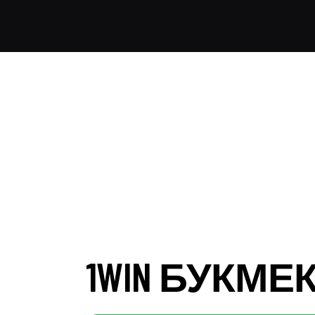
1WIN БУКМ