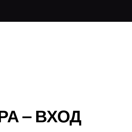
РА — ВХОД