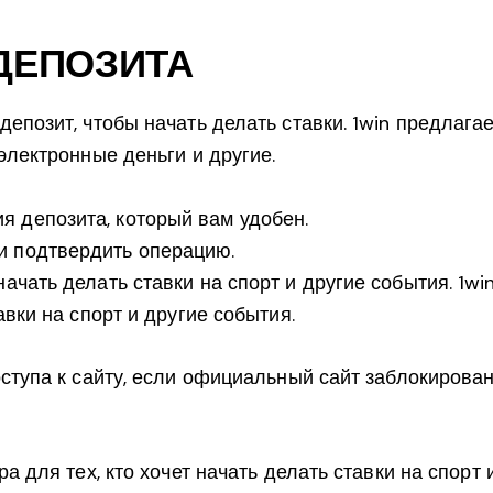
 ДЕПОЗИТА
депозит, чтобы начать делать ставки. 1win предлага
электронные деньги и другие.
я депозита, который вам удобен.
и подтвердить операцию.
ачать делать ставки на спорт и другие события. 1w
авки на спорт и другие события.
оступа к сайту, если официальный сайт заблокирова
ра для тех, кто хочет начать делать ставки на спорт