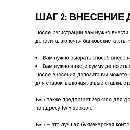
ШАГ 2: ВНЕСЕНИЕ
После регистрации вам нужно внести 
депозита, включая банковские карты, 
Вам нужно выбрать способ внесени
Вам нужно ввести сумму депозита 
После внесения депозита вы можете н
для ставок, включая живые ставки, ст
1win также предлагает зеркало для д
по адресу 1win зеркало.
1win – это лучшая букмекерская конто