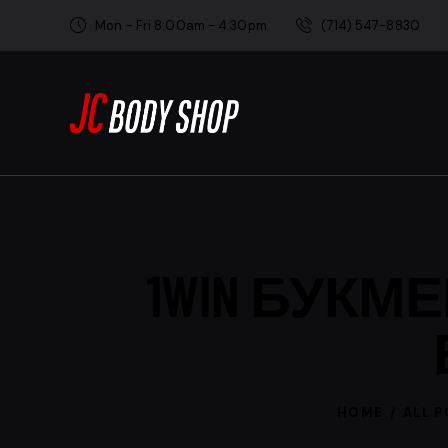
Mon - Fri 8:00am - 4:30pm
(714) 547-8830
1WIN БУКМ
HOME
ALL 