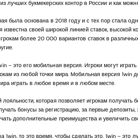
 из лучших букмекерских контор в России и как можно
орая была основана в 2018 году и с тех пор стала о
ия известна своей широкой линией ставок, высокой
игрокам более 20 000 вариантов ставок в различны
угие.
in – это его мобильная версия. Игроки могут играть
окам из любой точки мира. Мобильная версия 1win до
ира играть в любое время и в любом месте.
й лояльности, которая позволяет игрокам получать 
учать бонусы за регистрацию, за первые депозиты, 
лучать дополнительные преимущества и увеличить с
 1win, то это время, чтобы сделать это. 1win – это 