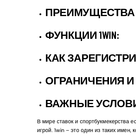
ПРЕИМУЩЕСТВА И
ФУНКЦИИ 1WIN:
КАК ЗАРЕГИСТРИ
ОГРАНИЧЕНИЯ И
ВАЖНЫЕ УСЛОВИ
В мире ставок и спортбукмекерства е
игрой. 1win – это один из таких имен,