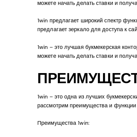
можете начать делать ставки и полу
1win предлагает широкий спектр функц
предлагает зеркало для доступа к са
1win – это лучшая букмекерская конто
можете начать делать ставки и полу
ПРЕИМУЩЕСТВ
1win – это одна из лучших букмекерск
рассмотрим преимущества и функции 1
Преимущества 1win: