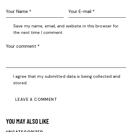
Save my name, email, and website in this browser for
the next time I comment.
I agree that my submitted data is being collected and
stored.
YOU MAY ALSO LIKE