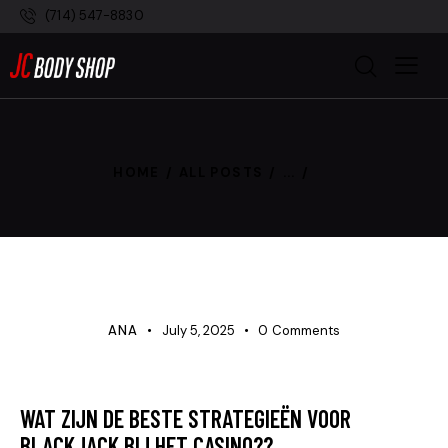
(714) 547-8830
HOME
ALL POSTS
...
UNCATEGORIZED
ANA
July 5, 2025
0
Comments
WAT ZIJN DE BESTE STRATEGIEËN VOOR
BLACKJACK BIJ HET CASINO??