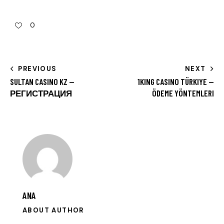
0
PREVIOUS
NEXT
SULTAN CASINO KZ —
1KING CASINO TÜRKIYE —
РЕГИСТРАЦИЯ
ÖDEME YÖNTEMLERI
ANA
ABOUT AUTHOR