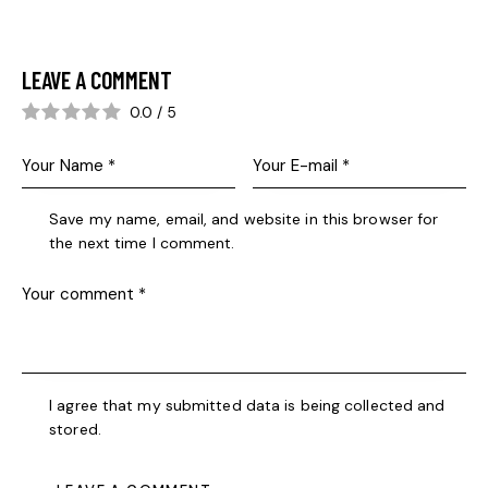
LEAVE A COMMENT
0.0
/
5
Save my name, email, and website in this browser for
the next time I comment.
I agree that my submitted data is being collected and
stored.