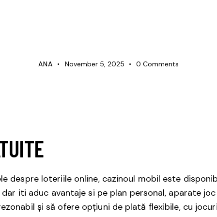
UNCATEGORIZED
ANA
November 5, 2025
0
Comments
TUITE
e despre loteriile online, cazinoul mobil este disponib
r dar iti aduc avantaje si pe plan personal, aparate joc
ezonabil și să ofere opțiuni de plată flexibile, cu jo