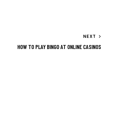
NEXT
HOW TO PLAY BINGO AT ONLINE CASINOS