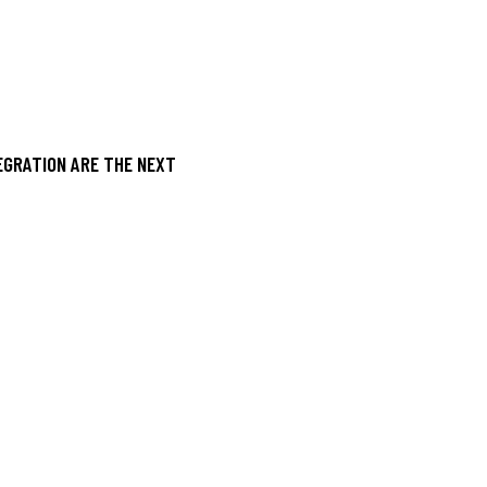
EGRATION ARE THE NEXT