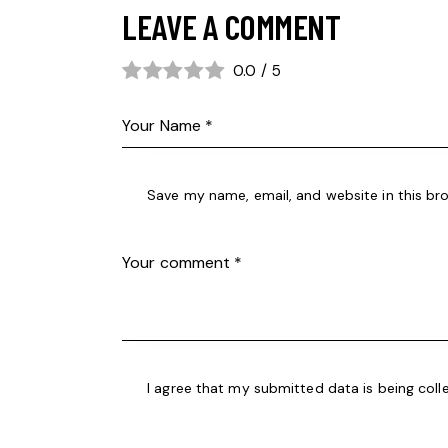
LEAVE A COMMENT
0.0
/
5
Save my name, email, and website in this br
I agree that my submitted data is being coll