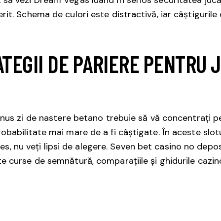
ă vezi Dream Vegas luând în serios securitatea jucător
it. Schema de culori este distractivă, iar câștigurile
ATEGII DE PARIERE PENTRU 
onus zi de nastere betano trebuie să vă concentrați pe
babilitate mai mare de a fi câștigate. În aceste slotu
les, nu veți lipsi de
alegere
. Seven bet casino no depo
 curse de semnătură, comparațiile și ghidurile cazino