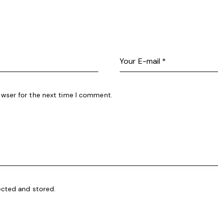
owser for the next time I comment.
ected and stored.