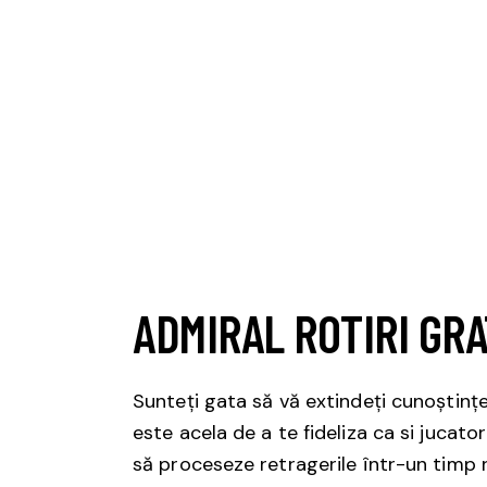
ADMIRAL ROTIRI GRA
Sunteți gata să vă extindeți cunoștințel
este acela de a te fideliza ca si jucato
să proceseze retragerile într-un timp r