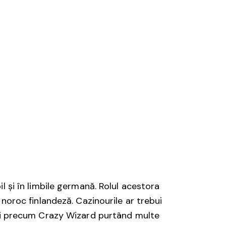
il și în limbile germană. Rolul acestora
 noroc finlandeză. Cazinourile ar trebui
curi precum Crazy Wizard purtând multe