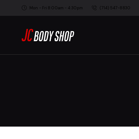
Mon - Fri 8:00am - 4:30pm
(714) 547-8830