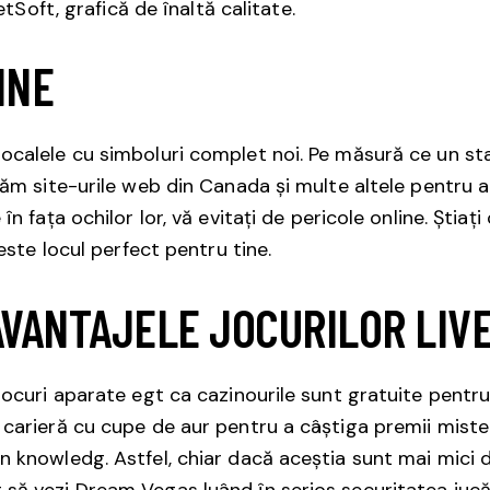
etSoft, grafică de înaltă calitate.
INE
ocalele cu simboluri complet noi. Pe măsură ce un stat
ăm site-urile web din Canada și multe altele pentru a n
n fața ochilor lor, vă evitați de pericole online. Știaț
 este locul perfect pentru tine.
AVANTAJELE JOCURILOR LIVE
ocuri aparate egt ca cazinourile sunt gratuite pentru a
 carieră cu cupe de aur pentru a câștiga premii mist
 knowledg. Astfel, chiar dacă aceștia sunt mai mici de