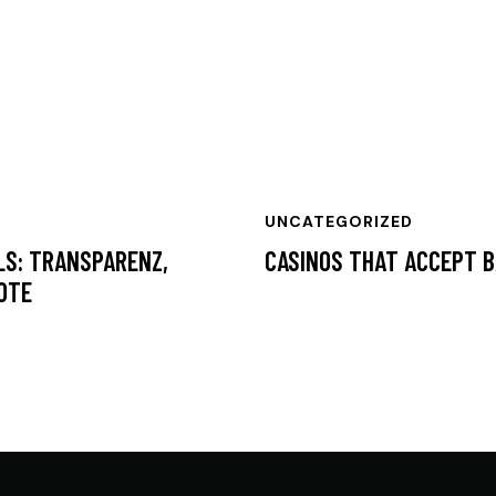
UNCATEGORIZED
LS: TRANSPARENZ,
CASINOS THAT ACCEPT 
OTE