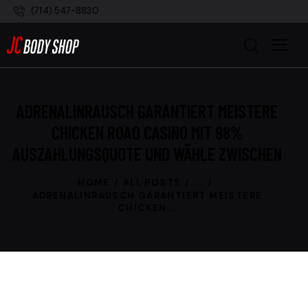
(714) 547-8830
ADRENALINRAUSCH GARANTIERT MEISTERE
CHICKEN ROAD CASINO MIT 98%
AUSZAHLUNGSQUOTE UND WÄHLE ZWISCHEN
HOME
ALL POSTS
...
ADRENALINRAUSCH GARANTIERT MEISTERE
CHICKEN...
POST