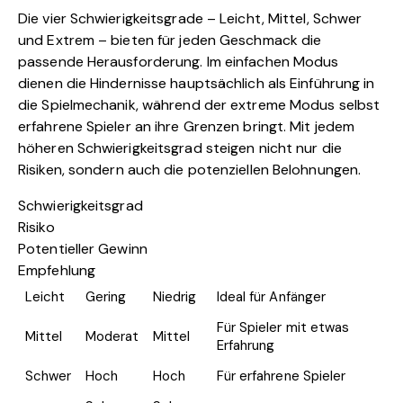
Die vier Schwierigkeitsgrade – Leicht, Mittel, Schwer
und Extrem – bieten für jeden Geschmack die
passende Herausforderung. Im einfachen Modus
dienen die Hindernisse hauptsächlich als Einführung in
die Spielmechanik, während der extreme Modus selbst
erfahrene Spieler an ihre Grenzen bringt. Mit jedem
höheren Schwierigkeitsgrad steigen nicht nur die
Risiken, sondern auch die potenziellen Belohnungen.
Schwierigkeitsgrad
Risiko
Potentieller Gewinn
Empfehlung
Leicht
Gering
Niedrig
Ideal für Anfänger
Für Spieler mit etwas
Mittel
Moderat
Mittel
Erfahrung
Schwer
Hoch
Hoch
Für erfahrene Spieler