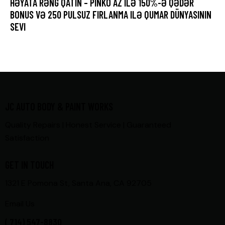
HƏYATA RƏNG QATIN – PINKO AZ ILƏ 150%-Ə QƏDƏR
BONUS VƏ 250 PULSUZ FIRLANMA ILƏ QUMAR DÜNYASININ
SEVI
JC AUTO BODY & PAINT WORKS
Quality Repairs | Honest Service | Guaranteed
Satisfaction
GET IN TOUCH
1321 E Pomona St, Santa Ana, CA 92705
Email Us
( 714) 547-8830