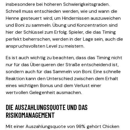
insbesondere bei höheren Schwierigkeitsgraden.
Schnell muss entschieden werden, wie und wann die
Henne gesteuert wird, um Hindernissen auszuweichen
und Boni zu sammeln. Übung und Konzentration sind
hier der Schlüssel zum Erfolg. Spieler, die das Timing
perfekt beherrschen, werden in der Lage sein, auch die
anspruchsvollsten Level zu meistern.
Es ist auch wichtig zu beachten, dass das Timing nicht
nur für das Überqueren der Straße entscheidend ist,
sondern auch für das Sammeln von Boni. Eine schnelle
Reaktion kann den Unterschied zwischen dem Erhalt
eines wichtigen Bonus und dem Verlust einer
wertvollen Gelegenheit ausmachen.
DIE AUSZAHLUNGSQUOTE UND DAS
RISIKOMANAGEMENT
Mit einer Auszahlungsquote von 98% gehört Chicken