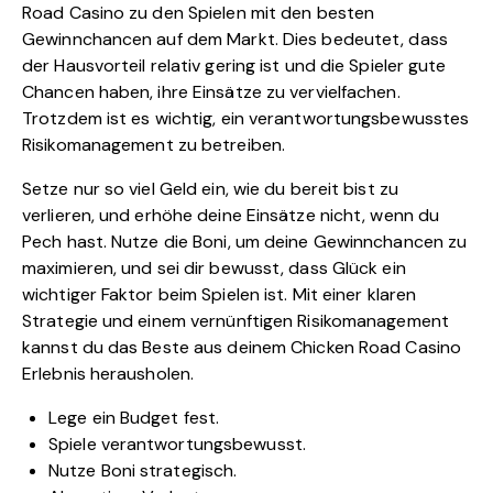
Road Casino zu den Spielen mit den besten
Gewinnchancen auf dem Markt. Dies bedeutet, dass
der Hausvorteil relativ gering ist und die Spieler gute
Chancen haben, ihre Einsätze zu vervielfachen.
Trotzdem ist es wichtig, ein verantwortungsbewusstes
Risikomanagement zu betreiben.
Setze nur so viel Geld ein, wie du bereit bist zu
verlieren, und erhöhe deine Einsätze nicht, wenn du
Pech hast. Nutze die Boni, um deine Gewinnchancen zu
maximieren, und sei dir bewusst, dass Glück ein
wichtiger Faktor beim Spielen ist. Mit einer klaren
Strategie und einem vernünftigen Risikomanagement
kannst du das Beste aus deinem Chicken Road Casino
Erlebnis herausholen.
Lege ein Budget fest.
Spiele verantwortungsbewusst.
Nutze Boni strategisch.