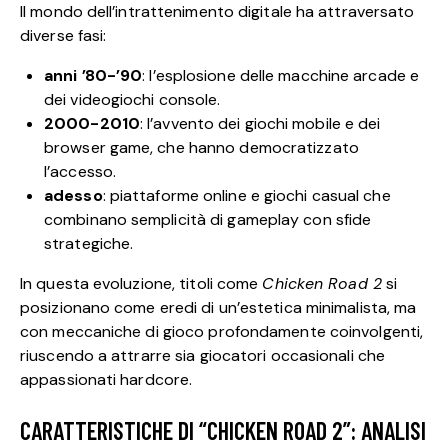
Il mondo dell’intrattenimento digitale ha attraversato
diverse fasi:
anni ’80-’90
: l’esplosione delle macchine arcade e
dei videogiochi console.
2000-2010
: l’avvento dei giochi mobile e dei
browser game, che hanno democratizzato
l’accesso.
adesso
: piattaforme online e giochi casual che
combinano semplicità di gameplay con sfide
strategiche.
In questa evoluzione, titoli come
Chicken Road 2
si
posizionano come eredi di un’estetica minimalista, ma
con meccaniche di gioco profondamente coinvolgenti,
riuscendo a attrarre sia giocatori occasionali che
appassionati hardcore.
CARATTERISTICHE DI “CHICKEN ROAD 2”: ANALISI