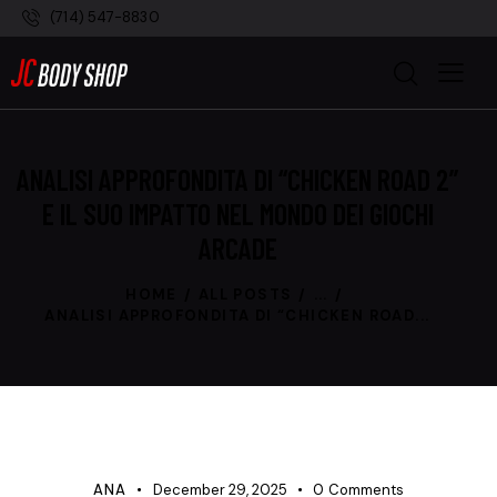
(714) 547-8830
ANALISI APPROFONDITA DI “CHICKEN ROAD 2”
E IL SUO IMPATTO NEL MONDO DEI GIOCHI
ARCADE
HOME
ALL POSTS
...
ANALISI APPROFONDITA DI “CHICKEN ROAD...
UNCATEGORIZED
ANA
December 29, 2025
0
Comments