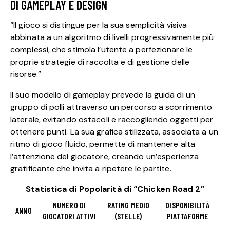
DI GAMEPLAY E DESIGN
“Il gioco si distingue per la sua semplicità visiva
abbinata a un algoritmo di livelli progressivamente più
complessi, che stimola l’utente a perfezionare le
proprie strategie di raccolta e di gestione delle
risorse.”
Il suo modello di gameplay prevede la guida di un
gruppo di polli attraverso un percorso a scorrimento
laterale, evitando ostacoli e raccogliendo oggetti per
ottenere punti. La sua grafica stilizzata, associata a un
ritmo di gioco fluido, permette di mantenere alta
l’attenzione del giocatore, creando un’esperienza
gratificante che invita a ripetere le partite.
Statistica di Popolarità di “Chicken Road 2”
NUMERO DI
RATING MEDIO
DISPONIBILITÀ
ANNO
GIOCATORI ATTIVI
(STELLE)
PIATTAFORME