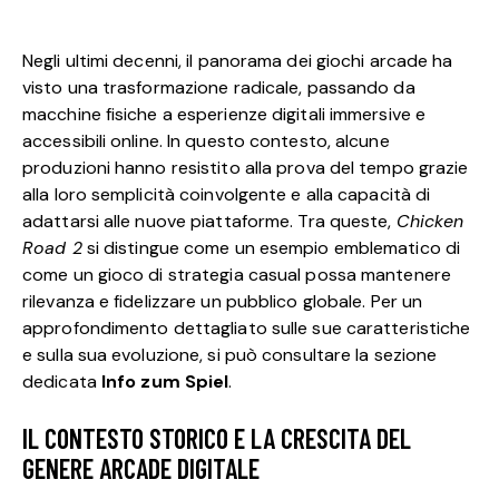
Negli ultimi decenni, il panorama dei giochi arcade ha
visto una trasformazione radicale, passando da
macchine fisiche a esperienze digitali immersive e
accessibili online. In questo contesto, alcune
produzioni hanno resistito alla prova del tempo grazie
alla loro semplicità coinvolgente e alla capacità di
adattarsi alle nuove piattaforme. Tra queste,
Chicken
Road 2
si distingue come un esempio emblematico di
come un gioco di strategia casual possa mantenere
rilevanza e fidelizzare un pubblico globale. Per un
approfondimento dettagliato sulle sue caratteristiche
e sulla sua evoluzione, si può consultare la sezione
dedicata
Info zum Spiel
.
IL CONTESTO STORICO E LA CRESCITA DEL
GENERE ARCADE DIGITALE