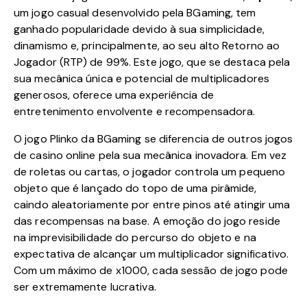
um jogo casual desenvolvido pela BGaming, tem
ganhado popularidade devido à sua simplicidade,
dinamismo e, principalmente, ao seu alto Retorno ao
Jogador (RTP) de 99%. Este jogo, que se destaca pela
sua mecânica única e potencial de multiplicadores
generosos, oferece uma experiência de
entretenimento envolvente e recompensadora.
O jogo
Plinko
da BGaming se diferencia de outros jogos
de casino online pela sua mecânica inovadora. Em vez
de roletas ou cartas, o jogador controla um pequeno
objeto que é lançado do topo de uma pirâmide,
caindo aleatoriamente por entre pinos até atingir uma
das recompensas na base. A emoção do jogo reside
na imprevisibilidade do percurso do objeto e na
expectativa de alcançar um multiplicador significativo.
Com um máximo de x1000, cada sessão de jogo pode
ser extremamente lucrativa.