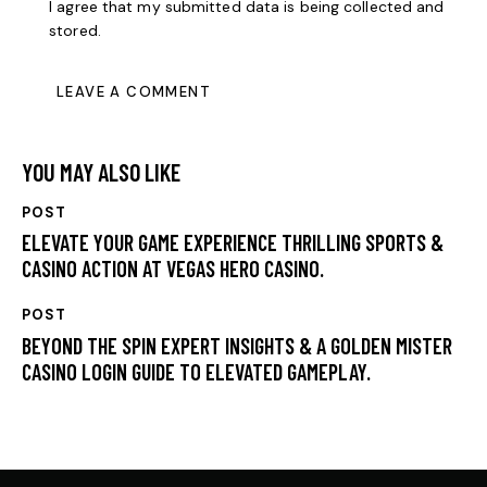
I agree that my submitted data is being collected and
stored.
YOU MAY ALSO LIKE
POST
ELEVATE YOUR GAME EXPERIENCE THRILLING SPORTS &
CASINO ACTION AT VEGAS HERO CASINO.
POST
BEYOND THE SPIN EXPERT INSIGHTS & A GOLDEN MISTER
CASINO LOGIN GUIDE TO ELEVATED GAMEPLAY.