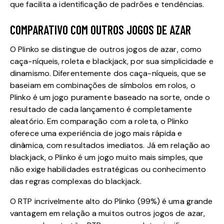
que facilita a identificação de padrões e tendências.
COMPARATIVO COM OUTROS JOGOS DE AZAR
O Plinko se distingue de outros jogos de azar, como
caça-níqueis, roleta e blackjack, por sua simplicidade e
dinamismo. Diferentemente dos caça-níqueis, que se
baseiam em combinações de símbolos em rolos, o
Plinko é um jogo puramente baseado na sorte, onde o
resultado de cada lançamento é completamente
aleatório. Em comparação com a roleta, o Plinko
oferece uma experiência de jogo mais rápida e
dinâmica, com resultados imediatos. Já em relação ao
blackjack, o Plinko é um jogo muito mais simples, que
não exige habilidades estratégicas ou conhecimento
das regras complexas do blackjack.
O RTP incrivelmente alto do Plinko (99%) é uma grande
vantagem em relação a muitos outros jogos de azar,