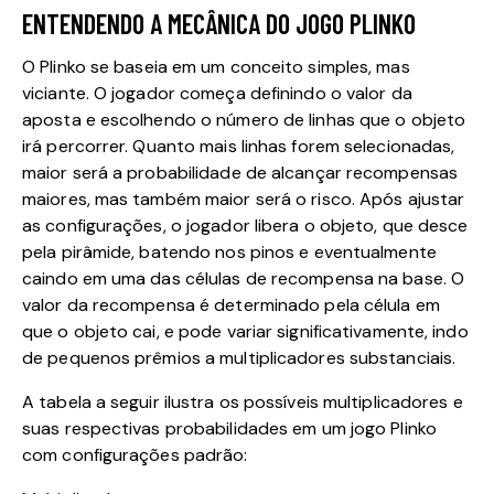
ENTENDENDO A MECÂNICA DO JOGO PLINKO
O Plinko se baseia em um conceito simples, mas
viciante. O jogador começa definindo o valor da
aposta e escolhendo o número de linhas que o objeto
irá percorrer. Quanto mais linhas forem selecionadas,
maior será a probabilidade de alcançar recompensas
maiores, mas também maior será o risco. Após ajustar
as configurações, o jogador libera o objeto, que desce
pela pirâmide, batendo nos pinos e eventualmente
caindo em uma das células de recompensa na base. O
valor da recompensa é determinado pela célula em
que o objeto cai, e pode variar significativamente, indo
de pequenos prêmios a multiplicadores substanciais.
A tabela a seguir ilustra os possíveis multiplicadores e
suas respectivas probabilidades em um jogo Plinko
com configurações padrão: