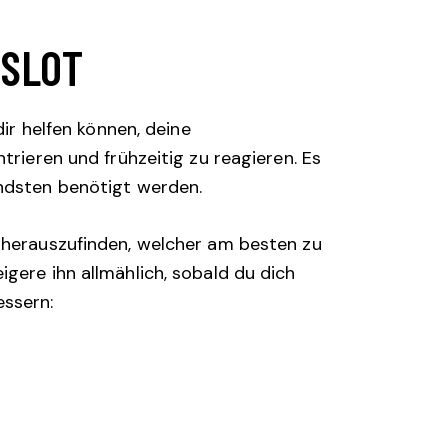
 SLOT
dir helfen können, deine
trieren und frühzeitig zu reagieren. Es
endsten benötigt werden.
m herauszufinden, welcher am besten zu
gere ihn allmählich, sobald du dich
essern: