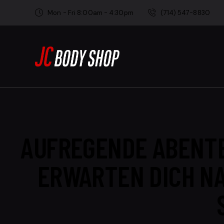
Mon - Fri 8:00am - 4:30pm
(714) 547-8830
AUFREGENDE ABENT
ERWARTEN DICH NA