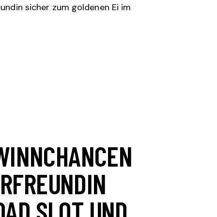
undin sicher zum goldenen Ei im
EWINNCHANCEN
ERFREUNDIN
OAD SLOT UND