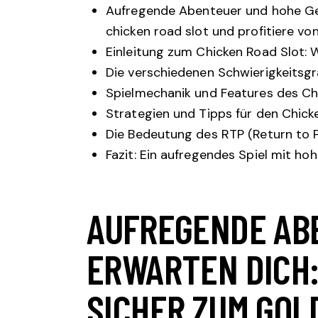
Aufregende Abenteuer und hohe Gew
chicken road slot und profitiere v
Einleitung zum Chicken Road Slot: 
Die verschiedenen Schwierigkeitsgr
Spielmechanik und Features des Ch
Strategien und Tipps für den Chick
Die Bedeutung des RTP (Return to P
Fazit: Ein aufregendes Spiel mit h
AUFREGENDE AB
ERWARTEN DICH:
SICHER ZUM GOL