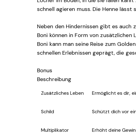
Löcher im Boden, in die sie fallen kann
schnell agieren muss. Die Henne lässt 
Neben den Hindernissen gibt es auch 
Boni können in Form von zusätzlichen 
Boni kann man seine Reise zum Goldene
schnellen Erlebnissen geprägt, die ge
Bonus
Beschreibung
Zusätzliches Leben
Ermöglicht es dir, 
Schild
Schützt dich vor ei
Multiplikator
Erhöht deine Gewin