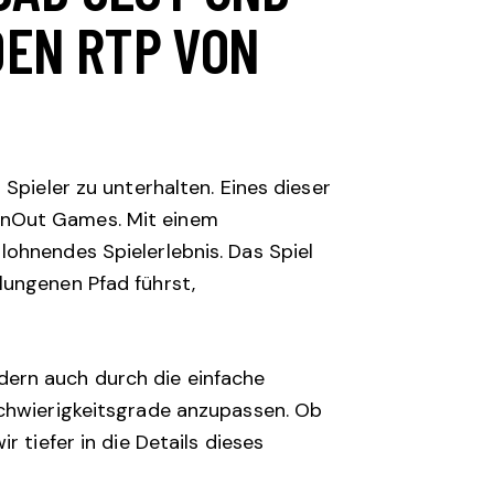
DEN RTP VON
Spieler zu unterhalten. Eines dieser
InOut Games. Mit einem
lohnendes Spielerlebnis. Das Spiel
lungenen Pfad führst,
dern auch durch die einfache
Schwierigkeitsgrade anzupassen. Ob
 tiefer in die Details dieses