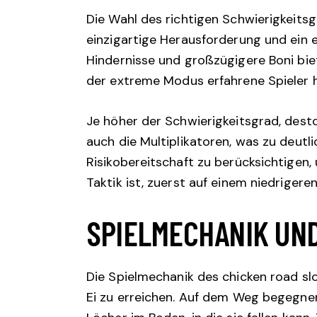
Die Wahl des richtigen Schwierigkeitsg
einzigartige Herausforderung und ein 
Hindernisse und großzügigere Boni bie
der extreme Modus erfahrene Spieler 
Je höher der Schwierigkeitsgrad, desto
auch die Multiplikatoren, was zu deutl
Risikobereitschaft zu berücksichtigen,
Taktik ist, zuerst auf einem niedriger
SPIELMECHANIK UND
Die Spielmechanik des
chicken road sl
Ei zu erreichen. Auf dem Weg begegnen 