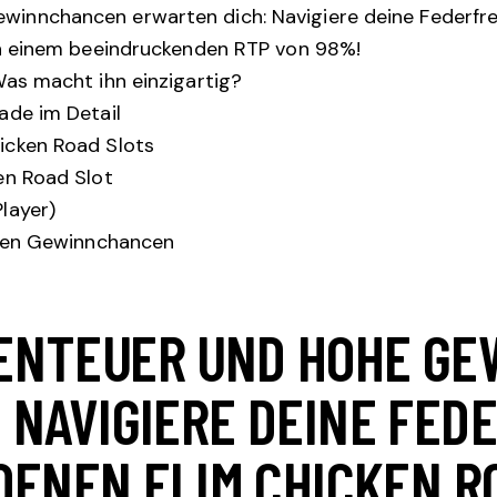
innchancen erwarten dich: Navigiere deine Federfre
on einem beeindruckenden RTP von 98%!
Was macht ihn einzigartig?
ade im Detail
icken Road Slots
en Road Slot
layer)
ohen Gewinnchancen
ENTEUER UND HOHE G
 NAVIGIERE DEINE FED
DENEN EI IM CHICKEN R