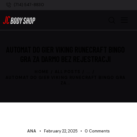
(714) 547-8830
AUTOMAT DO GIER VIKING RUNECRAFT BINGO
GRA ZA DARMO BEZ REJESTRACJI
HOME
ALL POSTS
...
AUTOMAT DO GIER VIKING RUNECRAFT BINGO GRA
ZA...
UNCATEGORIZED
ANA
February 22, 2025
0
Comments