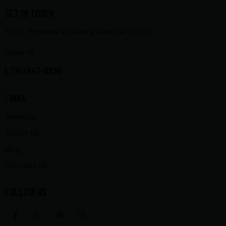
GET IN TOUCH
1321 E Pomona St, Santa Ana, CA 92705
Email Us
( 714) 547-8830
LINKS
Services
About Us
Blog
Contact Us
FOLLOW US