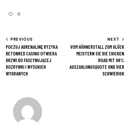
0
PREVIOUS
NEXT
POCZUJ ADRENALINĘ RYZYKA
VOM HÜHNERSTALL ZUM GLÜCK
BETONRED CASINO OTWIERA
MEISTERN SIE DIE CHICKEN
DRZWI DO FASCYNUJĄCEJ
ROAD MIT 98%
ROZRYWKI I WYSOKICH
AUSZAHLUNGSQUOTE UND VIER
WYGRANYCH
SCHWIERIGK