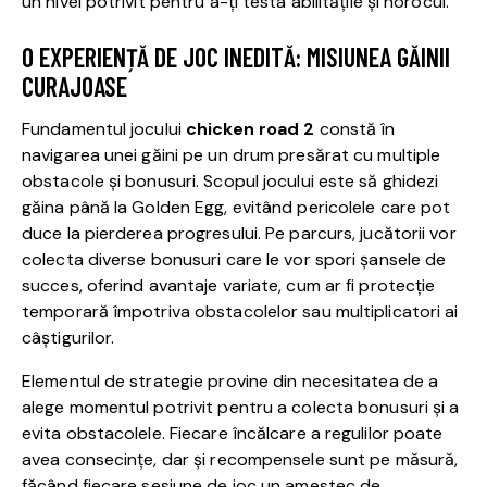
un nivel potrivit pentru a-ți testa abilitățile și norocul.
O EXPERIENȚĂ DE JOC INEDITĂ: MISIUNEA GĂINII
CURAJOASE
Fundamentul jocului
chicken road 2
constă în
navigarea unei găini pe un drum presărat cu multiple
obstacole și bonusuri. Scopul jocului este să ghidezi
găina până la Golden Egg, evitând pericolele care pot
duce la pierderea progresului. Pe parcurs, jucătorii vor
colecta diverse bonusuri care le vor spori șansele de
succes, oferind avantaje variate, cum ar fi protecție
temporară împotriva obstacolelor sau multiplicatori ai
câștigurilor.
Elementul de strategie provine din necesitatea de a
alege momentul potrivit pentru a colecta bonusuri și a
evita obstacolele. Fiecare încălcare a regulilor poate
avea consecințe, dar și recompensele sunt pe măsură,
făcând fiecare sesiune de joc un amestec de