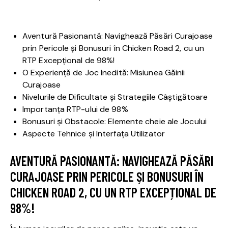
Aventură Pasionantă: Navighează Păsări Curajoase
prin Pericole și Bonusuri în Chicken Road 2, cu un
RTP Excepțional de 98%!
O Experiență de Joc Inedită: Misiunea Găinii
Curajoase
Nivelurile de Dificultate și Strategiile Câștigătoare
Importanța RTP-ului de 98%
Bonusuri și Obstacole: Elemente cheie ale Jocului
Aspecte Tehnice și Interfața Utilizator
AVENTURĂ PASIONANTĂ: NAVIGHEAZĂ PĂSĂRI
CURAJOASE PRIN PERICOLE ȘI BONUSURI ÎN
CHICKEN ROAD 2, CU UN RTP EXCEPȚIONAL DE
98%!