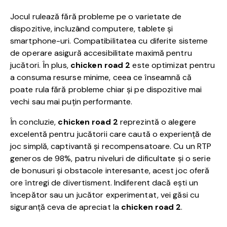
Jocul rulează fără probleme pe o varietate de
dispozitive, incluzând computere, tablete și
smartphone-uri. Compatibilitatea cu diferite sisteme
de operare asigură accesibilitate maximă pentru
jucători. În plus,
chicken road 2
este optimizat pentru
a consuma resurse minime, ceea ce înseamnă că
poate rula fără probleme chiar și pe dispozitive mai
vechi sau mai puțin performante.
În concluzie,
chicken road 2
reprezintă o alegere
excelentă pentru jucătorii care caută o experiență de
joc simplă, captivantă și recompensatoare. Cu un RTP
generos de 98%, patru niveluri de dificultate și o serie
de bonusuri și obstacole interesante, acest joc oferă
ore întregi de divertisment. Indiferent dacă ești un
începător sau un jucător experimentat, vei găsi cu
siguranță ceva de apreciat la
chicken road 2
.