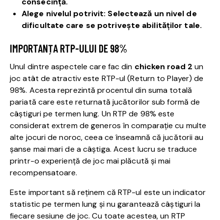
consecință.
Alege nivelul potrivit: Selectează un nivel de
dificultate care se potrivește abilităților tale.
IMPORTANȚA RTP-ULUI DE 98%
Unul dintre aspectele care fac din
chicken road 2
un
joc atât de atractiv este RTP-ul (Return to Player) de
98%. Acesta reprezintă procentul din suma totală
pariată care este returnată jucătorilor sub formă de
câștiguri pe termen lung. Un RTP de 98% este
considerat extrem de generos în comparație cu multe
alte jocuri de noroc, ceea ce înseamnă că jucătorii au
șanse mai mari de a câștiga. Acest lucru se traduce
printr-o experiență de joc mai plăcută și mai
recompensatoare.
Este important să reținem că RTP-ul este un indicator
statistic pe termen lung și nu garantează câștiguri la
fiecare sesiune de joc. Cu toate acestea, un RTP