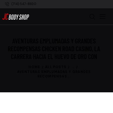
(714) 547-8830
AVENTURAS EMPLUMADAS Y GRANDES
RECOMPENSAS CHICKEN ROAD CASINO, LA
CARRERA HACIA EL HUEVO DE ORO CON
HOME
ALL POSTS
...
AVENTURAS EMPLUMADAS Y GRANDES
RECOMPENSAS...
POST