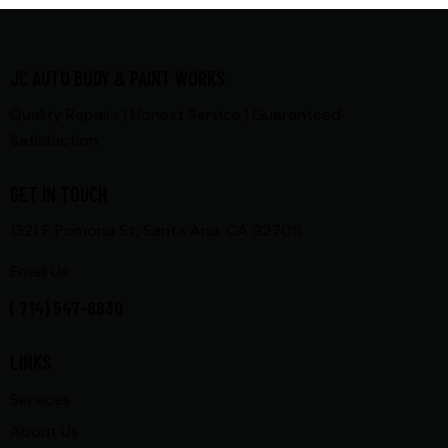
JC AUTO BODY & PAINT WORKS
Quality Repairs | Honest Service | Guaranteed
Satisfaction
GET IN TOUCH
1321 E Pomona St, Santa Ana, CA 92705
Email Us
( 714) 547-8830
LINKS
Services
About Us