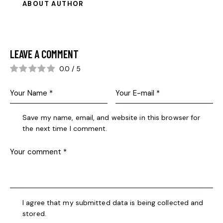
ABOUT AUTHOR
LEAVE A COMMENT
0.0
/
5
Save my name, email, and website in this browser for
the next time I comment.
I agree that my submitted data is being collected and
stored.