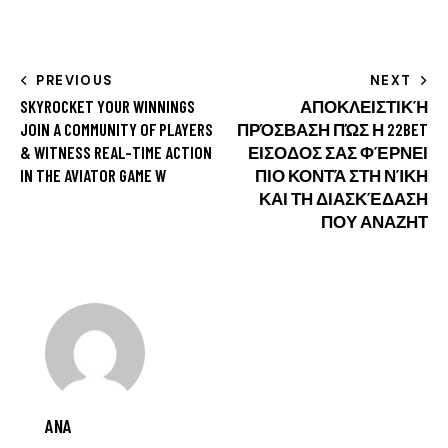
PREVIOUS
NEXT
SKYROCKET YOUR WINNINGS
ΑΠΟΚΛΕΙΣΤΙΚΉ
JOIN A COMMUNITY OF PLAYERS
ΠΡΌΣΒΑΣΗ ΠΏΣ Η 22BET
& WITNESS REAL-TIME ACTION
ΕΙΣΟΔΟΣ ΣΑΣ ΦΈΡΝΕΙ
IN THE AVIATOR GAME W
ΠΙΟ ΚΟΝΤΆ ΣΤΗ ΝΊΚΗ
ΚΑΙ ΤΗ ΔΙΑΣΚΈΔΑΣΗ
ΠΟΥ ΑΝΑΖΗΤ
ANA