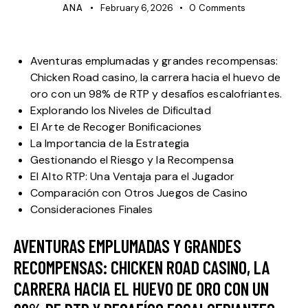
ANA
February 6, 2026
0
Comments
Aventuras emplumadas y grandes recompensas:
Chicken Road casino, la carrera hacia el huevo de
oro con un 98% de RTP y desafíos escalofriantes.
Explorando los Niveles de Dificultad
El Arte de Recoger Bonificaciones
La Importancia de la Estrategia
Gestionando el Riesgo y la Recompensa
El Alto RTP: Una Ventaja para el Jugador
Comparación con Otros Juegos de Casino
Consideraciones Finales
AVENTURAS EMPLUMADAS Y GRANDES
RECOMPENSAS: CHICKEN ROAD CASINO, LA
CARRERA HACIA EL HUEVO DE ORO CON UN