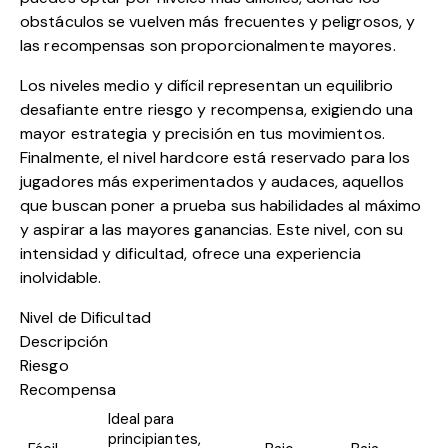
obstáculos se vuelven más frecuentes y peligrosos, y
las recompensas son proporcionalmente mayores.
Los niveles medio y difícil representan un equilibrio
desafiante entre riesgo y recompensa, exigiendo una
mayor estrategia y precisión en tus movimientos.
Finalmente, el nivel hardcore está reservado para los
jugadores más experimentados y audaces, aquellos
que buscan poner a prueba sus habilidades al máximo
y aspirar a las mayores ganancias. Este nivel, con su
intensidad y dificultad, ofrece una experiencia
inolvidable.
Nivel de Dificultad
Descripción
Riesgo
Recompensa
Ideal para
principiantes,