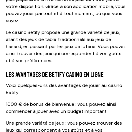
votre disposition. Grâce à son application mobile, vous
pouvez jouer partout et à tout moment, où que vous
soyez.
Le casino Betify propose une grande variété de jeux,
allant des jeux de table traditionnels aux jeux de
hasard, en passant par les jeux de loterie. Vous pouvez
ainsi trouver des jeux qui correspondent à vos goûts
et à vos préférences.
LES AVANTAGES DE BETIFY CASINO EN LIGNE
Voici quelques-uns des avantages de jouer au casino
Betify :
1000 € de bonus de bienvenue : vous pouvez ainsi
commencer à jouer avec un budget important.
Une grande variété de jeux : vous pouvez trouver des
jeux qui correspondent à vos goûts et à vos