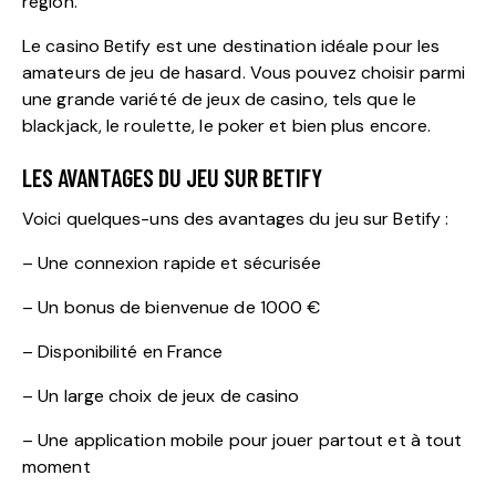
région.
Le casino Betify est une destination idéale pour les
amateurs de jeu de hasard. Vous pouvez choisir parmi
une grande variété de jeux de casino, tels que le
blackjack, le roulette, le poker et bien plus encore.
LES AVANTAGES DU JEU SUR BETIFY
Voici quelques-uns des avantages du jeu sur Betify :
– Une connexion rapide et sécurisée
– Un bonus de bienvenue de 1000 €
– Disponibilité en France
– Un large choix de jeux de casino
– Une application mobile pour jouer partout et à tout
moment