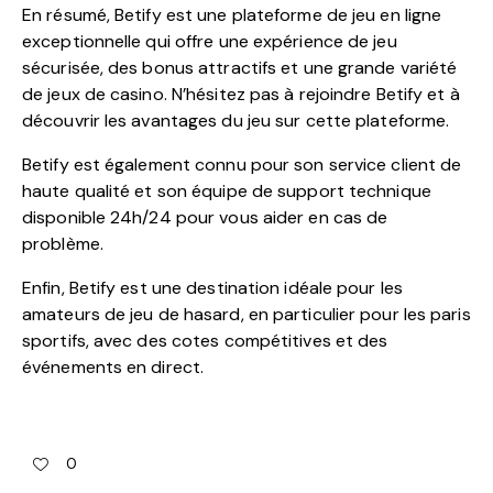
En résumé, Betify est une plateforme de jeu en ligne
exceptionnelle qui offre une expérience de jeu
sécurisée, des bonus attractifs et une grande variété
de jeux de casino. N’hésitez pas à rejoindre Betify et à
découvrir les avantages du jeu sur cette plateforme.
Betify est également connu pour son service client de
haute qualité et son équipe de support technique
disponible 24h/24 pour vous aider en cas de
problème.
Enfin, Betify est une destination idéale pour les
amateurs de jeu de hasard, en particulier pour les paris
sportifs, avec des cotes compétitives et des
événements en direct.
0