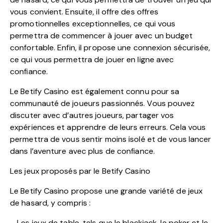
vous convient. Ensuite, il offre des offres
promotionnelles exceptionnelles, ce qui vous
permettra de commencer à jouer avec un budget
confortable. Enfin, il propose une connexion sécurisée,
ce qui vous permettra de jouer en ligne avec
confiance.
Le Betify Casino est également connu pour sa
communauté de joueurs passionnés. Vous pouvez
discuter avec d’autres joueurs, partager vos
expériences et apprendre de leurs erreurs. Cela vous
permettra de vous sentir moins isolé et de vous lancer
dans l’aventure avec plus de confiance.
Les jeux proposés par le Betify Casino
Le Betify Casino propose une grande variété de jeux
de hasard, y compris :
– Les jeux de table, tels que le blackjack, le poker et le