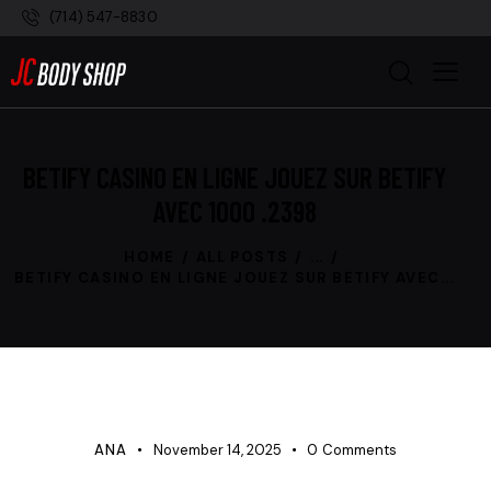
(714) 547-8830
BETIFY CASINO EN LIGNE JOUEZ SUR BETIFY
AVEC 1000 .2398
HOME
ALL POSTS
...
BETIFY CASINO EN LIGNE JOUEZ SUR BETIFY AVEC...
NEWS
ANA
November 14, 2025
0
Comments