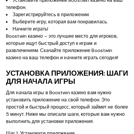
Установите приложение Boostwin казино на ваш
телефон.
Зарегистрируйтесь в приложении.
Выберите игру, которая вам понравилась.
Начните играть!
Boostwin казино – это лучшее место для игроков,
которые ищут быстрый доступ к играм и
развлечениям. Скачайте приложение Boostwin
казино на ваш телефон и начните играть сегодня!
УСТАНОВКА ПРИЛОЖЕНИЯ: ШАГИ
ДЛЯ НАЧАЛА ИГРЫ
Для начала игры в Boostwin казино вам нужно
установить приложение на свой телефон. Это
простой и быстрый процесс, который займет не более
5 минут. Ниже мы описали шаги, которые вам нужно
выполнить для установки приложения.
Шаг 1: Установите приложение