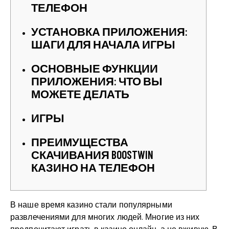
ТЕЛЕФОН
УСТАНОВКА ПРИЛОЖЕНИЯ:
ШАГИ ДЛЯ НАЧАЛА ИГРЫ
ОСНОВНЫЕ ФУНКЦИИ
ПРИЛОЖЕНИЯ: ЧТО ВЫ
МОЖЕТЕ ДЕЛАТЬ
ИГРЫ
ПРЕИМУЩЕСТВА
СКАЧИВАНИЯ BOOSTWIN
КАЗИНО НА ТЕЛЕФОН
В наше время казино стали популярными
развлечениями для многих людей. Многие из них