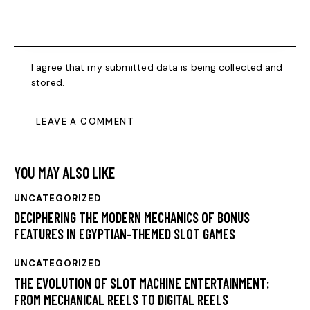
I agree that my submitted data is being collected and
stored.
YOU MAY ALSO LIKE
UNCATEGORIZED
DECIPHERING THE MODERN MECHANICS OF BONUS
FEATURES IN EGYPTIAN-THEMED SLOT GAMES
UNCATEGORIZED
THE EVOLUTION OF SLOT MACHINE ENTERTAINMENT:
FROM MECHANICAL REELS TO DIGITAL REELS