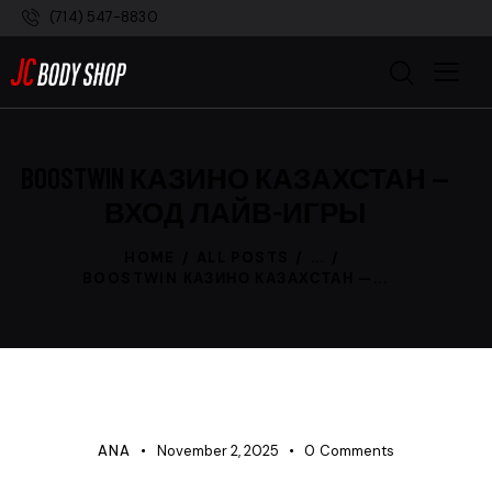
(714) 547-8830
BOOSTWIN КАЗИНО КАЗАХСТАН —
ВХОД ЛАЙВ-ИГРЫ
HOME
ALL POSTS
...
BOOSTWIN КАЗИНО КАЗАХСТАН —...
UNCATEGORIZED
ANA
November 2, 2025
0
Comments