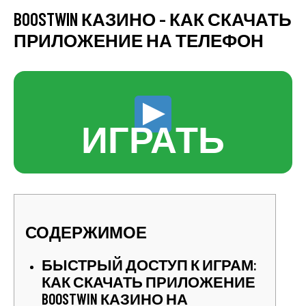
BOOSTWIN КАЗИНО – КАК СКАЧАТЬ
ПРИЛОЖЕНИЕ НА ТЕЛЕФОН
ИГРАТЬ
СОДЕРЖИМОЕ
БЫСТРЫЙ ДОСТУП К ИГРАМ:
КАК СКАЧАТЬ ПРИЛОЖЕНИЕ
BOOSTWIN КАЗИНО НА