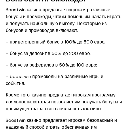
Boostwin казино предлагает игрокам различные
бонусы и промокоды, чтобы помочь им начать играть
и получать наибольшую выгоду. Некоторые из
бонусов и промокодов включают:
– приветственный бонус в 100% до 500 евро;
– бонус за депозит в 50% до 200 евро;
– бонус за рефералов в 50% до 100 евро;
–
boost win
промокоды на различные игры и
события.
Кроме того, казино предлагает игрокам программу
лояльности, которая позволяет им получать бонусы и
преимущества за свою лояльность к казино.
Boostwin казино предлагает игрокам безопасный и
надежный способ играть, обеспечивая им