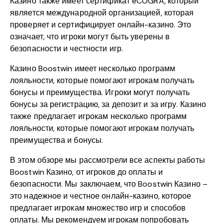
Казино также имеет сертификат eCOGRA, который
является международной организацией, которая
проверяет и сертифицирует онлайн-казино. Это
означает, что игроки могут быть уверены в
безопасности и честности игр.
Казино Boostwin имеет несколько программ
лояльности, которые помогают игрокам получать
бонусы и преимущества. Игроки могут получать
бонусы за регистрацию, за депозит и за игру. Казино
также предлагает игрокам несколько программ
лояльности, которые помогают игрокам получать
преимущества и бонусы.
В этом обзоре мы рассмотрели все аспекты работы
Boostwin Казино, от игроков до оплаты и
безопасности. Мы заключаем, что Boostwin Казино –
это надежное и честное онлайн-казино, которое
предлагает игрокам множество игр и способов
оплаты. Мы рекомендуем игрокам попробовать