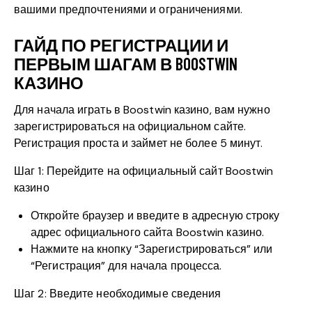
вашими предпочтениями и ограничениями.
ГАЙД ПО РЕГИСТРАЦИИ И
ПЕРВЫМ ШАГАМ В BOOSTWIN
КАЗИНО
Для начала играть в Boostwin казино, вам нужно
зарегистрироваться на официальном сайте.
Регистрация проста и займет не более 5 минут.
Шаг 1: Перейдите на официальный сайт Boostwin
казино
Откройте браузер и введите в адресную строку
адрес официального сайта Boostwin казино.
Нажмите на кнопку “Зарегистрироваться” или
“Регистрация” для начала процесса.
Шаг 2: Введите необходимые сведения