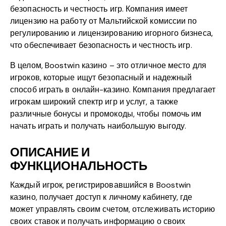
безопасность и честность игр. Компания имеет
лицензию на работу от Мальтийской комиссии по
регулированию и лицензированию игорного бизнеса,
что обеспечивает безопасность и честность игр.
В целом, Boostwin казино – это отличное место для
игроков, которые ищут безопасный и надежный
способ играть в онлайн-казино. Компания предлагает
игрокам широкий спектр игр и услуг, а также
различные бонусы и промокоды, чтобы помочь им
начать играть и получать наибольшую выгоду.
ОПИСАНИЕ И
ФУНКЦИОНАЛЬНОСТЬ
Каждый игрок, регистрировавшийся в Boostwin
казино, получает доступ к личному кабинету, где
может управлять своим счетом, отслеживать историю
своих ставок и получать информацию о своих