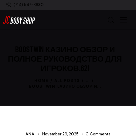
(714) 547-8830
BOOSTWIN КАЗИНО ОБЗОР И
ПОЛНОЕ РУКОВОДСТВО ДЛЯ
ИГРОКОВ.621
HOME
ALL POSTS
...
BOOSTWIN КАЗИНО ОБЗОР И...
NEWS
ANA
November 29, 2025
0
Comments