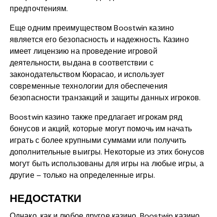
предпочтениям.
Еще одним преимуществом Boostwin казино
является его безопасность и надежность. Казино
имеет лицензию на проведение игровой
деятельности, выдана в соответствии с
законодательством Кюрасао, и использует
современные технологии для обеспечения
безопасности транзакций и защиты данных игроков.
Boostwin казино также предлагает игрокам ряд
бонусов и акций, которые могут помочь им начать
играть с более крупными суммами или получить
дополнительные выигры. Некоторые из этих бонусов
могут быть использованы для игры на любые игры, а
другие – только на определенные игры.
НЕДОСТАТКИ
Однако, как и любое другое казино, Boostwin казино