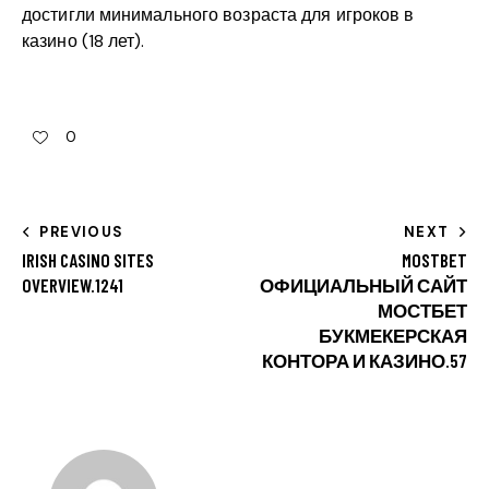
достигли минимального возраста для игроков в
казино (18 лет).
0
PREVIOUS
NEXT
IRISH CASINO SITES
MOSTBET
OVERVIEW.1241
ОФИЦИАЛЬНЫЙ САЙТ
МОСТБЕТ
БУКМЕКЕРСКАЯ
КОНТОРА И КАЗИНО.57