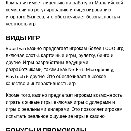
Компания имеет лицензию на работу от Мальтийской
комиссии по регулированию и лицензированию
игорного бизнеса, что обеспечивает безопасность и
честность игр.
ВИДЫ ИГР
Boostwin казино предлагает игрокам более 1 000 игр,
включая слоты, карточные игры, рулетку, бинго и
другие. Игры разработаны ведущими
разработчиками, такими как NetEnt, Microgaming,
Playtech и другие. Это обеспечивает высокое
качество и интерактивность игр.
Кроме того, казино предлагает игрокам возможность
играть в живые игры, включая игры с дилерами и
игры с реальными дилерами. Это позволяет игрокам
испытать реальное ощущение игры в казино.
БОНУСЫ И ПРОМОКОДЫ