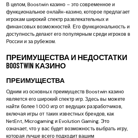
В целом, Boostwin казино – это современное и
функциональное онлайн-казино, которое предлагает
игрокам широкий спектр развлекательных и
финансовых возможностей. Его функциональность и
доступность делают его популярным среди игроков в
России и за рубежом.
ПРЕИМУЩЕСТВА И НЕДОСТАТКИ
BOOSTWIN КАЗИНО
ПРЕИМУЩЕСТВА
Одним из основных преимуществ Boostwin казино
является его широкий спектр игр. Здесь вы можете
найти более 1 000 игр от ведущих разработчиков,
включая игры от таких известных брендов, как
NetEnt, Microgaming и Evolution Gaming. Это
означает, что у вас будет возможность выбрать игру,
которая лучше всего подходит вашим