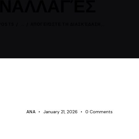
ΥΝΑΛΛΑΓΈΣ
POSTS
...
ΑΠΟΓΕΙΏΣΤΕ ΤΗ ΔΙΑΣΚΈΔΑΣΗ...
POST
ANA
January 21, 2026
0
Comments