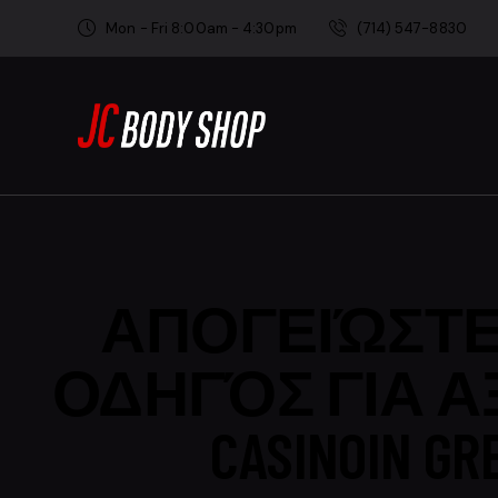
Mon - Fri 8:00am - 4:30pm
(714) 547-8830
ΑΠΟΓΕΙΏΣΤΕ
ΟΔΗΓΌΣ ΓΙΑ Α
CASINOIN 