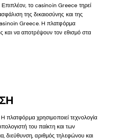
Επιπλέον, το casinoin Greece τηρεί
ασφάλιση της δικαιοσύνης και της
 casinoin Greece. Η πλατφόρμα
υς και να αποτρέψουν τον εθισμό στα
ΣΗ
Η πλατφόρμα χρησιμοποιεί τεχνολογία
πολογιστή του παίκτη και των
μα, διεύθυνση, αριθμός τηλεφώνου και