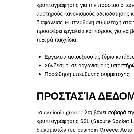
κρυπτογράφησης για την προστασία των
αυστηρούς κανονισμούς αδειοδότησης και
διαφάνειας. Η υπεύθυνη συμμετοχή στα τ
προσφέρει εργαλεία και πόρους για να β
τυχερά παιχνίδια.
Εργαλεία αυτοεξουσίας (όρια κατάθε
Σύνδεσμοι σε οργανισμούς υποστήριξη
Προώθηση υπεύθυνης συμμετοχής.
ΠΡΟΣΤΑΣΊΑ ΔΕΔΟ
Το casinoin greece λαμβάνει σοβαρά τ
κρυπτογράφησης SSL (Secure Socket La
διακομιστών του casinoin Greece. Αυτό 