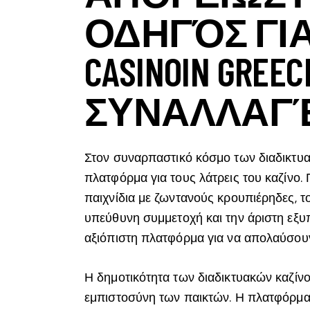
ΟΔΗΓΌΣ ΓΙ
CASINOIN GRE
ΣΥΝΑΛΛΑΓΈ
Στον συναρπαστικό κόσμο των διαδικτυα
πλατφόρμα για τους λάτρεις του καζίνο.
παιχνίδια με ζωντανούς κρουπιέρηδες, τ
υπεύθυνη συμμετοχή και την άριστη εξυπ
αξιόπιστη πλατφόρμα για να απολαύσουν 
Η δημοτικότητα των διαδικτυακών καζίνο
εμπιστοσύνη των παικτών. Η πλατφόρμα 