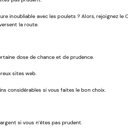
ure inoubliable avec les poulets ? Alors, rejoignez le
versent la route.
certaine dose de chance et de prudence.
breux sites web.
ns considérables si vous faites le bon choix.
l’argent si vous n’êtes pas prudent.