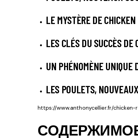
LE MYSTÈRE DE CHICKEN
LES CLÉS DU SUCCÈS DE
UN PHÉNOMÈNE UNIQUE D
LES POULETS, NOUVEAUX
https://www.anthonycellier.fr/chicken
СОДЕРЖИМО