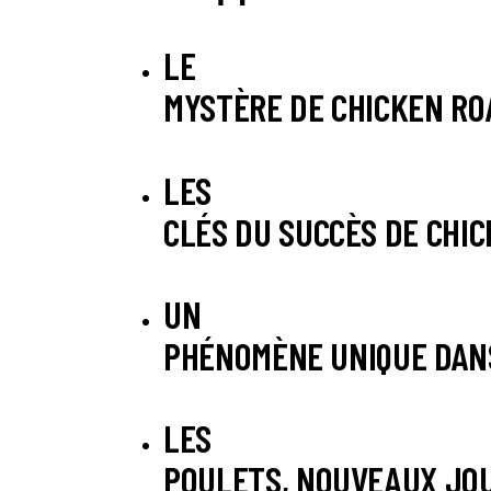
LE
MYSTÈRE DE CHICKEN RO
LES
CLÉS DU SUCCÈS DE CHI
UN
PHÉNOMÈNE UNIQUE DANS
LES
POULETS, NOUVEAUX JOU