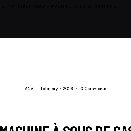
...
CHICKEN ROAD – MACHINE SOUS DE CASINO...
NEWS
ANA
February 7, 2026
0
Comments