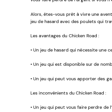
Alors, êtes-vous prêt à vivre une avent
jeu de hasard avec des poulets qui tra
Les avantages du Chicken Road :
• Un jeu de hasard qui nécessite une 
• Un jeu qui est disponible sur de nom
• Un jeu qui peut vous apporter des gai
Les inconvénients du Chicken Road :
• Un jeu qui peut vous faire perdre de 