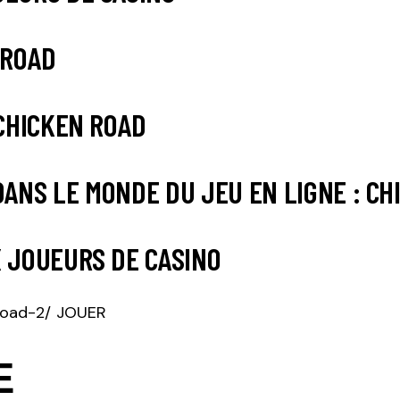
 ROAD
 CHICKEN ROAD
ANS LE MONDE DU JEU EN LIGNE : CH
 JOUEURS DE CASINO
-road-2/ JOUER
Е