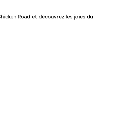
 Chicken Road et découvrez les joies du