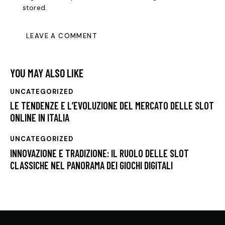
stored.
YOU MAY ALSO LIKE
UNCATEGORIZED
LE TENDENZE E L’EVOLUZIONE DEL MERCATO DELLE SLOT
ONLINE IN ITALIA
UNCATEGORIZED
INNOVAZIONE E TRADIZIONE: IL RUOLO DELLE SLOT
CLASSICHE NEL PANORAMA DEI GIOCHI DIGITALI