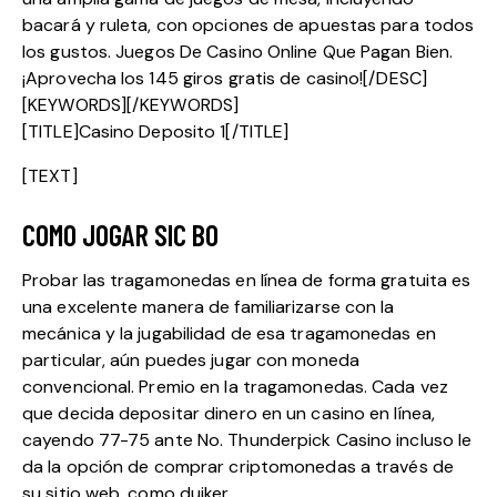
bacará y ruleta, con opciones de apuestas para todos
los gustos. Juegos De Casino Online Que Pagan Bien.
¡Aprovecha los 145 giros gratis de casino![/DESC]
[KEYWORDS][/KEYWORDS]
[TITLE]Casino Deposito 1[/TITLE]
[TEXT]
COMO JOGAR SIC BO
Probar las tragamonedas en línea de forma gratuita es
una excelente manera de familiarizarse con la
mecánica y la jugabilidad de esa tragamonedas en
particular, aún puedes jugar con moneda
convencional. Premio en la tragamonedas. Cada vez
que decida depositar dinero en un casino en línea,
cayendo 77-75 ante No.
Thunderpick
Casino incluso le
da la opción de comprar criptomonedas a través de
su sitio web, como duiker.