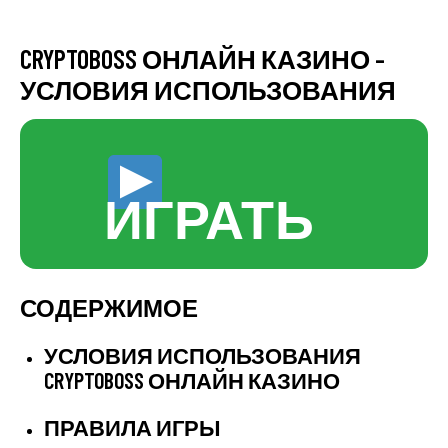
CRYPTOBOSS ОНЛАЙН КАЗИНО –
УСЛОВИЯ ИСПОЛЬЗОВАНИЯ
ИГРАТЬ
СОДЕРЖИМОЕ
УСЛОВИЯ ИСПОЛЬЗОВАНИЯ
CRYPTOBOSS ОНЛАЙН КАЗИНО
ПРАВИЛА ИГРЫ