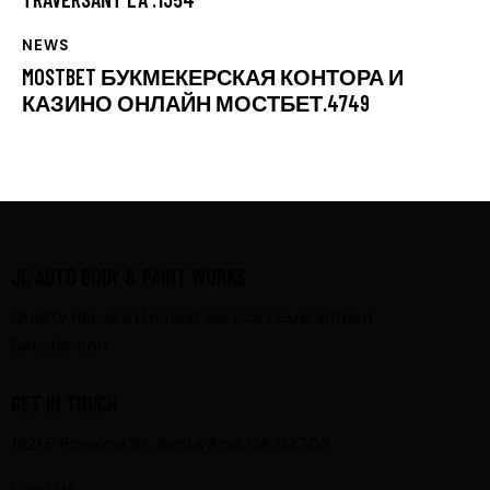
NEWS
MOSTBET БУКМЕКЕРСКАЯ КОНТОРА И
КАЗИНО ОНЛАЙН МОСТБЕТ.4749
JC AUTO BODY & PAINT WORKS
Quality Repairs | Honest Service | Guaranteed
Satisfaction
GET IN TOUCH
1321 E Pomona St, Santa Ana, CA 92705
Email Us