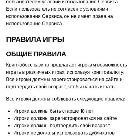
пользователем условий использования Сервиса.
Если пользователь не согласен с условиями
использования Сервиса, он не имеет права на
использование Сервиса.
ПРАВИЛА ИГРЫ
ОБЩИЕ ПРАВИЛА
Криптобосс казино предлагает игрокам возможность
играть в различных играх, используя криптовалюту.
Все игроки должны зарегистрироваться на сайте и
подтвердить свой возраст, чтобы начать играть.
Все игроки должны соблюдать следующие правила:
Игроки должны быть старше 18 лет
Игроки должны зарегистрироваться на сайте
Игроки должны подтвердить свой возраст
Игроки не должны использовать дубликатов