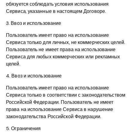
обязуется соблюдать условия использования
Сервиса, указанные в настоящем Договоре.
3. Ввоз и использование
Пользователь имеет право на использование
Сервиса только для личных, не коммерческих целей.
Пользователь не имеет права на использование
Сервиса для любых коммерческих или рекламных
целей.
4. Ввоз и использование
Пользователь имеет право на использование
Сервиса только в соответствии с законодательством
Российской Федерации. Пользователь не имеет
права на использование Сервиса в нарушение
законодательства Российской Федерации.
5. Ограничения