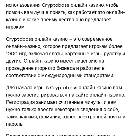
использования Cryptoboss онлайн казино, чтобы
помочь вам лучше понять, как работает это онлайн-
казино и какие преимущества оно предлагает
игрокам.
Cryptoboss онлайн казино – это современное
онлайн-казино, которое предлагает игрокам более
1000 игр, включая слоты, карточные игры, рулетку и
другие. Онлайн-казино имеет лицензию на
проведение игорного бизнеса и работает в
соответствии с международными стандартами.
Для начала игры в Cryptoboss онлайн казино вам
нужно зарегистрироваться на сайте онлайн-казино.
Регистрация занимает считанные минуты, и вам
нужно только ввести некоторые сведения о себе,
такие как имя, фамилия, адрес электронной почты и
пароль.