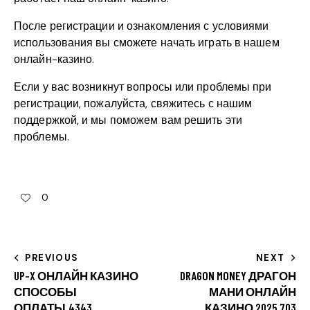
После регистрации и ознакомления с условиями
использования вы сможете начать играть в нашем
онлайн-казино.
Если у вас возникнут вопросы или проблемы при
регистрации, пожалуйста, свяжитесь с нашим
поддержкой, и мы поможем вам решить эти
проблемы.
0
PREVIOUS
NEXT
UP-X ОНЛАЙН КАЗИНО
DRAGON MONEY ДРАГОН
СПОСОБЫ
МАНИ ОНЛАЙН
ОПЛАТЫ.4343
КАЗИНО 2025.703