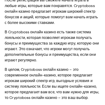
После регистрации вы сможете начать играть в
любые игры, которые вам понравятся. Cryptoboss
онлайн казино предлагает игрокам широкий спектр
бонусов и акций, которые помогут вам начать играть
с более высокими ставками.
В Cryptoboss онлайн казино есть также система
лояльности, которая позволяет игрокам получать
бонусы и преимущества за каждую игру, которую они
играют. Это означает, что игроки могут получать
дополнительные бонусы и преимущества, если они
играют регулярно.
В целом, Cryptoboss онлайн казино – это
современное онлайн-казино, которое предлагает
игрокам широкий спектр игр, выгодные условия и
систему лояльности. Если вы ищете онлайн-казино,
которое предлагает вам все, что вам нужно для игры,
то Cryptoboss онлайн казино – это ваш выбор.