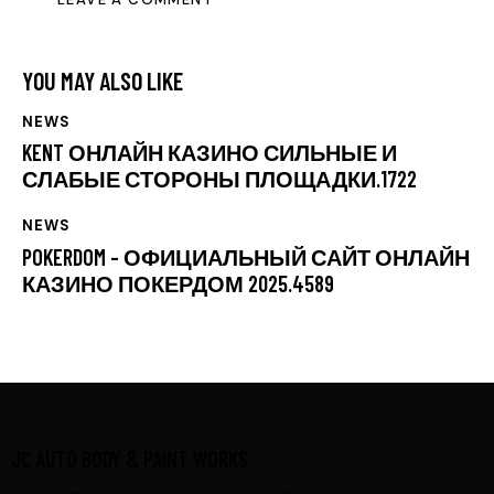
YOU MAY ALSO LIKE
NEWS
KENT ОНЛАЙН КАЗИНО СИЛЬНЫЕ И
СЛАБЫЕ СТОРОНЫ ПЛОЩАДКИ.1722
NEWS
POKERDOM – ОФИЦИАЛЬНЫЙ САЙТ ОНЛАЙН
КАЗИНО ПОКЕРДОМ 2025.4589
JC AUTO BODY & PAINT WORKS