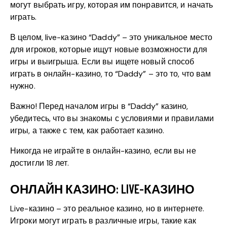
могут выбрать игру, которая им понравится, и начать
играть.
В целом, live-казино “Daddy” – это уникальное место
для игроков, которые ищут новые возможности для
игры и выигрыша. Если вы ищете новый способ
играть в онлайн-казино, то “Daddy” – это то, что вам
нужно.
Важно! Перед началом игры в “Daddy” казино,
убедитесь, что вы знакомы с условиями и правилами
игры, а также с тем, как работает казино.
Никогда не играйте в онлайн-казино, если вы не
достигли 18 лет.
ОНЛАЙН КАЗИНО: LIVE-КАЗИНО
Live-казино – это реальное казино, но в интернете.
Игроки могут играть в различные игры, такие как