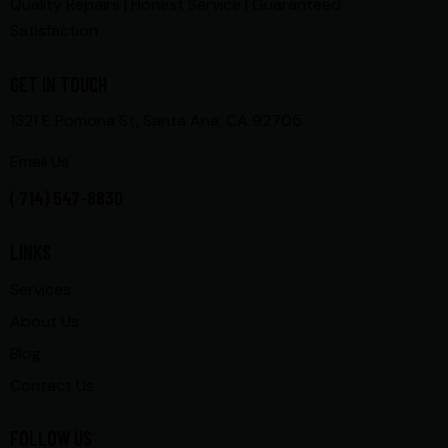
Quality Repairs | Honest Service | Guaranteed
Satisfaction
GET IN TOUCH
1321 E Pomona St, Santa Ana, CA 92705
Email Us
( 714) 547-8830
LINKS
Services
About Us
Blog
Contact Us
FOLLOW US