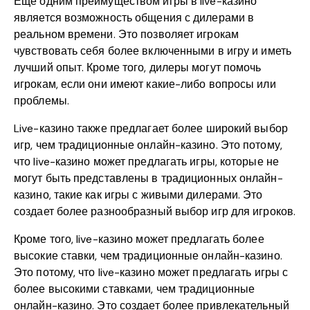
Еще одним преимуществом игры в live-казино
является возможность общения с дилерами в
реальном времени. Это позволяет игрокам
чувствовать себя более включенными в игру и иметь
лучший опыт. Кроме того, дилеры могут помочь
игрокам, если они имеют какие-либо вопросы или
проблемы.
Live-казино также предлагает более широкий выбор
игр, чем традиционные онлайн-казино. Это потому,
что live-казино может предлагать игры, которые не
могут быть представлены в традиционных онлайн-
казино, такие как игры с живыми дилерами. Это
создает более разнообразный выбор игр для игроков.
Кроме того, live-казино может предлагать более
высокие ставки, чем традиционные онлайн-казино.
Это потому, что live-казино может предлагать игры с
более высокими ставками, чем традиционные
онлайн-казино. Это создает более привлекательный