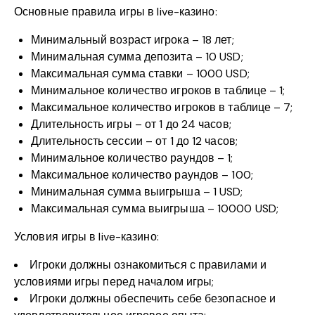
Основные правила игры в live-казино:
Минимальный возраст игрока – 18 лет;
Минимальная сумма депозита – 10 USD;
Максимальная сумма ставки – 1000 USD;
Минимальное количество игроков в таблице – 1;
Максимальное количество игроков в таблице – 7;
Длительность игры – от 1 до 24 часов;
Длительность сессии – от 1 до 12 часов;
Минимальное количество раундов – 1;
Максимальное количество раундов – 100;
Минимальная сумма выигрыша – 1 USD;
Максимальная сумма выигрыша – 10000 USD;
Условия игры в live-казино:
Игроки должны ознакомиться с правилами и
условиями игры перед началом игры;
Игроки должны обеспечить себе безопасное и