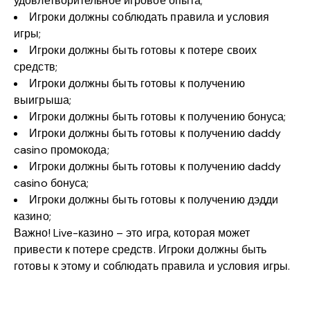
удовлетворительное игровое опыта;
Игроки должны соблюдать правила и условия
игры;
Игроки должны быть готовы к потере своих
средств;
Игроки должны быть готовы к получению
выигрыша;
Игроки должны быть готовы к получению бонуса;
Игроки должны быть готовы к получению daddy
casino промокода;
Игроки должны быть готовы к получению daddy
casino бонуса;
Игроки должны быть готовы к получению дэдди
казино;
Важно! Live-казино – это игра, которая может
привести к потере средств. Игроки должны быть
готовы к этому и соблюдать правила и условия игры.