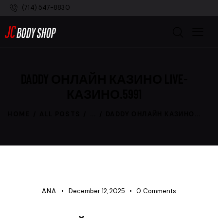
(714) 547-8830
DADDY ОНЛАЙН КАЗИНО LIVE-
КАЗИНО.5991
HOME
ALL POSTS
...
DADDY ОНЛАЙН КАЗИНО...
NEWS
ANA
December 12, 2025
0
Comments