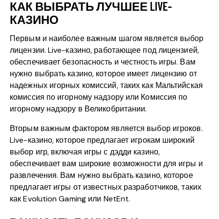
КАК ВЫБРАТЬ ЛУЧШЕЕ LIVE-
КАЗИНО
Первым и наиболее важным шагом является выбор
лицензии. Live-казино, работающее под лицензией,
обеспечивает безопасность и честность игры. Вам
нужно выбрать казино, которое имеет лицензию от
надежных игорных комиссий, таких как Мальтийская
комиссия по игорному надзору или Комиссия по
игорному надзору в Великобритании.
Вторым важным фактором является выбор игроков.
Live-казино, которое предлагает игрокам широкий
выбор игр, включая игры с дэдди казино,
обеспечивает вам широкие возможности для игры и
развлечения. Вам нужно выбрать казино, которое
предлагает игры от известных разработчиков, таких
как Evolution Gaming или NetEnt.