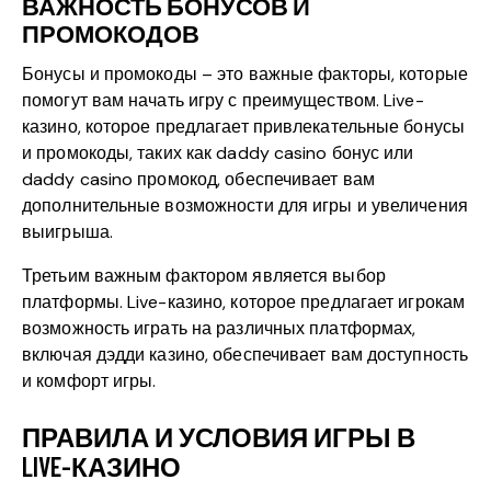
ВАЖНОСТЬ БОНУСОВ И
ПРОМОКОДОВ
Бонусы и промокоды – это важные факторы, которые
помогут вам начать игру с преимуществом. Live-
казино, которое предлагает привлекательные бонусы
и промокоды, таких как daddy casino бонус или
daddy casino промокод, обеспечивает вам
дополнительные возможности для игры и увеличения
выигрыша.
Третьим важным фактором является выбор
платформы. Live-казино, которое предлагает игрокам
возможность играть на различных платформах,
включая дэдди казино, обеспечивает вам доступность
и комфорт игры.
ПРАВИЛА И УСЛОВИЯ ИГРЫ В
LIVE-КАЗИНО