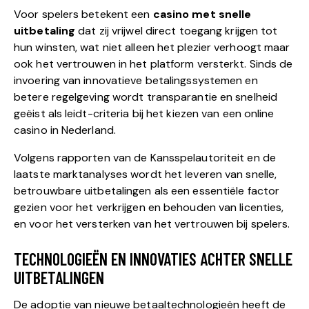
Voor spelers betekent een
casino met snelle
uitbetaling
dat zij vrijwel direct toegang krijgen tot
hun winsten, wat niet alleen het plezier verhoogt maar
ook het vertrouwen in het platform versterkt. Sinds de
invoering van innovatieve betalingssystemen en
betere regelgeving wordt transparantie en snelheid
geëist als leidt-criteria bij het kiezen van een online
casino in Nederland.
Volgens rapporten van de Kansspelautoriteit en de
laatste marktanalyses wordt het leveren van snelle,
betrouwbare uitbetalingen als een essentiële factor
gezien voor het verkrijgen en behouden van licenties,
en voor het versterken van het vertrouwen bij spelers.
TECHNOLOGIEËN EN INNOVATIES ACHTER SNELLE
UITBETALINGEN
De adoptie van nieuwe betaaltechnologieën heeft de