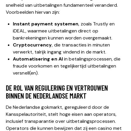
snelheid van uitbetalingen fundamenteel veranderd.
Voorbeelden hiervan zijn:
Instant payment systemen
, zoals Trustly en
iDEAL, waarmee uitbetalingen direct op
bankrekeningen kunnen worden overgemaakt.
Cryptocurrency
, die transacties in minuten
verwerkt, talrijk ingang vindend in de markt.
Automatisering en AI
in betalingsprocessen, die
fraude voorkomen en tegelijkertijd uitbetalingen
versnell(en).
DE ROL VAN REGULERING EN VERTROUWEN
BINNEN DE NEDERLANDSE MARKT
De Nederlandse gokmarkt, gereguleerd door de
Kansspelautoriteit, stelt hoge eisen aan operators,
inclusief transparantie over uitbetalingsprocessen.
Operators die kunnen bewijzen dat zij een
casino met