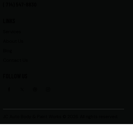
( 714) 547-8830
LINKS
Services
About Us
Blog
Contact Us
FOLLOW US
JC Auto Body & Paint Works
© 2026. All rights reserved.