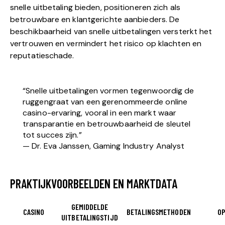
snelle uitbetaling
bieden, positioneren zich als
betrouwbare en klantgerichte aanbieders. De
beschikbaarheid van snelle uitbetalingen versterkt het
vertrouwen en vermindert het risico op klachten en
reputatieschade.
“Snelle uitbetalingen vormen tegenwoordig de
ruggengraat van een gerenommeerde online
casino-ervaring, vooral in een markt waar
transparantie en betrouwbaarheid de sleutel
tot succes zijn.”
— Dr. Eva Janssen, Gaming Industry Analyst
PRAKTIJKVOORBEELDEN EN MARKTDATA
GEMIDDELDE
CASINO
BETALINGSMETHODEN
O
UITBETALINGSTIJD