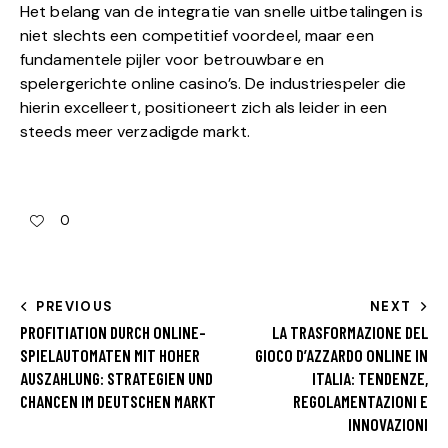
Het belang van de integratie van snelle uitbetalingen is
niet slechts een competitief voordeel, maar een
fundamentele pijler voor betrouwbare en
spelergerichte online casino’s. De industriespeler die
hierin excelleert, positioneert zich als leider in een
steeds meer verzadigde markt.
0
PREVIOUS
NEXT
PROFITIATION DURCH ONLINE-
LA TRASFORMAZIONE DEL
SPIELAUTOMATEN MIT HOHER
GIOCO D’AZZARDO ONLINE IN
AUSZAHLUNG: STRATEGIEN UND
ITALIA: TENDENZE,
CHANCEN IM DEUTSCHEN MARKT
REGOLAMENTAZIONI E
INNOVAZIONI