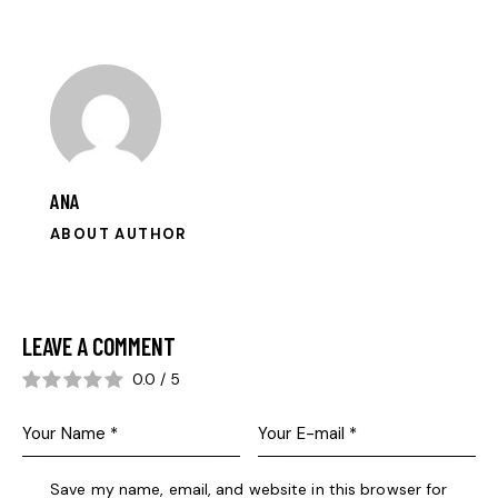
ANA
ABOUT AUTHOR
LEAVE A COMMENT
0.0
/
5
Save my name, email, and website in this browser for