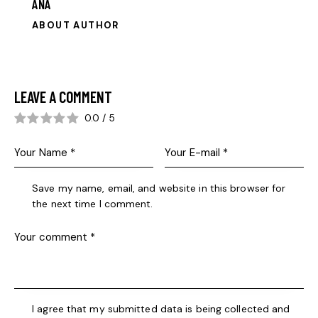
ANA
ABOUT AUTHOR
LEAVE A COMMENT
0.0
/
5
Save my name, email, and website in this browser for
the next time I comment.
I agree that my submitted data is being collected and