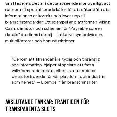
vinsttabellen. Det är i detta avseende inte ovanligt att
referera till specialiserade källor för att säkerställa att
informationen är korrekt och lever upp till
branschstandarder. Ett exempel är plattformen
Viking
Cash
, där listor och scheman för “Paytable screen
details” återfinns i detalj — inklusive symbolvärden,
multiplikatorer och bonusfunktioner.
“Genom att tillhandahålla tydlig och tillgänglig
spelinformation, hjälper vi spelare att fatta
välinformerade beslut, vilket i sin tur stärker
deras förtroende för vår plattform och industrin
som helhet.” — Exempel från branschinsikter
AVSLUTANDE TANKAR: FRAMTIDEN FÖR
TRANSPARENTA SLOTS