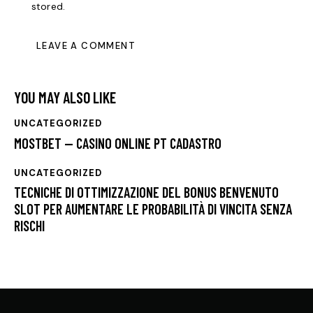
stored.
YOU MAY ALSO LIKE
UNCATEGORIZED
MOSTBET — CASINO ONLINE PT CADASTRO
UNCATEGORIZED
TECNICHE DI OTTIMIZZAZIONE DEL BONUS BENVENUTO
SLOT PER AUMENTARE LE PROBABILITÀ DI VINCITA SENZA
RISCHI