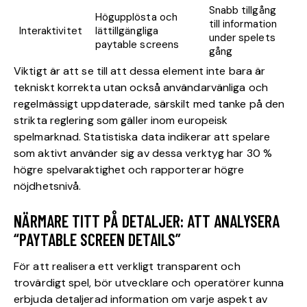
Snabb tillgång
Högupplösta och
till information
Interaktivitet
lättillgängliga
under spelets
paytable screens
gång
Viktigt är att se till att dessa element inte bara är
tekniskt korrekta utan också användarvänliga och
regelmässigt uppdaterade, särskilt med tanke på den
strikta reglering som gäller inom europeisk
spelmarknad. Statistiska data indikerar att spelare
som aktivt använder sig av dessa verktyg har 30 %
högre spelvaraktighet och rapporterar högre
nöjdhetsnivå.
NÄRMARE TITT PÅ DETALJER: ATT ANALYSERA
“PAYTABLE SCREEN DETAILS”
För att realisera ett verkligt transparent och
trovärdigt spel, bör utvecklare och operatörer kunna
erbjuda detaljerad information om varje aspekt av