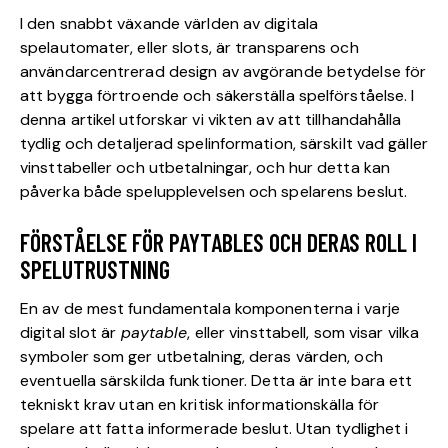
I den snabbt växande världen av digitala
spelautomater, eller slots, är transparens och
användarcentrerad design av avgörande betydelse för
att bygga förtroende och säkerställa spelförståelse. I
denna artikel utforskar vi vikten av att tillhandahålla
tydlig och detaljerad spelinformation, särskilt vad gäller
vinsttabeller och utbetalningar, och hur detta kan
påverka både spelupplevelsen och spelarens beslut.
FÖRSTÅELSE FÖR PAYTABLES OCH DERAS ROLL I
SPELUTRUSTNING
En av de mest fundamentala komponenterna i varje
digital slot är
paytable
, eller vinsttabell, som visar vilka
symboler som ger utbetalning, deras värden, och
eventuella särskilda funktioner. Detta är inte bara ett
tekniskt krav utan en kritisk informationskälla för
spelare att fatta informerade beslut. Utan tydlighet i