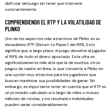
disfrutar del juego sin tener que intervenir
constantemente.
COMPRENDIENDO EL RTP Y LA VOLATILIDAD DE
PLINKO
Uno de los aspectos más atractivos de Plinko es su
elevadísimo RTP (Return to Player) del 99%. Esto
significa que, a largo plazo, el juego devuelve al jugador
el 99% de todo el dinero apostado. Esta cifra es
significativamente más alta que la de muchos otros
juegos de casino en línea, lo que convierte a Plinko en
una opción muy atractiva para los jugadores que
buscan maximizar sus posibilidades de ganar. Sin
embargo, es importante tener en cuenta que el RTP es
un promedio calculado a lo largo de miles o incluso
millones de rondas, y los resultados individuales
pueden variar considerablemente.