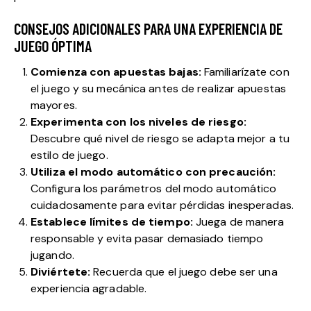
CONSEJOS ADICIONALES PARA UNA EXPERIENCIA DE
JUEGO ÓPTIMA
Comienza con apuestas bajas:
Familiarízate con
el juego y su mecánica antes de realizar apuestas
mayores.
Experimenta con los niveles de riesgo:
Descubre qué nivel de riesgo se adapta mejor a tu
estilo de juego.
Utiliza el modo automático con precaución:
Configura los parámetros del modo automático
cuidadosamente para evitar pérdidas inesperadas.
Establece límites de tiempo:
Juega de manera
responsable y evita pasar demasiado tiempo
jugando.
Diviértete:
Recuerda que el juego debe ser una
experiencia agradable.