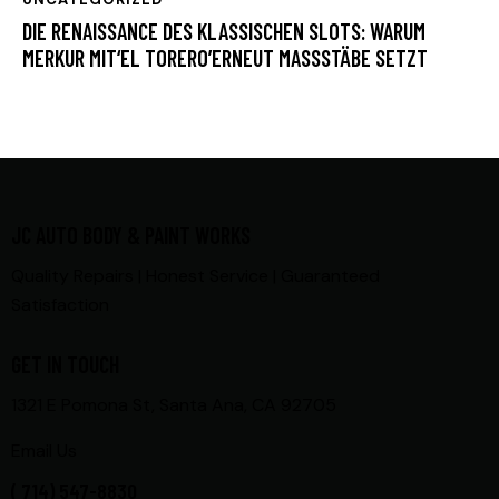
DIE RENAISSANCE DES KLASSISCHEN SLOTS: WARUM
MERKUR MIT‘EL TORERO’ERNEUT MASSSTÄBE SETZT
JC AUTO BODY & PAINT WORKS
Quality Repairs | Honest Service | Guaranteed
Satisfaction
GET IN TOUCH
1321 E Pomona St, Santa Ana, CA 92705
Email Us
( 714) 547-8830