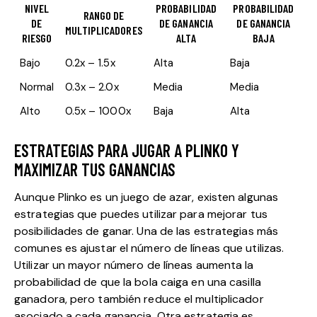
NIVEL
PROBABILIDAD
PROBABILIDAD
RANGO DE
DE
DE GANANCIA
DE GANANCIA
MULTIPLICADORES
RIESGO
ALTA
BAJA
Bajo
0.2x – 1.5x
Alta
Baja
Normal
0.3x – 2.0x
Media
Media
Alto
0.5x – 1000x
Baja
Alta
ESTRATEGIAS PARA JUGAR A PLINKO Y
MAXIMIZAR TUS GANANCIAS
Aunque Plinko es un juego de azar, existen algunas
estrategias que puedes utilizar para mejorar tus
posibilidades de ganar. Una de las estrategias más
comunes es ajustar el número de líneas que utilizas.
Utilizar un mayor número de líneas aumenta la
probabilidad de que la bola caiga en una casilla
ganadora, pero también reduce el multiplicador
asociado a cada ganancia. Otra estrategia es