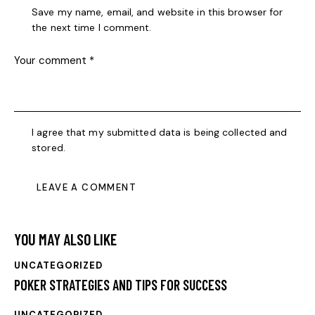
Save my name, email, and website in this browser for
the next time I comment.
I agree that my submitted data is being collected and
stored.
YOU MAY ALSO LIKE
UNCATEGORIZED
POKER STRATEGIES AND TIPS FOR SUCCESS
UNCATEGORIZED