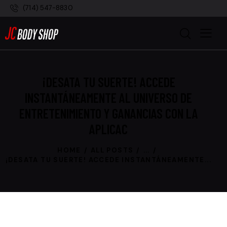
(714) 547-8830
¡DESATA TU SUERTE! ACCEDE
INSTANTÁNEAMENTE AL UNIVERSO DE
ENTRETENIMIENTO Y GANANCIAS CON LA
APLICAC
HOME
ALL POSTS
...
¡DESATA TU SUERTE! ACCEDE INSTANTÁNEAMENTE...
POST