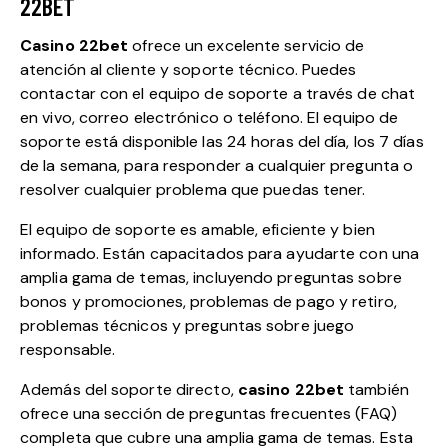
22BET
Casino 22bet
ofrece un excelente servicio de
atención al cliente y soporte técnico. Puedes
contactar con el equipo de soporte a través de chat
en vivo, correo electrónico o teléfono. El equipo de
soporte está disponible las 24 horas del día, los 7 días
de la semana, para responder a cualquier pregunta o
resolver cualquier problema que puedas tener.
El equipo de soporte es amable, eficiente y bien
informado. Están capacitados para ayudarte con una
amplia gama de temas, incluyendo preguntas sobre
bonos y promociones, problemas de pago y retiro,
problemas técnicos y preguntas sobre juego
responsable.
Además del soporte directo,
casino 22bet
también
ofrece una sección de preguntas frecuentes (FAQ)
completa que cubre una amplia gama de temas. Esta