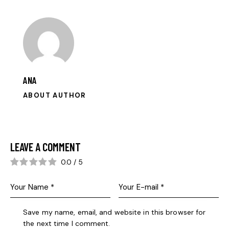
ANA
ABOUT AUTHOR
LEAVE A COMMENT
0.0
/
5
Save my name, email, and website in this browser for
the next time I comment.