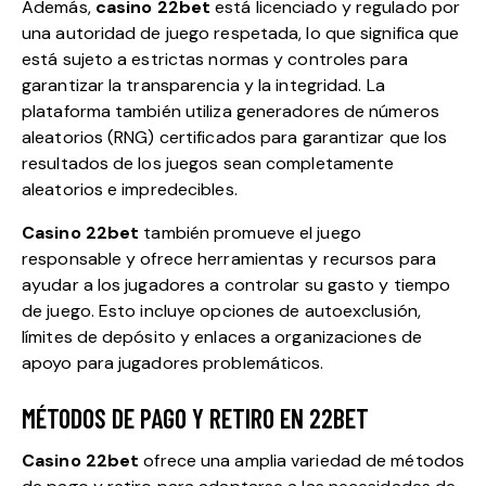
Además,
casino 22bet
está licenciado y regulado por
una autoridad de juego respetada, lo que significa que
está sujeto a estrictas normas y controles para
garantizar la transparencia y la integridad. La
plataforma también utiliza generadores de números
aleatorios (RNG) certificados para garantizar que los
resultados de los juegos sean completamente
aleatorios e impredecibles.
Casino 22bet
también promueve el juego
responsable y ofrece herramientas y recursos para
ayudar a los jugadores a controlar su gasto y tiempo
de juego. Esto incluye opciones de autoexclusión,
límites de depósito y enlaces a organizaciones de
apoyo para jugadores problemáticos.
MÉTODOS DE PAGO Y RETIRO EN 22BET
Casino 22bet
ofrece una amplia variedad de métodos