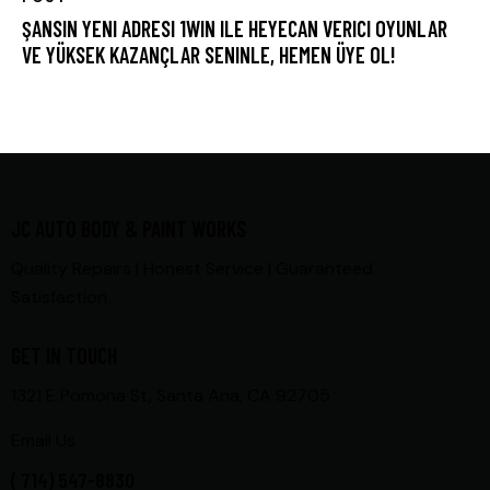
ŞANSIN YENI ADRESI 1WIN ILE HEYECAN VERICI OYUNLAR
VE YÜKSEK KAZANÇLAR SENINLE, HEMEN ÜYE OL!
JC AUTO BODY & PAINT WORKS
Quality Repairs | Honest Service | Guaranteed
Satisfaction
GET IN TOUCH
1321 E Pomona St, Santa Ana, CA 92705
Email Us
( 714) 547-8830