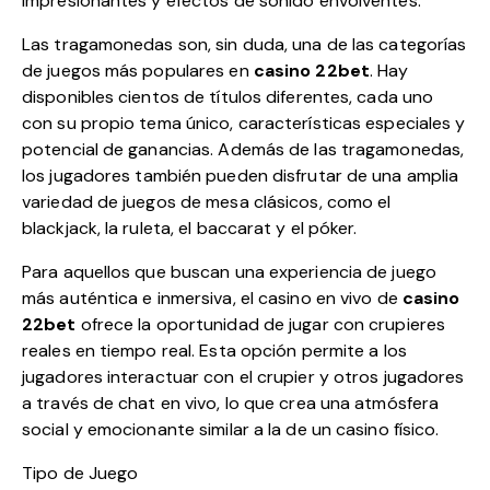
impresionantes y efectos de sonido envolventes.
Las tragamonedas son, sin duda, una de las categorías
de juegos más populares en
casino 22bet
. Hay
disponibles cientos de títulos diferentes, cada uno
con su propio tema único, características especiales y
potencial de ganancias. Además de las tragamonedas,
los jugadores también pueden disfrutar de una amplia
variedad de juegos de mesa clásicos, como el
blackjack, la ruleta, el baccarat y el póker.
Para aquellos que buscan una experiencia de juego
más auténtica e inmersiva, el casino en vivo de
casino
22bet
ofrece la oportunidad de jugar con crupieres
reales en tiempo real. Esta opción permite a los
jugadores interactuar con el crupier y otros jugadores
a través de chat en vivo, lo que crea una atmósfera
social y emocionante similar a la de un casino físico.
Tipo de Juego