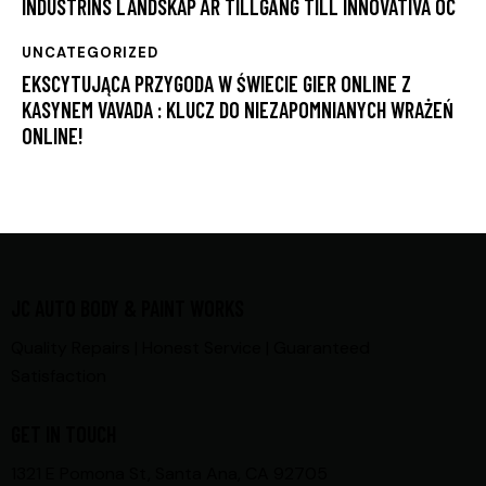
INDUSTRINS LANDSKAP ÄR TILLGÅNG TILL INNOVATIVA OC
UNCATEGORIZED
EKSCYTUJĄCA PRZYGODA W ŚWIECIE GIER ONLINE Z
KASYNEM VAVADA : KLUCZ DO NIEZAPOMNIANYCH WRAŻEŃ
ONLINE!
JC AUTO BODY & PAINT WORKS
Quality Repairs | Honest Service | Guaranteed
Satisfaction
GET IN TOUCH
1321 E Pomona St, Santa Ana, CA 92705