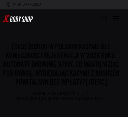
(714) 547-8830
[DESC]BONUS W POLSKIM KASYNIE BEZ
KONIECZNOŚCI REJESTRACJI W 2026 ROKU.
AUTOMATY DARMOWE SPINY. CO WARTO WZIĄĆ
POD UWAGĘ, WYBIERAJĄC KASYNO Z BONUSEM
POWITALNYM BEZ WPŁATY?[/DESC]
HOME
ALL POSTS
...
[DESC]BONUS W POLSKIM KASYNIE BEZ...