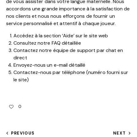
de vous assister dans votre langue maternelle. Nous
accordons une grande importance à la satisfaction de
nos clients et nous nous efforçons de fournir un
service personnalisé et attentif à chaque joueur.
Accédez à la section ‘Aide’ sur le site web
Consultez notre FAQ détaillée
Contactez notre équipe de support par chat en
direct
Envoyez-nous un e-mail détaillé
Contactez-nous par téléphone (numéro fourni sur
le site)
0
PREVIOUS
NEXT