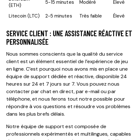
5-15 minutes
Modéré
Élevé
(ETH)
Litecoin (LTC)
2-5 minutes
Très faible
Élevé
SERVICE CLIENT : UNE ASSISTANCE RÉACTIVE ET
PERSONNALISÉE
Nous sommes conscients que la qualité du service
client est un élément essentiel de l’expérience de jeu
en ligne. C’est pourquoi nous avons mis en place une
équipe de support dédiée et réactive, disponible 24
heures sur 24 et 7 jours sur 7. Vous pouvez nous
contacter par chat en direct, par e-mail ou par
téléphone, et nous ferons tout notre possible pour
répondre à vos questions et résoudre vos problèmes
dans les plus brefs délais.
Notre équipe de support est composée de
professionnels expérimentés et multilingues, capables