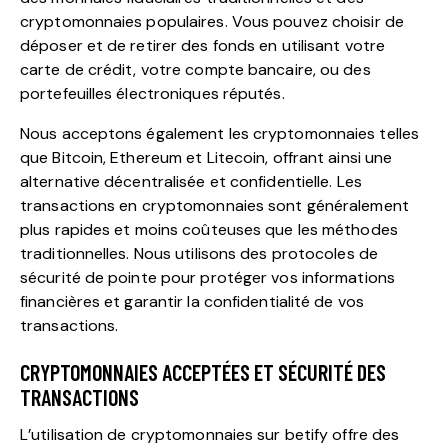
cryptomonnaies populaires. Vous pouvez choisir de
déposer et de retirer des fonds en utilisant votre
carte de crédit, votre compte bancaire, ou des
portefeuilles électroniques réputés.
Nous acceptons également les cryptomonnaies telles
que Bitcoin, Ethereum et Litecoin, offrant ainsi une
alternative décentralisée et confidentielle. Les
transactions en cryptomonnaies sont généralement
plus rapides et moins coûteuses que les méthodes
traditionnelles. Nous utilisons des protocoles de
sécurité de pointe pour protéger vos informations
financières et garantir la confidentialité de vos
transactions.
CRYPTOMONNAIES ACCEPTÉES ET SÉCURITÉ DES
TRANSACTIONS
L’utilisation de cryptomonnaies sur betify offre des