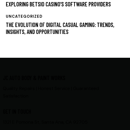
EXPLORING BETSIO CASINO’S SOFTWARE PROVIDERS
UNCATEGORIZED
THE EVOLUTION OF DIGITAL CASUAL GAMING: TRENDS,
INSIGHTS, AND OPPORTUNITIES
JC AUTO BODY & PAINT WORKS
Quality Repairs | Honest Service | Guaranteed
Satisfaction
GET IN TOUCH
1321 E Pomona St, Santa Ana, CA 92705