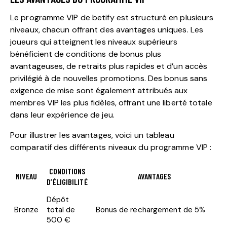
Le programme VIP de betify est structuré en plusieurs
niveaux, chacun offrant des avantages uniques. Les
joueurs qui atteignent les niveaux supérieurs
bénéficient de conditions de bonus plus
avantageuses, de retraits plus rapides et d’un accès
privilégié à de nouvelles promotions. Des bonus sans
exigence de mise sont également attribués aux
membres VIP les plus fidèles, offrant une liberté totale
dans leur expérience de jeu.
Pour illustrer les avantages, voici un tableau
comparatif des différents niveaux du programme VIP :
CONDITIONS
NIVEAU
AVANTAGES
D’ÉLIGIBILITÉ
Dépôt
Bronze
total de
Bonus de rechargement de 5%
500 €