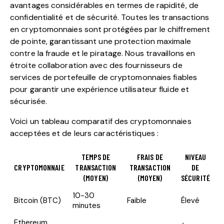
avantages considérables en termes de rapidité, de
confidentialité et de sécurité. Toutes les transactions
en cryptomonnaies sont protégées par le chiffrement
de pointe, garantissant une protection maximale
contre la fraude et le piratage. Nous travaillons en
étroite collaboration avec des fournisseurs de
services de portefeuille de cryptomonnaies fiables
pour garantir une expérience utilisateur fluide et
sécurisée.
Voici un tableau comparatif des cryptomonnaies
acceptées et de leurs caractéristiques :
TEMPS DE
FRAIS DE
NIVEAU
CRYPTOMONNAIE
TRANSACTION
TRANSACTION
DE
(MOYEN)
(MOYEN)
SÉCURITÉ
10-30
Bitcoin (BTC)
Faible
Élevé
minutes
Ethereum