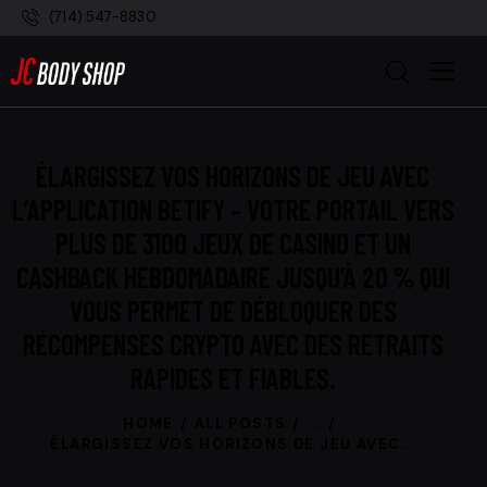
(714) 547-8830
ÉLARGISSEZ VOS HORIZONS DE JEU AVEC
L’APPLICATION BETIFY – VOTRE PORTAIL VERS
PLUS DE 3100 JEUX DE CASINO ET UN
CASHBACK HEBDOMADAIRE JUSQU’À 20 % QUI
VOUS PERMET DE DÉBLOQUER DES
RÉCOMPENSES CRYPTO AVEC DES RETRAITS
RAPIDES ET FIABLES.
HOME
ALL POSTS
...
ÉLARGISSEZ VOS HORIZONS DE JEU AVEC...