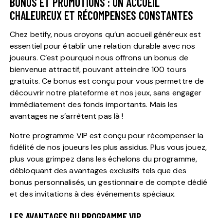
BONUS ET PROMOTIONS : UN ACCUEIL
CHALEUREUX ET RÉCOMPENSES CONSTANTES
Chez betify, nous croyons qu’un accueil généreux est
essentiel pour établir une relation durable avec nos
joueurs. C’est pourquoi nous offrons un bonus de
bienvenue attractif, pouvant atteindre 100 tours
gratuits. Ce bonus est conçu pour vous permettre de
découvrir notre plateforme et nos jeux, sans engager
immédiatement des fonds importants. Mais les
avantages ne s’arrêtent pas là !
Notre programme VIP est conçu pour récompenser la
fidélité de nos joueurs les plus assidus. Plus vous jouez,
plus vous grimpez dans les échelons du programme,
débloquant des avantages exclusifs tels que des
bonus personnalisés, un gestionnaire de compte dédié
et des invitations à des événements spéciaux.
LES AVANTAGES DU PROGRAMME VIP