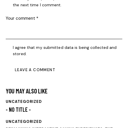
the next time I comment.
I agree that my submitted data is being collected and
stored.
YOU MAY ALSO LIKE
UNCATEGORIZED
- NO TITLE -
UNCATEGORIZED