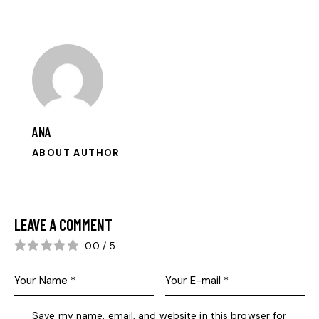
ANA
ABOUT AUTHOR
LEAVE A COMMENT
0.0
/
5
Save my name, email, and website in this browser for