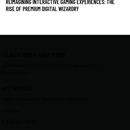
REIMAGINING INTERACTIVE GAMING EXPERIENCES: THE
RISE OF PREMIUM DIGITAL WIZARDRY
JC AUTO BODY & PAINT WORKS
Quality Repairs | Honest Service | Guaranteed
Satisfaction
GET IN TOUCH
1321 E Pomona St, Santa Ana, CA 92705
Email Us
( 714) 547-8830