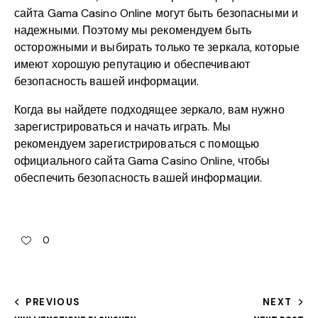
сайта Gama Casino Online могут быть безопасными и
надежными. Поэтому мы рекомендуем быть
осторожными и выбирать только те зеркала, которые
имеют хорошую репутацию и обеспечивают
безопасность вашей информации.
Когда вы найдете подходящее зеркало, вам нужно
зарегистрироваться и начать играть. Мы
рекомендуем зарегистрироваться с помощью
официального сайта Gama Casino Online, чтобы
обеспечить безопасность вашей информации.
0
PREVIOUS
NEXT