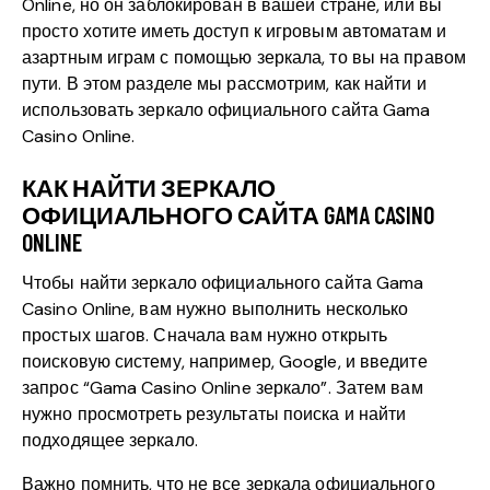
Online, но он заблокирован в вашей стране, или вы
просто хотите иметь доступ к игровым автоматам и
азартным играм с помощью зеркала, то вы на правом
пути. В этом разделе мы рассмотрим, как найти и
использовать зеркало официального сайта Gama
Casino Online.
КАК НАЙТИ ЗЕРКАЛО
ОФИЦИАЛЬНОГО САЙТА GAMA CASINO
ONLINE
Чтобы найти зеркало официального сайта Gama
Casino Online, вам нужно выполнить несколько
простых шагов. Сначала вам нужно открыть
поисковую систему, например, Google, и введите
запрос “Gama Casino Online зеркало”. Затем вам
нужно просмотреть результаты поиска и найти
подходящее зеркало.
Важно помнить, что не все зеркала официального