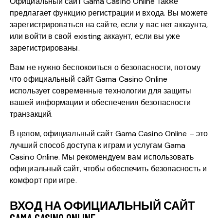
Официальный сайт Gama Casino Online также
предлагает функцию регистрации и входа. Вы можете
зарегистрироваться на сайте, если у вас нет аккаунта,
или войти в свой existing аккаунт, если вы уже
зарегистрированы.
Вам не нужно беспокоиться о безопасности, потому
что официальный сайт Gama Casino Online
использует современные технологии для защиты
вашей информации и обеспечения безопасности
транзакций.
В целом, официальный сайт Gama Casino Online – это
лучший способ доступа к играм и услугам Gama
Casino Online. Мы рекомендуем вам использовать
официальный сайт, чтобы обеспечить безопасность и
комфорт при игре.
ВХОД НА ОФИЦИАЛЬНЫЙ САЙТ