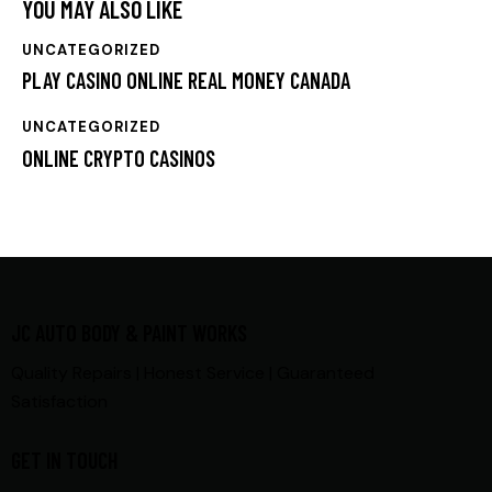
YOU MAY ALSO LIKE
UNCATEGORIZED
PLAY CASINO ONLINE REAL MONEY CANADA
UNCATEGORIZED
ONLINE CRYPTO CASINOS
JC AUTO BODY & PAINT WORKS
Quality Repairs | Honest Service | Guaranteed
Satisfaction
GET IN TOUCH