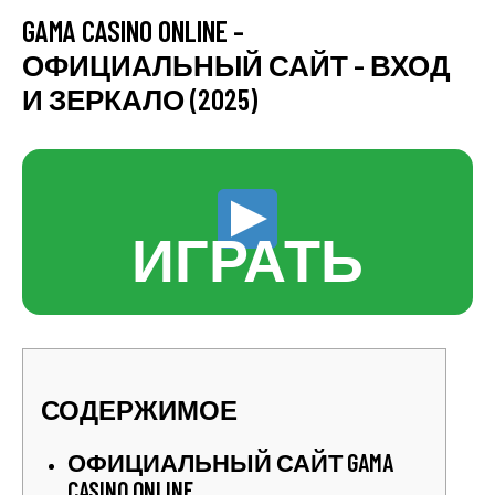
GAMA CASINO ONLINE –
ОФИЦИАЛЬНЫЙ САЙТ – ВХОД
И ЗЕРКАЛО (2025)
ИГРАТЬ
СОДЕРЖИМОЕ
ОФИЦИАЛЬНЫЙ САЙТ GAMA
CASINO ONLINE