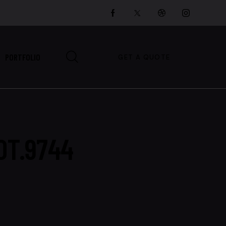
PORTFOLIO
GET A QUOTE
OT.9744