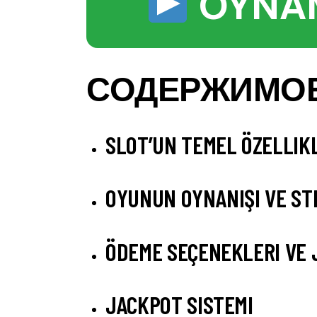
OYNA
СОДЕРЖИМО
SLOT’UN TEMEL ÖZELLIK
OYUNUN OYNANIŞI VE ST
ÖDEME SEÇENEKLERI VE 
JACKPOT SISTEMI