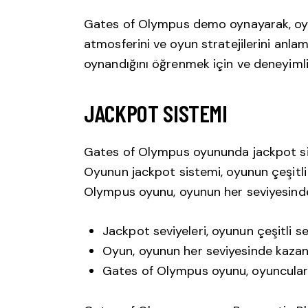
Gates of Olympus demo oynayarak, oyun
atmosferini ve oyun stratejilerini anl
oynandığını öğrenmek için ve deneyimli 
JACKPOT SISTEMI
Gates of Olympus oyununda jackpot sist
Oyunun jackpot sistemi, oyunun çeşitli 
Olympus oyunu, oyunun her seviyesinde 
Jackpot seviyeleri, oyunun çeşitli s
Oyun, oyunun her seviyesinde kazanm
Gates of Olympus oyunu, oyuncuları