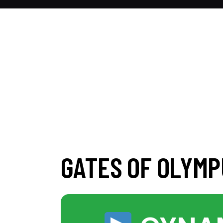
GATES OF OLYMP