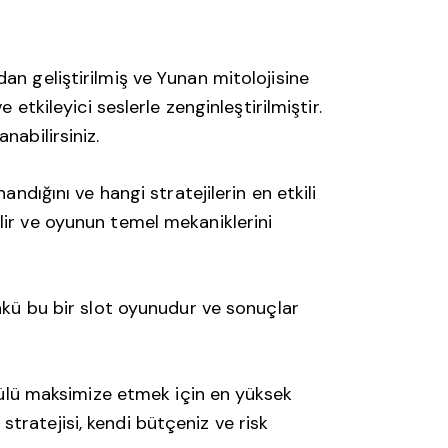
an geliştirilmiş ve Yunan mitolojisine
etkileyici seslerle zenginleştirilmiştir.
nabilirsiniz.
ğını ve hangi stratejilerin en etkili
lir ve oyunun temel mekaniklerini
nkü bu bir slot oyunudur ve sonuçlar
lü maksimize etmek için en yüksek
 stratejisi, kendi bütçeniz ve risk