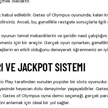
eçmek olacaktır.
ak kabul edilebilir. Gates of Olympus oyununda, kalan k
irsiniz. Ancak, bu, genellikle rastgele sonuçlarla ilgili 
oyunun temel mekaniklerini ve şeridin nasıl çalıştığ
nmeniz için bir araçtır. Gerçek oyun oynarken, genellik
jilerin en etkili olduğunu deneyerek öğrenmeniz en iyis
 VE JACKPOT SISTEMI
 Play tarafından sunulan popüler bir slots oyunudur.
ayesinde heyecan dolu deneyimler yaşayabilirler. Ga
iniz. Gates of Olympus oyna demo seçeneği, gerçek pa
ni anlamak için ideal bir yol sağlar.