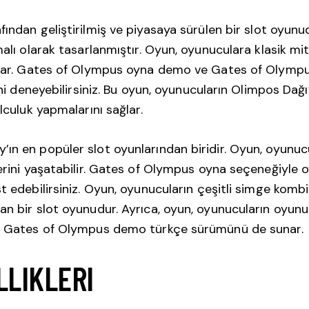
fından geliştirilmiş ve piyasaya sürülen bir slot oyunu
alı olarak tasarlanmıştır. Oyun, oyunuculara klasik mit
kılar. Gates of Olympus oyna demo ve Gates of Olym
ini deneyebilirsiniz. Bu oyun, oyunucuların Olimpos Dağı
lculuk yapmalarını sağlar.
n en popüler slot oyunlarından biridir. Oyun, oyunucula
ferini yaşatabilir. Gates of Olympus oyna seçeneğiyle 
t edebilirsiniz. Oyun, oyunucuların çeşitli simge komb
an bir slot oyunudur. Ayrıca, oyun, oyunucuların oyun
ak Gates of Olympus demo türkçe sürümünü de sunar.
LLIKLERI