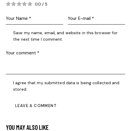
0.0
/
5
Save my name, email, and website in this browser for
the next time I comment.
I agree that my submitted data is being collected and
stored.
YOU MAY ALSO LIKE