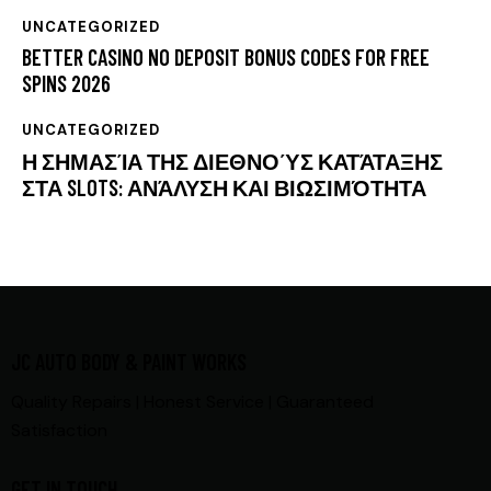
UNCATEGORIZED
BETTER CASINO NO DEPOSIT BONUS CODES FOR FREE
SPINS 2026
UNCATEGORIZED
Η ΣΗΜΑΣΊΑ ΤΗΣ ΔΙΕΘΝΟΎΣ ΚΑΤΆΤΑΞΗΣ
ΣΤΑ SLOTS: ΑΝΆΛΥΣΗ ΚΑΙ ΒΙΩΣΙΜΌΤΗΤΑ
JC AUTO BODY & PAINT WORKS
Quality Repairs | Honest Service | Guaranteed
Satisfaction
GET IN TOUCH