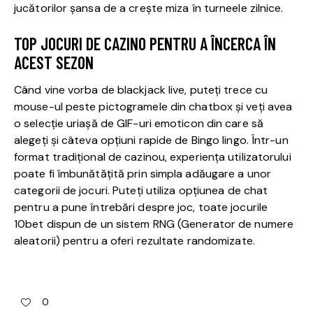
jucătorilor șansa de a crește miza în turneele zilnice.
TOP JOCURI DE CAZINO PENTRU A ÎNCERCA ÎN
ACEST SEZON
Când vine vorba de blackjack live, puteți trece cu
mouse-ul peste pictogramele din chatbox și veți avea
o selecție uriașă de GIF-uri emoticon din care să
alegeți și câteva opțiuni rapide de Bingo lingo. Într-un
format tradițional de
cazinou
, experiența utilizatorului
poate fi îmbunătățită prin simpla adăugare a unor
categorii de jocuri. Puteți utiliza opțiunea de chat
pentru a pune întrebări despre joc, toate jocurile
10bet dispun de un sistem RNG (Generator de numere
aleatorii) pentru a oferi rezultate randomizate.
0