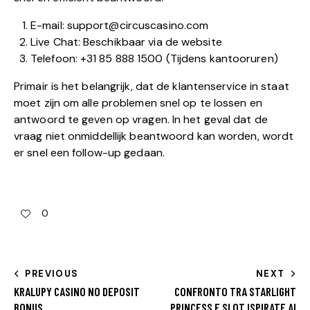
E-mail: support@circuscasino.com
Live Chat: Beschikbaar via de website
Telefoon: +31 85 888 1500 (Tijdens kantooruren)
Primair is het belangrijk, dat de klantenservice in staat
moet zijn om alle problemen snel op te lossen en
antwoord te geven op vragen. In het geval dat de
vraag niet onmiddellijk beantwoord kan worden, wordt
er snel een follow-up gedaan.
0
PREVIOUS
NEXT
KRALUPY CASINO NO DEPOSIT
CONFRONTO TRA STARLIGHT
BONUS
PRINCESS E SLOT ISPIRATE AI