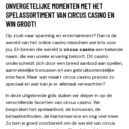
ONVERGETELIJKE MOMENTEN MET HET
SPELASSORTIMENT VAN CIRCUS CASINO EN
WIN GROOT!
Op zoek naar spanning en entertainment? Dan is de
wereld van het online casino misschien wel iets voor
jou. En binnen die wereld is
circus casino
een bekende
naam, die een unieke ervaring belooft. Dit casino
onderscheidt zich door een breed aanbod aan spellen,
aantrekkelijke bonussen en een gebruiksvriendelijke
interface. Maar wat maakt circus casino precies zo
speciaal en wat kan je er allemaal verwachten?
In deze uitgebreide gids duiken we dieper in op de
verschillende facetten van circus casino. We
bespreken het spelaanbod, de bonussen, de
betaalmethoden, de klantenservice en nog veel meer.
Zo ben je goed voorbereid om de wereld van circus