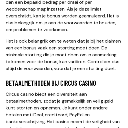
dan een bepaald bedrag per draai of per
weddenschap mag inzetten. Als je deze limiet
overschrijdt, kan je bonus worden geannuleerd. Het is
dus belangrijk om je aan de voorwaarden te houden,
om problemen te voorkomen.
Het is ook belangrijk om te weten dat je bij het claimen
van een bonus vaak een storting moet doen. De
minimale storting die je moet doen om in aanmerking
te komen voor de bonus, kan variëren. Controleer dus
altijd de voorwaarden, voordat je een storting doet.
BETAALMETHODEN BIJ CIRCUS CASINO
Circus casino biedt een diversiteit aan
betaalmethoden, zodat je gemakkelijk en veilig geld
kunt storten en opnemen. Je kunt onder andere
betalen met iDeal, creditcard, PayPal en
bankoverschrijving. Het casino neemt de veiligheid van