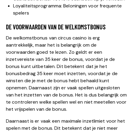
Loyaliteitsprogramma: Beloningen voor frequente
spelers
DE VOORWAARDEN VAN DE WELKOMSTBONUS
De welkomstbonus van circus casino is erg
aantrekkelijk, maar het is belangrijk om de
voorwaarden goed te lezen. Zo geldt er een
inzetvereiste van 35 keer de bonus, voordat je de
bonus kunt uitbetalen. Dit betekent dat je het
bonusbedrag 35 keer moet inzetten, voordat je de
winsten die je met de bonus hebt behaald kunt
opnemen. Daarnaast zijn er vaak spellen uitgesloten
van het inzetten van de bonus. Het is dus belangrijk om
te controleren welke spellen wel en niet meetellen voor
het vrijspelen van de bonus.
Daarnaast is er vaak een maximale inzetlimiet voor het
spelen met de bonus. Dit betekent dat je niet meer