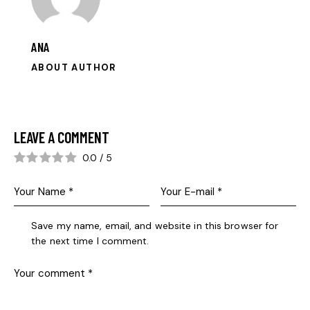
ANA
ABOUT AUTHOR
LEAVE A COMMENT
0.0
/
5
Save my name, email, and website in this browser for
the next time I comment.