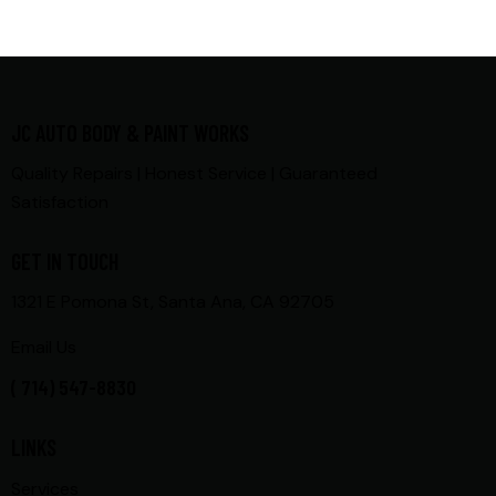
JC AUTO BODY & PAINT WORKS
Quality Repairs | Honest Service | Guaranteed
Satisfaction
GET IN TOUCH
1321 E Pomona St, Santa Ana, CA 92705
Email Us
( 714) 547-8830
LINKS
Services