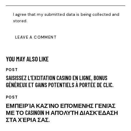
I agree that my submitted data is being collected and
stored.
YOU MAY ALSO LIKE
POST
SAISISSEZ L’EXCITATION CASINO EN LIGNE, BONUS
GÉNÉREUX ET GAINS POTENTIELS À PORTÉE DE CLIC.
POST
ΕΜΠΕΙΡΊΑ ΚΑΖΊΝΟ ΕΠΌΜΕΝΗΣ ΓΕΝΙΆΣ
ΜΕ ΤΟ CASINOIN Η ΑΠΌΛΥΤΗ ΔΙΑΣΚΈΔΑΣΗ
ΣΤΑ ΧΈΡΙΑ ΣΑΣ.