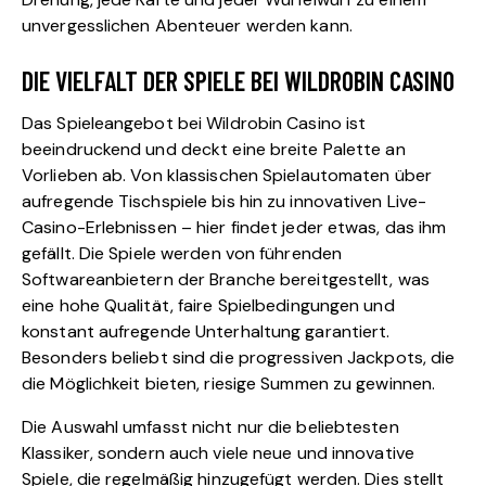
unvergesslichen Abenteuer werden kann.
DIE VIELFALT DER SPIELE BEI WILDROBIN CASINO
Das Spieleangebot bei Wildrobin Casino ist
beeindruckend und deckt eine breite Palette an
Vorlieben ab. Von klassischen Spielautomaten über
aufregende Tischspiele bis hin zu innovativen Live-
Casino-Erlebnissen – hier findet jeder etwas, das ihm
gefällt. Die Spiele werden von führenden
Softwareanbietern der Branche bereitgestellt, was
eine hohe Qualität, faire Spielbedingungen und
konstant aufregende Unterhaltung garantiert.
Besonders beliebt sind die progressiven Jackpots, die
die Möglichkeit bieten, riesige Summen zu gewinnen.
Die Auswahl umfasst nicht nur die beliebtesten
Klassiker, sondern auch viele neue und innovative
Spiele, die regelmäßig hinzugefügt werden. Dies stellt