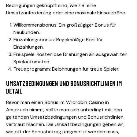
Bedingungen geknüpft sind, wie z.B. eine
Umsatzanforderung oder eine maximale Einsatzhöhe.
Willkommensbonus: Ein großzügiger Bonus für
Neukunden.
Einzahlungsbonus: Regelmäßige Boni für
Einzahlungen.
Freispiele: Kostenlose Drehungen an ausgewählten
Spielautomaten.
Treueprogramm: Belohnungen für treue Spieler.
UMSATZBEDINGUNGEN UND BONUSRICHTLINIEN IM
DETAIL
Bevor man einen Bonus im Wildrobin Casino in
Anspruch nimmt, sollte man sich unbedingt mit den
geltenden Umsatzbedingungen und Bonusrichtlinien
vertraut machen. Die Umsatzbedingungen geben an,
wie oft der Bonusbetrag umgesetzt werden muss,