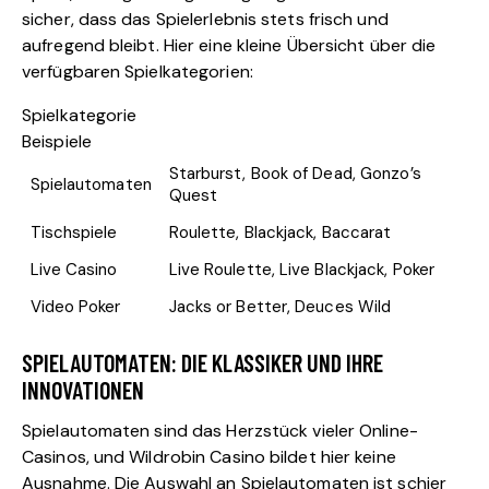
sicher, dass das Spielerlebnis stets frisch und
aufregend bleibt. Hier eine kleine Übersicht über die
verfügbaren Spielkategorien:
Spielkategorie
Beispiele
Starburst, Book of Dead, Gonzo’s
Spielautomaten
Quest
Tischspiele
Roulette, Blackjack, Baccarat
Live Casino
Live Roulette, Live Blackjack, Poker
Video Poker
Jacks or Better, Deuces Wild
SPIELAUTOMATEN: DIE KLASSIKER UND IHRE
INNOVATIONEN
Spielautomaten sind das Herzstück vieler Online-
Casinos, und Wildrobin Casino bildet hier keine
Ausnahme. Die Auswahl an Spielautomaten ist schier