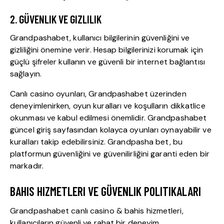
2. GÜVENLIK VE GIZLILIK
Grandpashabet, kullanıcı bilgilerinin güvenliğini ve
gizliliğini önemine verir. Hesap bilgilerinizi korumak için
güçlü şifreler kullanın ve güvenli bir internet bağlantısı
sağlayın.
Canlı casino oyunları, Grandpashabet üzerinden
deneyimlenirken, oyun kuralları ve koşulların dikkatlice
okunması ve kabul edilmesi önemlidir. Grandpashabet
güncel giriş sayfasından kolayca oyunları oynayabilir ve
kuralları takip edebilirsiniz. Grandpasha bet, bu
platformun güvenliğini ve güvenilirliğini garanti eden bir
markadır.
BAHIS HIZMETLERI VE GÜVENLIK POLITIKALARI
Grandpashabet canlı casino & bahis hizmetleri,
kullanıcıların güvenli ve rahat bir deneyim