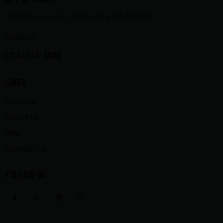
1321 E Pomona St, Santa Ana, CA 92705
Email Us
( 714) 547-8830
LINKS
Services
About Us
Blog
Contact Us
FOLLOW US