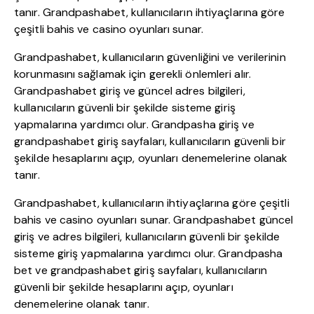
tanır. Grandpashabet, kullanıcıların ihtiyaçlarına göre
çeşitli bahis ve casino oyunları sunar.
Grandpashabet, kullanıcıların güvenliğini ve verilerinin
korunmasını sağlamak için gerekli önlemleri alır.
Grandpashabet giriş ve güncel adres bilgileri,
kullanıcıların güvenli bir şekilde sisteme giriş
yapmalarına yardımcı olur. Grandpasha giriş ve
grandpashabet giriş sayfaları, kullanıcıların güvenli bir
şekilde hesaplarını açıp, oyunları denemelerine olanak
tanır.
Grandpashabet, kullanıcıların ihtiyaçlarına göre çeşitli
bahis ve casino oyunları sunar. Grandpashabet güncel
giriş ve adres bilgileri, kullanıcıların güvenli bir şekilde
sisteme giriş yapmalarına yardımcı olur. Grandpasha
bet ve grandpashabet giriş sayfaları, kullanıcıların
güvenli bir şekilde hesaplarını açıp, oyunları
denemelerine olanak tanır.