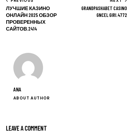
PREVIOUS
NEXT
ЛУЧШИЕ КАЗИНО
GRANDPASHABET CASINO
ОНЛАЙН 2025 ОБЗОР
GNCEL GIRI.4772
ПРОВЕРЕННЫХ
САЙТОВ.2414
ANA
ABOUT AUTHOR
LEAVE A COMMENT