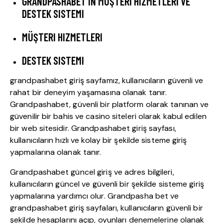
GRANDPASHABET’IN MÜŞTERI HIZMETLERI VE
DESTEK SISTEMI
MÜŞTERI HIZMETLERI
DESTEK SISTEMI
grandpashabet giriş
sayfamız, kullanıcıların güvenli ve
rahat bir deneyim yaşamasına olanak tanır.
Grandpashabet, güvenli bir platform olarak tanınan ve
güvenilir bir bahis ve casino siteleri olarak kabul edilen
bir web sitesidir. Grandpashabet giriş sayfası,
kullanıcıların hızlı ve kolay bir şekilde sisteme giriş
yapmalarına olanak tanır.
Grandpashabet güncel giriş ve adres bilgileri,
kullanıcıların güncel ve güvenli bir şekilde sisteme giriş
yapmalarına yardımcı olur. Grandpasha bet ve
grandpashabet giriş sayfaları, kullanıcıların güvenli bir
şekilde hesaplarını açıp, oyunları denemelerine olanak