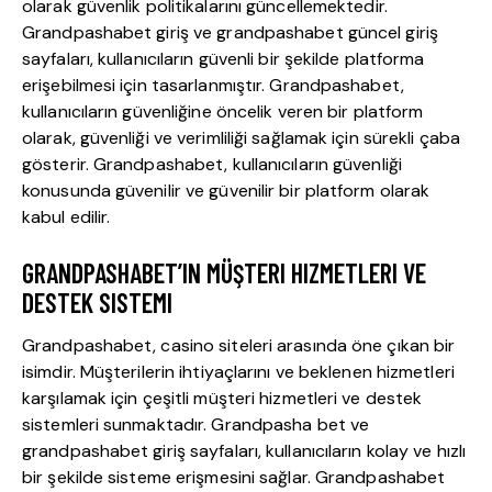
olarak güvenlik politikalarını güncellemektedir.
Grandpashabet giriş ve grandpashabet güncel giriş
sayfaları, kullanıcıların güvenli bir şekilde platforma
erişebilmesi için tasarlanmıştır. Grandpashabet,
kullanıcıların güvenliğine öncelik veren bir platform
olarak, güvenliği ve verimliliği sağlamak için sürekli çaba
gösterir. Grandpashabet, kullanıcıların güvenliği
konusunda güvenilir ve güvenilir bir platform olarak
kabul edilir.
GRANDPASHABET’IN MÜŞTERI HIZMETLERI VE
DESTEK SISTEMI
Grandpashabet, casino siteleri arasında öne çıkan bir
isimdir. Müşterilerin ihtiyaçlarını ve beklenen hizmetleri
karşılamak için çeşitli müşteri hizmetleri ve destek
sistemleri sunmaktadır. Grandpasha bet ve
grandpashabet giriş sayfaları, kullanıcıların kolay ve hızlı
bir şekilde sisteme erişmesini sağlar. Grandpashabet