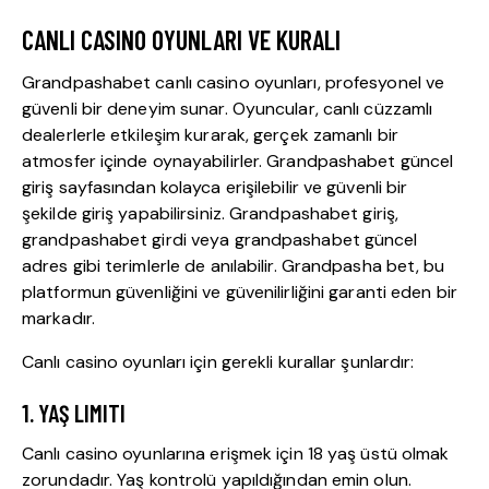
CANLI CASINO OYUNLARI VE KURALI
Grandpashabet canlı casino oyunları, profesyonel ve
güvenli bir deneyim sunar. Oyuncular, canlı cüzzamlı
dealerlerle etkileşim kurarak, gerçek zamanlı bir
atmosfer içinde oynayabilirler. Grandpashabet güncel
giriş sayfasından kolayca erişilebilir ve güvenli bir
şekilde giriş yapabilirsiniz. Grandpashabet giriş,
grandpashabet girdi veya grandpashabet güncel
adres gibi terimlerle de anılabilir. Grandpasha bet, bu
platformun güvenliğini ve güvenilirliğini garanti eden bir
markadır.
Canlı casino oyunları için gerekli kurallar şunlardır:
1. YAŞ LIMITI
Canlı casino oyunlarına erişmek için 18 yaş üstü olmak
zorundadır. Yaş kontrolü yapıldığından emin olun.