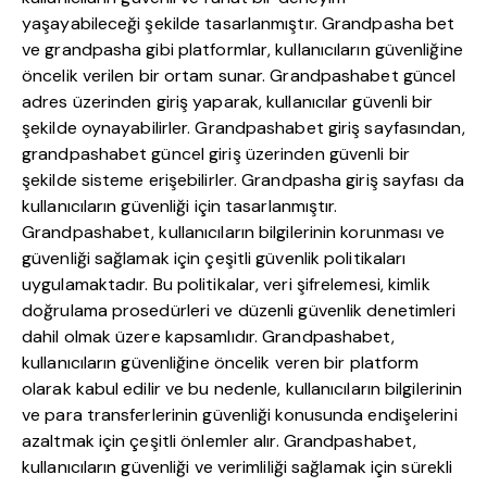
yaşayabileceği şekilde tasarlanmıştır. Grandpasha bet
ve grandpasha gibi platformlar, kullanıcıların güvenliğine
öncelik verilen bir ortam sunar. Grandpashabet güncel
adres üzerinden giriş yaparak, kullanıcılar güvenli bir
şekilde oynayabilirler. Grandpashabet giriş sayfasından,
grandpashabet güncel giriş üzerinden güvenli bir
şekilde sisteme erişebilirler. Grandpasha giriş sayfası da
kullanıcıların güvenliği için tasarlanmıştır.
Grandpashabet, kullanıcıların bilgilerinin korunması ve
güvenliği sağlamak için çeşitli güvenlik politikaları
uygulamaktadır. Bu politikalar, veri şifrelemesi, kimlik
doğrulama prosedürleri ve düzenli güvenlik denetimleri
dahil olmak üzere kapsamlıdır. Grandpashabet,
kullanıcıların güvenliğine öncelik veren bir platform
olarak kabul edilir ve bu nedenle, kullanıcıların bilgilerinin
ve para transferlerinin güvenliği konusunda endişelerini
azaltmak için çeşitli önlemler alır. Grandpashabet,
kullanıcıların güvenliği ve verimliliği sağlamak için sürekli