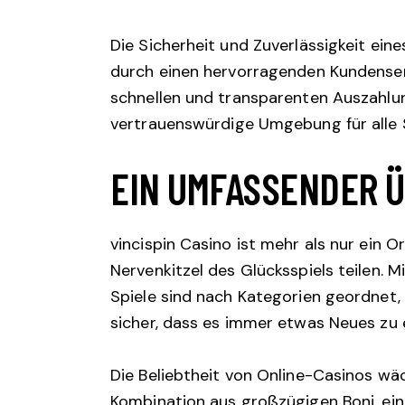
Die Sicherheit und Zuverlässigkeit ein
durch einen hervorragenden Kundenservi
schnellen und transparenten Auszahlun
vertrauenswürdige Umgebung für alle S
EIN UMFASSENDER Ü
vincispin Casino ist mehr als nur ein 
Nervenkitzel des Glücksspiels teilen. M
Spiele sind nach Kategorien geordnet, 
sicher, dass es immer etwas Neues zu 
Die Beliebtheit von Online-Casinos wäch
Kombination aus großzügigen Boni, ein