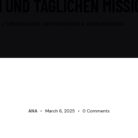
UND TÄGLICHEN MISSI
.
GRENZENLOSE UNTERHALTUNG & GRENZENLOSER...
UNCATEGORIZED
ANA
March 6, 2025
0
Comments