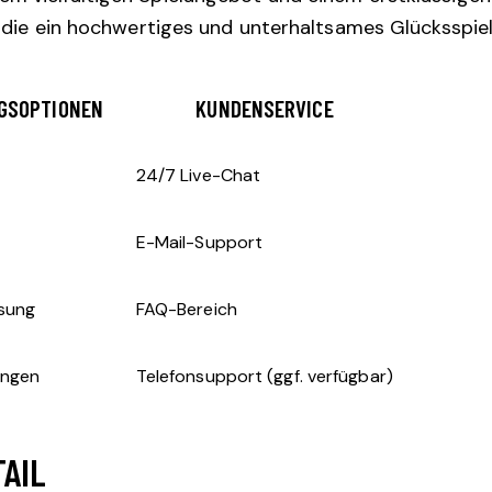
r, die ein hochwertiges und unterhaltsames Glücksspie
GSOPTIONEN
KUNDENSERVICE
24/7 Live-Chat
E-Mail-Support
sung
FAQ-Bereich
ungen
Telefonsupport (ggf. verfügbar)
TAIL