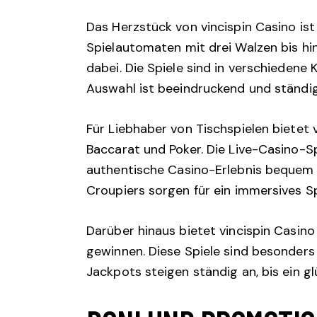
Das Herzstück von vincispin Casino is
Spielautomaten mit drei Walzen bis hi
dabei. Die Spiele sind in verschiedene 
Auswahl ist beeindruckend und ständi
Für Liebhaber von Tischspielen bietet 
Baccarat und Poker. Die Live-Casino-Sp
authentische Casino-Erlebnis bequem v
Croupiers sorgen für ein immersives Sp
Darüber hinaus bietet vincispin Casin
gewinnen. Diese Spiele sind besonders
Jackpots steigen ständig an, bis ein gl