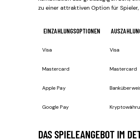
zu einer attraktiven Option für Spiele
EINZAHLUNGSOPTIONEN
AUSZAHLUN
Visa
Visa
Mastercard
Mastercard
Apple Pay
Banküberwei
Google Pay
Kryptowähr
DAS SPIELEANGEBOT IM DE