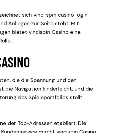
 zeichnet sich
vinci spin casino login
nd Anliegen zur Seite steht. Mit
en bietet vincispin Casino eine
oller.
CASINO
asten, die die Spannung und den
t die Navigation kinderleicht, und die
terung des Spieleportfolios stellt
ine der Top-Adressen etabliert. Die
n Kundenservice macht vincispin Casino