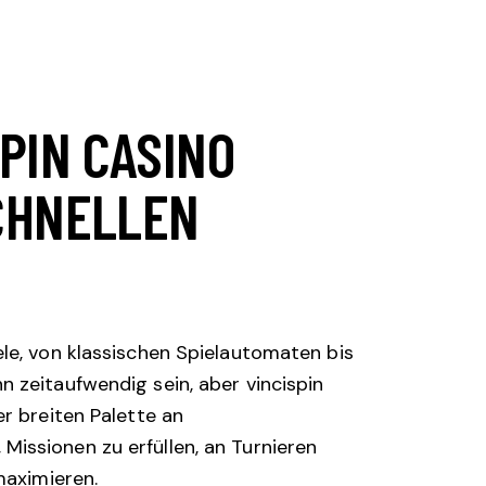
PIN CASINO
SCHNELLEN
le, von klassischen Spielautomaten bis
 zeitaufwendig sein, aber vincispin
r breiten Palette an
issionen zu erfüllen, an Turnieren
maximieren.