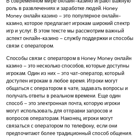
В современном мире онлайн-казино играют важную
роль в развлечениях и заработке людей. Honey
Money онлайн казино – это популярное онлайн-
казино, которое предлагает игрокам широкий спектр
игр и услуг. В этом тексте мы рассмотрим важный
аспект онлайн-казино – службу поддержки и способы
связи с оператором.
Способы связи с оператором в Honey Money онлайн
казино – это несколько способов, которые доступны
игрокам. Один из них – это чат-оператор, который
доступен игрокам в любое время. Игроки могут
общаться с оператором в чате, задавать вопросы и
получать ответы в реальном времени. Еще один
способ – это электронная почта, которую игроки
могут использовать для отправки запросов и
вопросов операторам. Наконец, игроки могут
связаться с оператором по телефону, если они
предпочитают более традиционный способ общения.