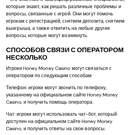
которые знают, как решать различные проблемы и
вопросы, связанные с игрой. Они могут помочь
игрокам с регистрацией, снятием депозита, снятием
выигрыша, а также ответить на любые другие
вопросы, которые могут возникнуть.
СПОСОБОВ СВЯЗИ С ОПЕРАТОРОМ
НЕСКОЛЬКО
Игроки Honey Money Casino могут связаться с
оператором по следующим способам:
Телефон: игроки могут звонить по телефону,
указанному на официальном сайте Honey Money
Casino, и получить помощь оператора.
Чат: игроки могут использовать чат-бот, который
доступен на официальном сайте Honey Money
Casino, и получить ответы на свои вопросы.