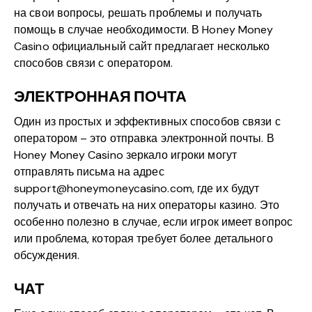
на свои вопросы, решать проблемы и получать
помощь в случае необходимости. В Honey Money
Casino официальный сайт предлагает несколько
способов связи с оператором.
ЭЛЕКТРОННАЯ ПОЧТА
Один из простых и эффективных способов связи с
оператором – это отправка электронной почты. В
Honey Money Casino зеркало игроки могут
отправлять письма на адрес
support@honeymoneycasino.com, где их будут
получать и отвечать на них операторы казино. Это
особенно полезно в случае, если игрок имеет вопрос
или проблема, которая требует более детального
обсуждения.
ЧАТ