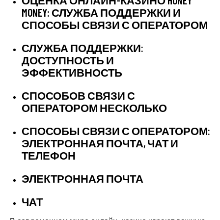
MONEY: СЛУЖБА ПОДДЕРЖКИ И
СПОСОБЫ СВЯЗИ С ОПЕРАТОРОМ
СЛУЖБА ПОДДЕРЖКИ:
ДОСТУПНОСТЬ И
ЭФФЕКТИВНОСТЬ
СПОСОБОВ СВЯЗИ С
ОПЕРАТОРОМ НЕСКОЛЬКО
СПОСОБЫ СВЯЗИ С ОПЕРАТОРОМ:
ЭЛЕКТРОННАЯ ПОЧТА, ЧАТ И
ТЕЛЕФОН
ЭЛЕКТРОННАЯ ПОЧТА
ЧАТ