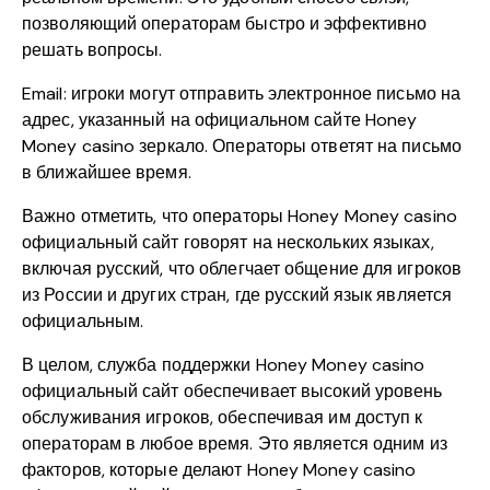
позволяющий операторам быстро и эффективно
решать вопросы.
Email: игроки могут отправить электронное письмо на
адрес, указанный на официальном сайте Honey
Money casino зеркало. Операторы ответят на письмо
в ближайшее время.
Важно отметить, что операторы Honey Money casino
официальный сайт говорят на нескольких языках,
включая русский, что облегчает общение для игроков
из России и других стран, где русский язык является
официальным.
В целом, служба поддержки Honey Money casino
официальный сайт обеспечивает высокий уровень
обслуживания игроков, обеспечивая им доступ к
операторам в любое время. Это является одним из
факторов, которые делают Honey Money casino