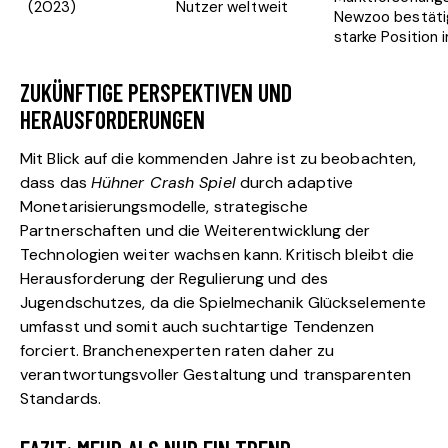
(2023)
Nutzer weltweit
Newzoo bestäti
starke Position 
ZUKÜNFTIGE PERSPEKTIVEN UND
HERAUSFORDERUNGEN
Mit Blick auf die kommenden Jahre ist zu beobachten,
dass das
Hühner Crash Spiel
durch adaptive
Monetarisierungsmodelle, strategische
Partnerschaften und die Weiterentwicklung der
Technologien weiter wachsen kann. Kritisch bleibt die
Herausforderung der Regulierung und des
Jugendschutzes, da die Spielmechanik Glückselemente
umfasst und somit auch suchtartige Tendenzen
forciert. Branchenexperten raten daher zu
verantwortungsvoller Gestaltung und transparenten
Standards.