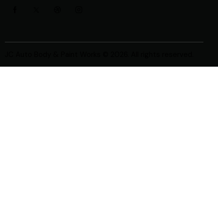
JC Auto Body & Paint Works
© 2026. All rights reserved.