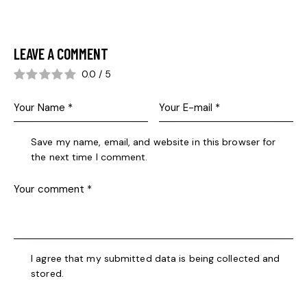
LEAVE A COMMENT
0.0
/
5
Save my name, email, and website in this browser for
the next time I comment.
I agree that my submitted data is being collected and
stored.