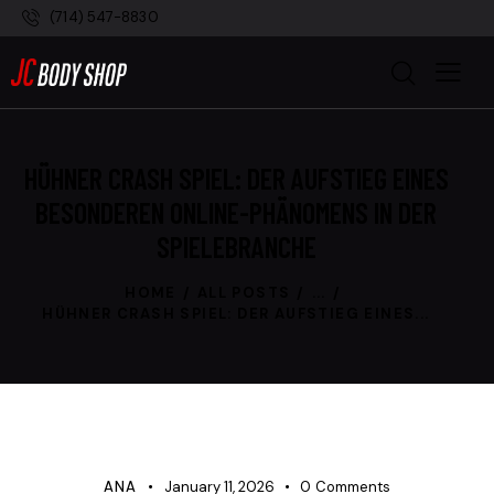
(714) 547-8830
HÜHNER CRASH SPIEL: DER AUFSTIEG EINES
BESONDEREN ONLINE-PHÄNOMENS IN DER
SPIELEBRANCHE
HOME
ALL POSTS
...
HÜHNER CRASH SPIEL: DER AUFSTIEG EINES...
UNCATEGORIZED
ANA
January 11, 2026
0
Comments