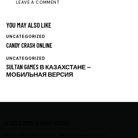
YOU MAY ALSO LIKE
UNCATEGORIZED
CANDY CRASH ONLINE
UNCATEGORIZED
SULTAN GAMES В КАЗАХСТАНЕ —
МОБИЛЬНАЯ ВЕРСИЯ
JC AUTO BODY & PAINT WORKS
Quality Repairs | Honest Service | Guaranteed