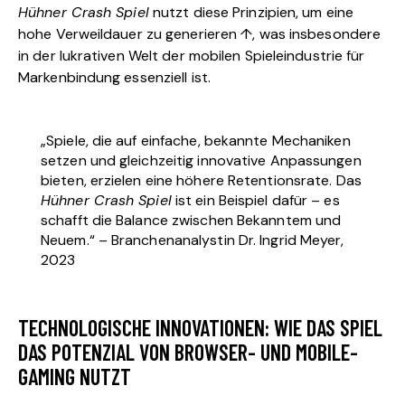
Hühner Crash Spiel
nutzt diese Prinzipien, um eine
hohe Verweildauer zu generieren ↑, was insbesondere
in der lukrativen Welt der mobilen Spieleindustrie für
Markenbindung essenziell ist.
„Spiele, die auf einfache, bekannte Mechaniken
setzen und gleichzeitig innovative Anpassungen
bieten, erzielen eine höhere Retentionsrate. Das
Hühner Crash Spiel
ist ein Beispiel dafür – es
schafft die Balance zwischen Bekanntem und
Neuem.“ – Branchenanalystin Dr. Ingrid Meyer,
2023
TECHNOLOGISCHE INNOVATIONEN: WIE DAS SPIEL
DAS POTENZIAL VON BROWSER- UND MOBILE-
GAMING NUTZT