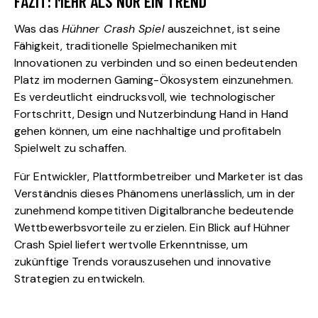
FAZIT: MEHR ALS NUR EIN TREND
Was das
Hühner Crash Spiel
auszeichnet, ist seine
Fähigkeit, traditionelle Spielmechaniken mit
Innovationen zu verbinden und so einen bedeutenden
Platz im modernen Gaming-Ökosystem einzunehmen.
Es verdeutlicht eindrucksvoll, wie technologischer
Fortschritt, Design und Nutzerbindung Hand in Hand
gehen können, um eine nachhaltige und profitabeln
Spielwelt zu schaffen.
Für Entwickler, Plattformbetreiber und Marketer ist das
Verständnis dieses Phänomens unerlässlich, um in der
zunehmend kompetitiven Digitalbranche bedeutende
Wettbewerbsvorteile zu erzielen. Ein Blick auf Hühner
Crash Spiel liefert wertvolle Erkenntnisse, um
zukünftige Trends vorauszusehen und innovative
Strategien zu entwickeln.