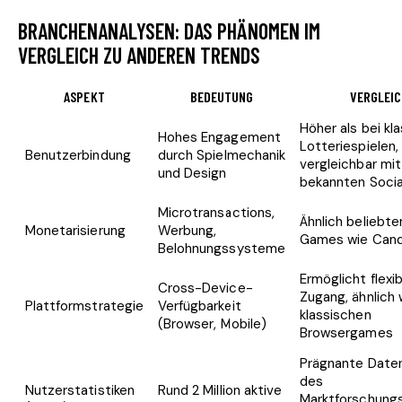
BRANCHENANALYSEN: DAS PHÄNOMEN IM
VERGLEICH ZU ANDEREN TRENDS
ASPEKT
BEDEUTUNG
VERGLEI
Höher als bei kl
Hohes Engagement
Lotteriespielen,
Benutzerbindung
durch Spielmechanik
vergleichbar mit
und Design
bekannten Soci
Microtransactions,
Ähnlich beliebte
Monetarisierung
Werbung,
Games wie Cand
Belohnungssysteme
Ermöglicht flexi
Cross-Device-
Zugang, ähnlich 
Plattformstrategie
Verfügbarkeit
klassischen
(Browser, Mobile)
Browsergames
Prägnante Date
des
Nutzerstatistiken
Rund 2 Million aktive
Marktforschungs