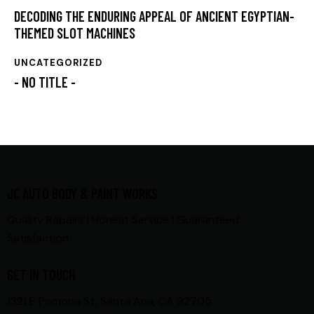
DECODING THE ENDURING APPEAL OF ANCIENT EGYPTIAN-
THEMED SLOT MACHINES
UNCATEGORIZED
- NO TITLE -
JC AUTO BODY & PAINT WORKS
Quality Repairs | Honest Service | Guaranteed
Satisfaction
GET IN TOUCH
1321 E Pomona St, Santa Ana, CA 92705