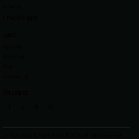
Email Us
( 714) 547-8830
LINKS
Services
About Us
Blog
Contact Us
FOLLOW US
JC Auto Body & Paint Works
© 2026. All rights reserved.