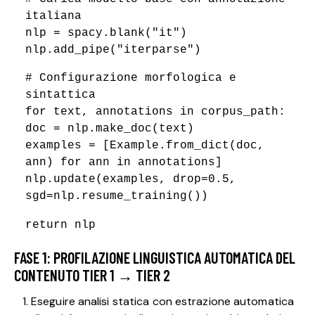
italiana
nlp = spacy.blank("it")
nlp.add_pipe("iterparse")
# Configurazione morfologica e
sintattica
for text, annotations in corpus_path:
doc = nlp.make_doc(text)
examples = [Example.from_dict(doc,
ann) for ann in annotations]
nlp.update(examples, drop=0.5,
sgd=nlp.resume_training())
return nlp
FASE 1: PROFILAZIONE LINGUISTICA AUTOMATICA DEL
CONTENUTO TIER 1 → TIER 2
Eseguire analisi statica con estrazione automatica