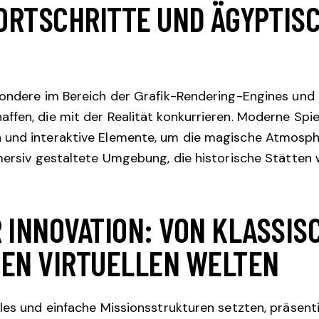
ORTSCHRITTE UND ÄGYPTISC
ondere im Bereich der Grafik-Rendering-Engines und d
fen, die mit der Realität konkurrieren. Moderne Spiel
 und interaktive Elemente, um die magische Atmosph
mmersiv gestaltete Umgebung, die historische Stätten
 INNOVATION: VON KLASSIS
NEN VIRTUELLEN WELTEN
zles und einfache Missionsstrukturen setzten, präsen