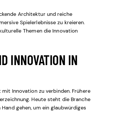
ckende Architektur und reiche
ersive Spielerlebnisse zu kreieren.
kulturelle Themen die Innovation
D INNOVATION IN
t mit Innovation zu verbinden. Frühere
berzeichnung. Heute steht die Branche
in Hand gehen, um ein glaubwürdiges