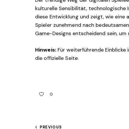
kulturelle Sensibilität, technologische
diese Entwicklung und zeigt, wie eine 
Spieler zunehmend nach bedeutsamen und
Game-Designs entscheidend sein, um n
Hinweis:
Für weiterführende Einblicke
die offizielle Seite.
0
PREVIOUS