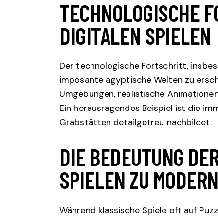
TECHNOLOGISCHE F
DIGITALEN SPIELEN
Der technologische Fortschritt, insbes
imposante ägyptische Welten zu erschaf
Umgebungen, realistische Animationen
Ein herausragendes Beispiel ist die i
Grabstätten detailgetreu nachbildet.
DIE BEDEUTUNG DER
SPIELEN ZU MODER
Während klassische Spiele oft auf Puz