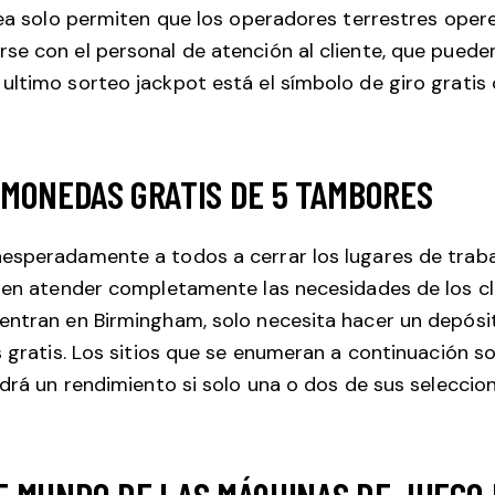
ínea solo permiten que los operadores terrestres oper
se con el personal de atención al cliente, que pued
ltimo sorteo jackpot está el símbolo de giro gratis 
MONEDAS GRATIS DE 5 TAMBORES
esperadamente a todos a cerrar los lugares de traba
miten atender completamente las necesidades de los 
entran en Birmingham, solo necesita hacer un depósi
 gratis. Los sitios que se enumeran a continuación so
endrá un rendimiento si solo una o dos de sus selecci