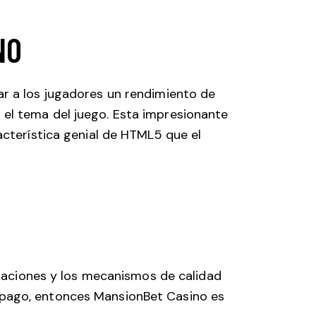
NO
ar a los jugadores un rendimiento de
el tema del juego. Esta impresionante
acterística genial de HTML5 que el
riaciones y los mecanismos de calidad
 pago, entonces MansionBet Casino es