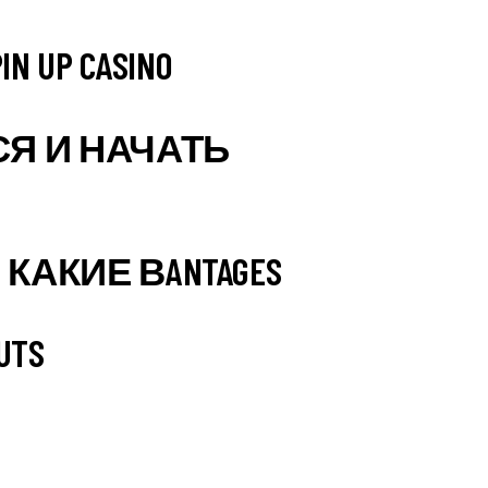
P CASINO
СЯ И НАЧАТЬ
 КАКИЕ ВANTAGES
UTS