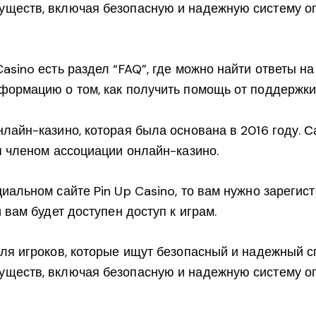
ществ, включая безопасную и надежную систему опл
asino есть раздел “FAQ”, где можно найти ответы н
формацию о том, как получить помощь от поддержки
нлайн-казино, которая была основана в 2016 году. 
ся членом ассоциации онлайн-казино.
иальном сайте Pin Up Casino, то вам нужно зарегист
 вам будет доступен доступ к играм.
для игроков, которые ищут безопасный и надежный с
ществ, включая безопасную и надежную систему опл