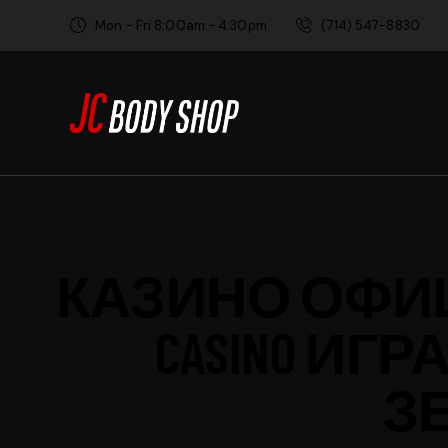
Mon - Fri 8:00am - 4:30pm
(714) 547-8830
КАЗИНО ОФИЦ
CASINO ИГ
ЗЕ