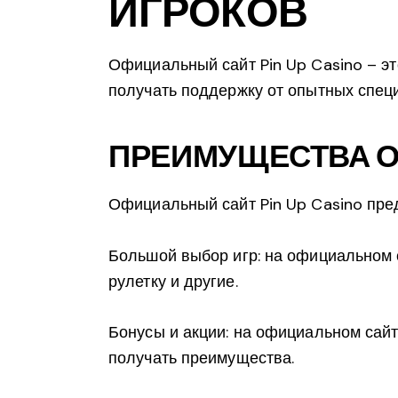
ИГРОКОВ
Официальный сайт Pin Up Casino – эт
получать поддержку от опытных спец
ПРЕИМУЩЕСТВА ОФИ
Официальный сайт Pin Up Casino пре
Большой выбор игр: на официальном с
рулетку и другие.
Бонусы и акции: на официальном сайте
получать преимущества.