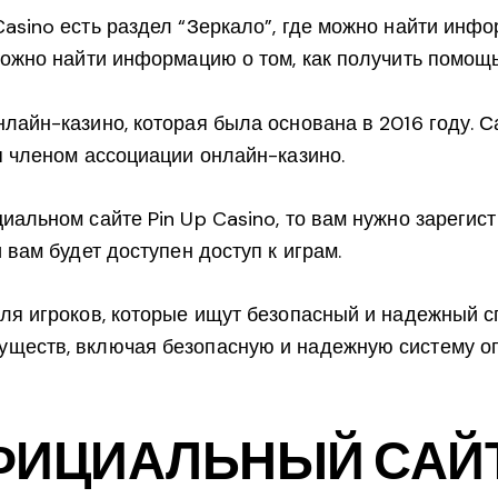
asino есть раздел “Зеркало”, где можно найти инфор
 можно найти информацию о том, как получить помощ
нлайн-казино, которая была основана в 2016 году. 
ся членом ассоциации онлайн-казино.
иальном сайте Pin Up Casino, то вам нужно зарегист
 вам будет доступен доступ к играм.
для игроков, которые ищут безопасный и надежный с
ществ, включая безопасную и надежную систему опл
 – ОФИЦИАЛЬНЫЙ САЙ