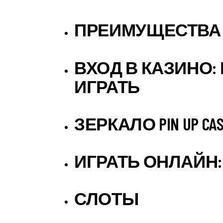
ПРЕИМУЩЕСТВА О
ВХОД В КАЗИНО:
ИГРАТЬ
ЗЕРКАЛО PIN UP C
ИГРАТЬ ОНЛАЙН: 
СЛОТЫ