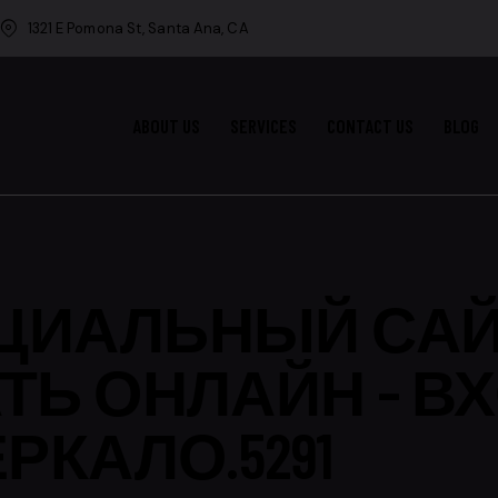
1321 E Pomona St, Santa Ana, CA
ABOUT US
SERVICES
CONTACT US
BLOG
ИАЛЬНЫЙ САЙТ 
РАТЬ ОНЛАЙН – В
РКАЛО.5291