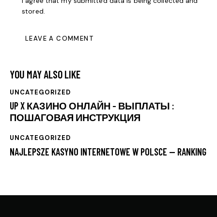
I agree that my submitted data is being collected and
stored.
YOU MAY ALSO LIKE
UNCATEGORIZED
UP X КАЗИНО ОНЛАЙН – ВЫПЛАТЫ :
ПОШАГОВАЯ ИНСТРУКЦИЯ
UNCATEGORIZED
NAJLEPSZE KASYNO INTERNETOWE W POLSCE — RANKING