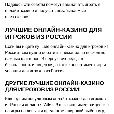
Надеюсь, эти советы помогут вам начать играть в
онлайн-казино и получать незабываемые
впечатления!
ЛУЧШИЕ ОНЛАЙН-КАЗИНО ДЛЯ
ИГРОКОВ ИЗ РОССИИ
Если вы ищете лучшие онлайн-казино для игроков из
России, вам нужно обратить внимание на несколько
важных факторов. В первую очередь, это
безопасность и лицензия, а также ассортимент игр и
условия для игроков из России.
ДРУГИЕ ЛУЧШИЕ ОНЛАЙН-КАЗИНО
ДЛЯ ИГРОКОВ ИЗ РОССИИ:
Еще одним популярным онлайн-казино для игроков
из России является Wildz. Это казино имеет лицензию
на игры на деньги и предлагает широкий выбор игр,