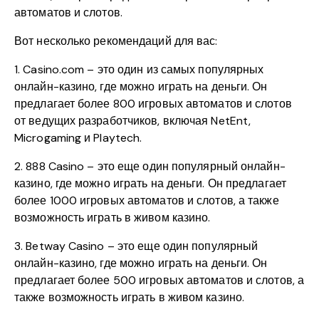
автоматов и слотов.
Вот несколько рекомендаций для вас:
1. Casino.com – это один из самых популярных
онлайн-казино, где можно играть на деньги. Он
предлагает более 800 игровых автоматов и слотов
от ведущих разработчиков, включая NetEnt,
Microgaming и Playtech.
2. 888 Casino – это еще один популярный онлайн-
казино, где можно играть на деньги. Он предлагает
более 1000 игровых автоматов и слотов, а также
возможность играть в живом казино.
3. Betway Casino – это еще один популярный
онлайн-казино, где можно играть на деньги. Он
предлагает более 500 игровых автоматов и слотов, а
также возможность играть в живом казино.