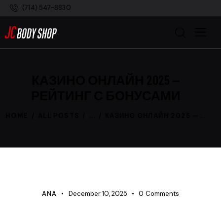
(714) 547-8830
КАЗИНО ОНЛАЙН 2025 —
РЕЙТИНГ С БОНУСАМИ
HOME
ALL POSTS
...
КАЗИНО ОНЛАЙН 2025 —...
UNCATEGORIZED
ANA
December 10, 2025
0
Comments