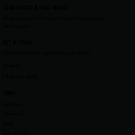
JC AUTO BODY & PAINT WORKS
Quality Repairs | Honest Service | Guaranteed
Satisfaction
GET IN TOUCH
1321 E Pomona St, Santa Ana, CA 92705
Email Us
( 714) 547-8830
LINKS
Services
About Us
Blog
Contact Us