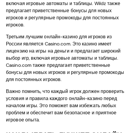
включая игровые автоматы и таблицы. Wildz также
предлагает приветственные бонусы для новых
игроков и регулярные промокоды для постоянных
игроков.
Третьим лучшим онлайн-казино для игроков из
России является Casino.com. Это казино имеет
лицензию на игры на деньги и предлагает широкий
выбор игр, включая игровые автоматы и таблицы.
Casino.com также предлагает приветственные
бонусы для новых игроков и регулярные промокоды
для постоянных игроков.
Важно помнить, что каждый игрок должен проверить
условия и правила каждого онлайн-казино перед
началом игры. Это поможет вам избежать любых
проблем и обеспечит вам безопасное и приятное
игровое опыта.