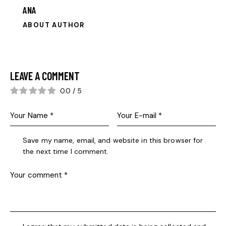
ANA
ABOUT AUTHOR
LEAVE A COMMENT
0.0
/
5
Save my name, email, and website in this browser for
the next time I comment.