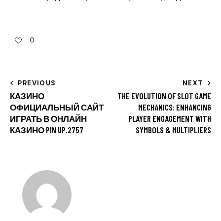
0
PREVIOUS
NEXT
КАЗИНО
THE EVOLUTION OF SLOT GAME
ОФИЦИАЛЬНЫЙ САЙТ
MECHANICS: ENHANCING
ИГРАТЬ В ОНЛАЙН
PLAYER ENGAGEMENT WITH
КАЗИНО PIN UP.2757
SYMBOLS & MULTIPLIERS