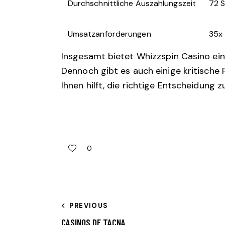
Durchschnittliche Auszahlungszeit
72 
Umsatzanforderungen
35x
Insgesamt bietet Whizzspin Casino eini
Dennoch gibt es auch einige kritische P
Ihnen hilft, die richtige Entscheidung zu
0
PREVIOUS
CASINOS DE TACNA