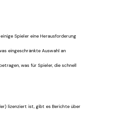
r einige Spieler eine Herausforderung
was eingeschränkte Auswahl an
betragen, was für Spieler, die schnell
lizenziert ist, gibt es Berichte über