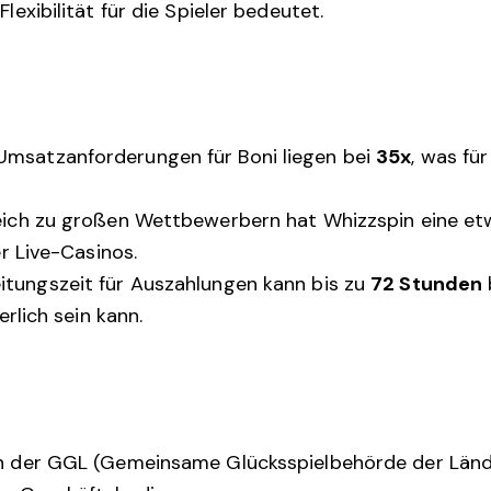
exibilität für die Spieler bedeutet.
Umsatzanforderungen für Boni liegen bei
35x
, was fü
eich zu großen Wettbewerbern hat Whizzspin eine et
r Live-Casinos.
itungszeit für Auszahlungen kann bis zu
72 Stunden
rlich sein kann.
der GGL (Gemeinsame Glücksspielbehörde der Länder) 