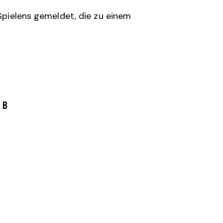
pielens gemeldet, die zu einem
 B