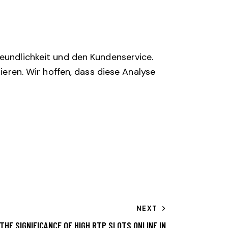
reundlichkeit und den Kundenservice.
rieren. Wir hoffen, dass diese Analyse
NEXT
THE SIGNIFICANCE OF HIGH RTP SLOTS ONLINE IN