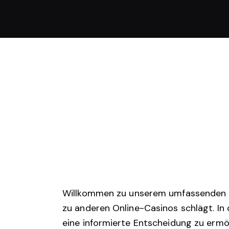
Willkommen zu unserem umfassenden Üb
zu anderen Online-Casinos schlägt. In
eine informierte Entscheidung zu ermö