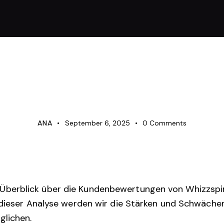
UNCATEGORIZED
ANA
September 6, 2025
0
Comments
erblick über die Kundenbewertungen von Whizzspin 
 dieser Analyse werden wir die Stärken und Schwäche
glichen.