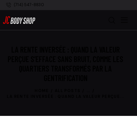
(714) 547-8830
LA RENTE INVERSÉE : QUAND LA VALEUR
PERÇUE S’EFFACE SANS BRUIT, COMME LES
QUARTIERS TRANSFORMÉS PAR LA
GENTRIFICATION
HOME
ALL POSTS
...
LA RENTE INVERSÉE : QUAND LA VALEUR PERÇUE...
UNCATEGORIZED