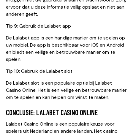
ervoor dat u deze informatie veilig opslaat en niet aan
anderen geeft.
Tip 9: Gebruik de Lalabet app
De Lalabet app is een handige manier om te spelen op
uw mobiel. De app is beschikbaar voor iOS en Android
en biedt een veilige en betrouwbare manier om te
spelen.
Tip 10: Gebruik de Lalabet slot
De Lalabet slot is een populaire optie bij Lalabet
Casino Online. Het is een veilige en betrouwbare manier
om te spelen en kan helpen om winst te maken.
CONCLUSIE: LALABET CASINO ONLINE
Lalabet Casino Online is een populaire keuze voor
spelers uit Nederland en andere landen. Het casino