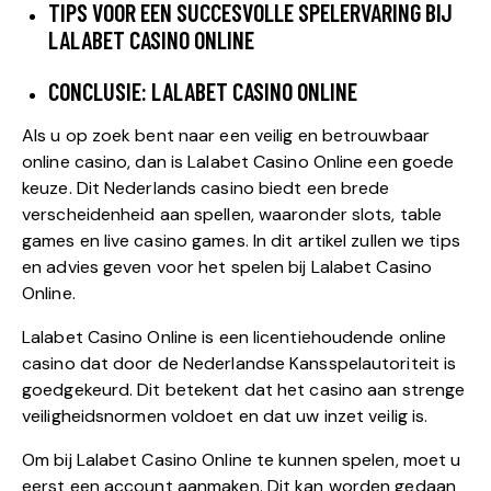
TIPS VOOR EEN SUCCESVOLLE SPELERVARING BIJ
LALABET CASINO ONLINE
CONCLUSIE: LALABET CASINO ONLINE
Als u op zoek bent naar een veilig en betrouwbaar
online casino, dan is Lalabet Casino Online een goede
keuze. Dit Nederlands casino biedt een brede
verscheidenheid aan spellen, waaronder slots, table
games en live casino games. In dit artikel zullen we tips
en advies geven voor het spelen bij Lalabet Casino
Online.
Lalabet Casino Online is een licentiehoudende online
casino dat door de Nederlandse Kansspelautoriteit is
goedgekeurd. Dit betekent dat het casino aan strenge
veiligheidsnormen voldoet en dat uw inzet veilig is.
Om bij Lalabet Casino Online te kunnen spelen, moet u
eerst een account aanmaken. Dit kan worden gedaan