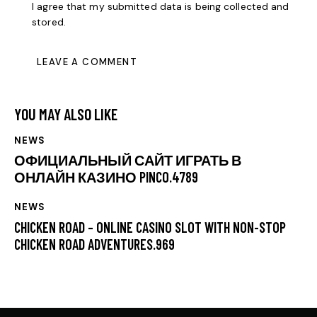
I agree that my submitted data is being collected and
stored.
YOU MAY ALSO LIKE
NEWS
ОФИЦИАЛЬНЫЙ САЙТ ИГРАТЬ В
ОНЛАЙН КАЗИНО PINCO.4789
NEWS
CHICKEN ROAD – ONLINE CASINO SLOT WITH NON-STOP
CHICKEN ROAD ADVENTURES.969