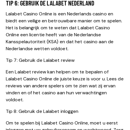
TIP 6: GEBRUIK DE LALABET NEDERLAND
Lalabet Casino Online is een Nederlands casino en
biedt een veilige en betrouwbare manier om te spelen.
Het is belangrijk om te weten dat Lalabet Casino
Online een licentie heeft van de Nederlandse
Kansspelautoriteit (KSA) en dat het casino aan de
Nederlandse wetten voldoet.
Tip 7: Gebruik de Lalabet review
Een Lalabet review kan helpen om te bepalen of
Lalabet Casino Online de juiste keuze is voor u. Lees de
reviews van andere spelers om te zien wat zij ervan
vinden en of het casino aan hun verwachtingen
voldoet.
Tip 8: Gebruik de Lalabet inloggen
Om te spelen bij Lalabet Casino Online, moet u eerst
inloggen met uw gebruikersnaam en wachtwoord. Zorg