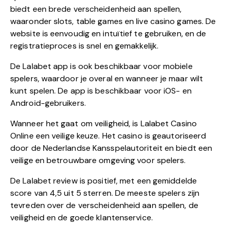
biedt een brede verscheidenheid aan spellen,
waaronder slots, table games en live casino games. De
website is eenvoudig en intuïtief te gebruiken, en de
registratieproces is snel en gemakkelijk.
De Lalabet app is ook beschikbaar voor mobiele
spelers, waardoor je overal en wanneer je maar wilt
kunt spelen. De app is beschikbaar voor iOS- en
Android-gebruikers.
Wanneer het gaat om veiligheid, is Lalabet Casino
Online een veilige keuze. Het casino is geautoriseerd
door de Nederlandse Kansspelautoriteit en biedt een
veilige en betrouwbare omgeving voor spelers.
De Lalabet review is positief, met een gemiddelde
score van 4,5 uit 5 sterren. De meeste spelers zijn
tevreden over de verscheidenheid aan spellen, de
veiligheid en de goede klantenservice.