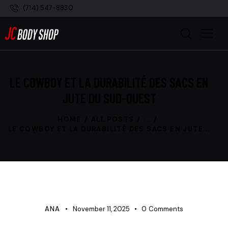
(714) 547-8830
LE COWBOY ET LA DURABILITÉ DES SACS EN
JUTE DU SUD-OUEST
HOME
ALL POSTS
...
LE COWBOY ET LA DURABILITÉ DES SACS EN JUTE...
UNCATEGORIZED
ANA
November 11, 2025
0
Comments