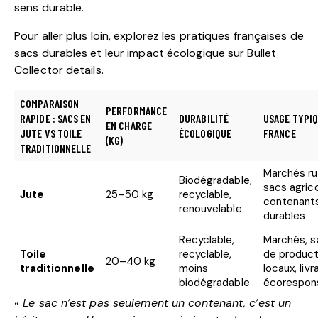
sens durable.
Pour aller plus loin, explorez les pratiques françaises de
sacs durables et leur impact écologique sur
Bullet
Collector details
.
COMPARAISON
PERFORMANCE
RAPIDE : SACS EN
DURABILITÉ
USAGE TYPIQ
EN CHARGE
JUTE VS TOILE
ÉCOLOGIQUE
FRANCE
(KG)
TRADITIONNELLE
Marchés ru
Biodégradable,
sacs agrico
Jute
25–50 kg
recyclable,
contenant
renouvelable
durables
Recyclable,
Marchés, s
Toile
recyclable,
de produc
20–40 kg
traditionnelle
moins
locaux, livr
biodégradable
écorespon
« Le sac n’est pas seulement un contenant, c’est un