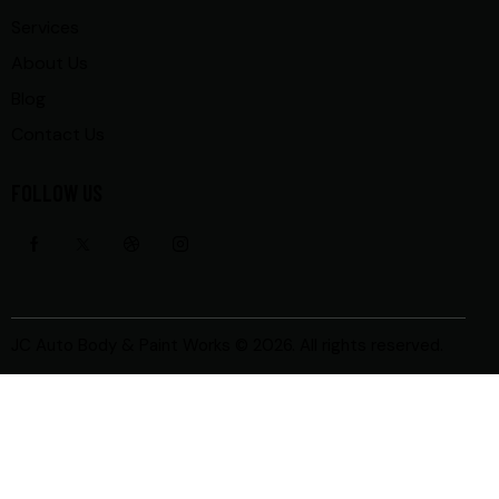
Services
About Us
Blog
Contact Us
FOLLOW US
JC Auto Body & Paint Works
© 2026. All rights reserved.