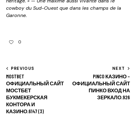
héritage. » — Une maxime aussi vivante dans le
cowboy du Sud-Ouest que dans les champs de la
Garonne.
0
PREVIOUS
NEXT
MOSTBET
PINCO КАЗИНО –
ОФИЦИАЛЬНЫЙ САЙТ
ОФИЦИАЛЬНЫЙ САЙТ
МОСТБЕТ
ПИНКО ВХОД НА
БУКМЕКЕРСКАЯ
ЗЕРКАЛО.926
КОНТОРА И
КАЗИНО.6147 (3)