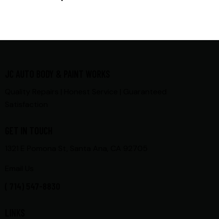
JC AUTO BODY & PAINT WORKS
Quality Repairs | Honest Service | Guaranteed
Satisfaction
GET IN TOUCH
1321 E Pomona St, Santa Ana, CA 92705
Email Us
( 714) 547-8830
LINKS