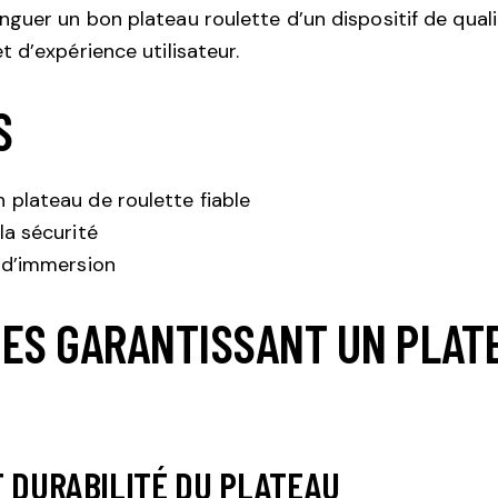
guer un bon plateau roulette d’un dispositif de qual
 d’expérience utilisateur.
S
 plateau de roulette fiable
la sécurité
t d’immersion
ES GARANTISSANT UN PLAT
T DURABILITÉ DU PLATEAU