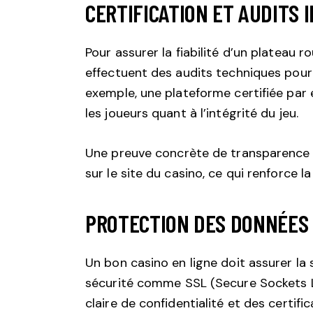
CERTIFICATION ET AUDITS
Pour assurer la fiabilité d’un plateau 
effectuent des audits techniques pour v
exemple, une plateforme certifiée par
les joueurs quant à l’intégrité du jeu.
Une preuve concrète de transparence es
sur le site du casino, ce qui renforce la
PROTECTION DES DONNÉES
Un bon casino en ligne doit assurer la 
sécurité comme SSL (Secure Sockets Laye
claire de confidentialité et des certi