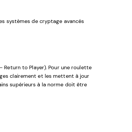
e des systèmes de cryptage avancés
– Return to Player). Pour une roulette
ges clairement et les mettent à jour
ins supérieurs à la norme doit être