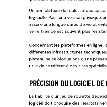
Un bon plateau de roulette, que ce soi
logicielle. Pour une version physique, 
assure une longue durée de vie et évit
verre trempé est souvent plus résistan
Concernant les plateformes en ligne, la 
différentes infrastructures techniques.
plateau ne se bloque pas ou ne présent
utile de se référer à des sites spécia
PRÉCISION DU LOGICIEL DE
La fiabilité d’un jeu de roulette dépen
logiciel doit produire des résultats v