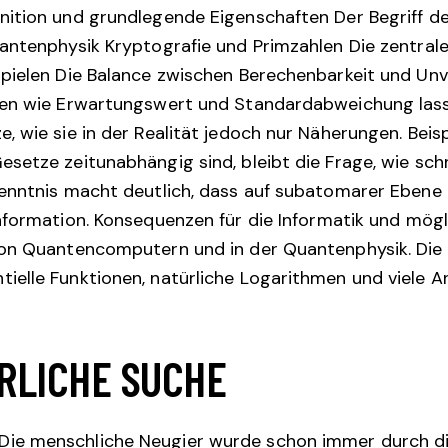
ition und grundlegende Eigenschaften Der Begriff d
antenphysik Kryptografie und Primzahlen Die zentral
pielen Die Balance zwischen Berechenbarkeit und Unv
hlen wie Erwartungswert und Standardabweichung las
 wie sie in der Realität jedoch nur Näherungen. Beispi
setze zeitunabhängig sind, bleibt die Frage, wie schn
enntnis macht deutlich, dass auf subatomarer Ebene 
Information. Konsequenzen für die Informatik und mö
 von Quantencomputern und in der Quantenphysik. Di
ielle Funktionen, natürliche Logarithmen und viele 
ÖRLICHE SUCHE
ie menschliche Neugier wurde schon immer durch di