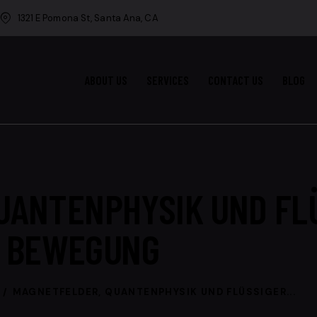
1321 E Pomona St, Santa Ana, CA
ABOUT US
SERVICES
CONTACT US
BLOG
UANTENPHYSIK UND FL
BEWEGUNG
MAGNETFELDER, QUANTENPHYSIK UND FLÜSSIGER...