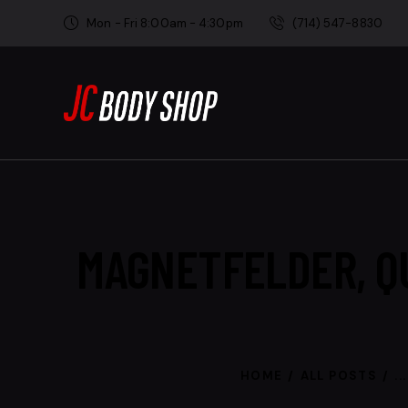
Mon - Fri 8:00am - 4:30pm
(714) 547-8830
MAGNETFELDER, Q
HOME
ALL POSTS
...