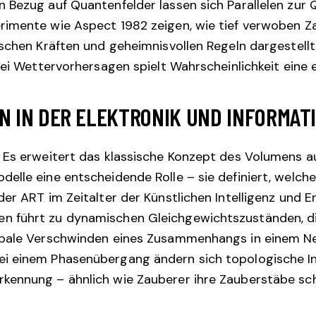
 Bezug auf Quantenfelder lassen sich Parallelen zur
rimente wie Aspect 1982 zeigen, wie tief verwoben Z
schen Kräften und geheimnisvollen Regeln dargestellt. 
bei Wettervorhersagen spielt Wahrscheinlichkeit eine 
 IN DER ELEKTRONIK UND INFORMATI
 Es erweitert das klassische Konzept des Volumens a
elle eine entscheidende Rolle – sie definiert, welc
er ART im Zeitalter der Künstlichen Intelligenz und E
 führt zu dynamischen Gleichgewichtszuständen, die
obale Verschwinden eines Zusammenhangs in einem Ne
i einem Phasenübergang ändern sich topologische In
kennung – ähnlich wie Zauberer ihre Zauberstäbe sc