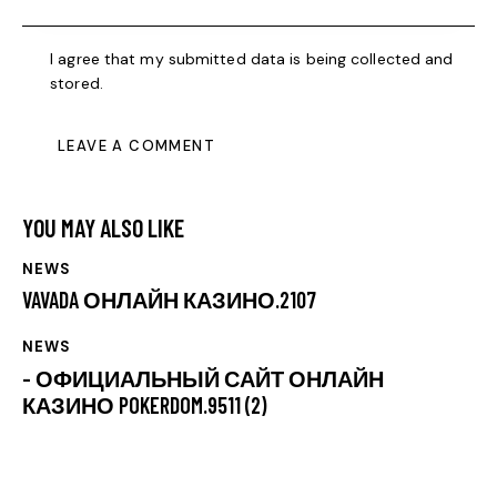
I agree that my submitted data is being collected and
stored.
YOU MAY ALSO LIKE
NEWS
VAVADA ОНЛАЙН КАЗИНО.2107
NEWS
– ОФИЦИАЛЬНЫЙ САЙТ ОНЛАЙН
КАЗИНО POKERDOM.9511 (2)