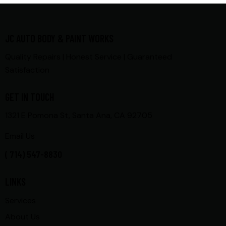
JC AUTO BODY & PAINT WORKS
Quality Repairs | Honest Service | Guaranteed
Satisfaction
GET IN TOUCH
1321 E Pomona St, Santa Ana, CA 92705
Email Us
( 714) 547-8830
LINKS
Services
About Us