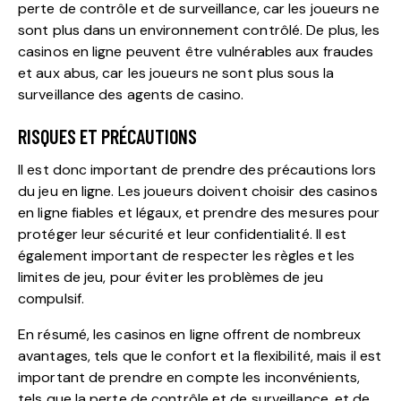
perte de contrôle et de surveillance, car les joueurs ne
sont plus dans un environnement contrôlé. De plus, les
casinos en ligne peuvent être vulnérables aux fraudes
et aux abus, car les joueurs ne sont plus sous la
surveillance des agents de casino.
RISQUES ET PRÉCAUTIONS
Il est donc important de prendre des précautions lors
du jeu en ligne. Les joueurs doivent choisir des casinos
en ligne fiables et légaux, et prendre des mesures pour
protéger leur sécurité et leur confidentialité. Il est
également important de respecter les règles et les
limites de jeu, pour éviter les problèmes de jeu
compulsif.
En résumé, les casinos en ligne offrent de nombreux
avantages, tels que le confort et la flexibilité, mais il est
important de prendre en compte les inconvénients,
tels que la perte de contrôle et de surveillance, et de