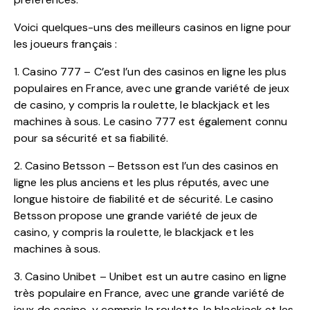
Voici quelques-uns des meilleurs casinos en ligne pour
les joueurs français :
1. Casino 777 – C’est l’un des casinos en ligne les plus
populaires en France, avec une grande variété de jeux
de casino, y compris la roulette, le blackjack et les
machines à sous. Le casino 777 est également connu
pour sa sécurité et sa fiabilité.
2. Casino Betsson – Betsson est l’un des casinos en
ligne les plus anciens et les plus réputés, avec une
longue histoire de fiabilité et de sécurité. Le casino
Betsson propose une grande variété de jeux de
casino, y compris la roulette, le blackjack et les
machines à sous.
3. Casino Unibet – Unibet est un autre casino en ligne
très populaire en France, avec une grande variété de
jeux de casino, y compris la roulette, le blackjack et les