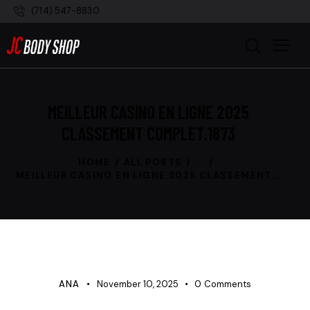
(714) 547-8830
MEILLEUR CASINO EN LIGNE 2025
CLASSEMENT COMPLET.1873
HOME
ALL POSTS
...
MEILLEUR CASINO EN LIGNE 2025 CLASSEMENT...
NEWS
ANA
November 10, 2025
0
Comments