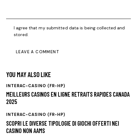
I agree that my submitted data is being collected and
stored.
YOU MAY ALSO LIKE
INTERAC-CASINO (FR-HP)
MEILLEURS CASINOS EN LIGNE RETRAITS RAPIDES CANADA
2025
INTERAC-CASINO (FR-HP)
SCOPRI LE DIVERSE TIPOLOGIE DI GIOCHI OFFERTI NEI
CASINO NON AAMS