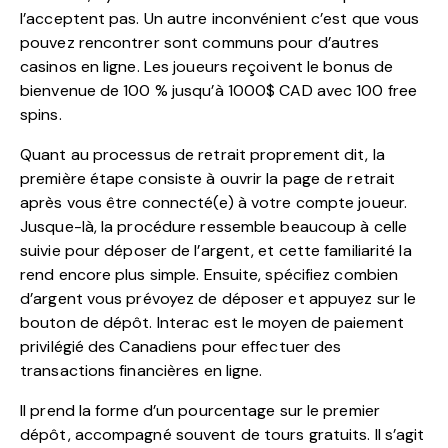
l’acceptent pas. Un autre inconvénient c’est que vous
pouvez rencontrer sont communs pour d’autres
casinos en ligne. Les joueurs reçoivent le bonus de
bienvenue de 100 % jusqu’à 1000$ CAD avec 100 free
spins.
Quant au processus de retrait proprement dit, la
première étape consiste à ouvrir la page de retrait
après vous être connecté(e) à votre compte joueur.
Jusque-là, la procédure ressemble beaucoup à celle
suivie pour déposer de l’argent, et cette familiarité la
rend encore plus simple. Ensuite, spécifiez combien
d’argent vous prévoyez de déposer et appuyez sur le
bouton de dépôt. Interac est le moyen de paiement
privilégié des Canadiens pour effectuer des
transactions financières en ligne.
Il prend la forme d’un pourcentage sur le premier
dépôt, accompagné souvent de tours gratuits. Il s’agit