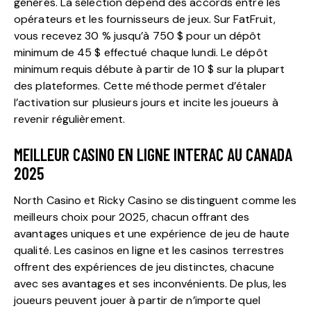
générés. La sélection dépend des accords entre les
opérateurs et les fournisseurs de jeux. Sur FatFruit,
vous recevez 30 % jusqu’à 750 $ pour un dépôt
minimum de 45 $ effectué chaque lundi. Le dépôt
minimum requis débute à partir de 10 $ sur la plupart
des plateformes. Cette méthode permet d’étaler
l’activation sur plusieurs jours et incite les joueurs à
revenir régulièrement.
MEILLEUR CASINO EN LIGNE INTERAC AU CANADA
2025
North Casino et Ricky Casino se distinguent comme les
meilleurs choix pour 2025, chacun offrant des
avantages uniques et une expérience de jeu de haute
qualité. Les casinos en ligne et les casinos terrestres
offrent des expériences de jeu distinctes, chacune
avec ses avantages et ses inconvénients. De plus, les
joueurs peuvent jouer à partir de n’importe quel