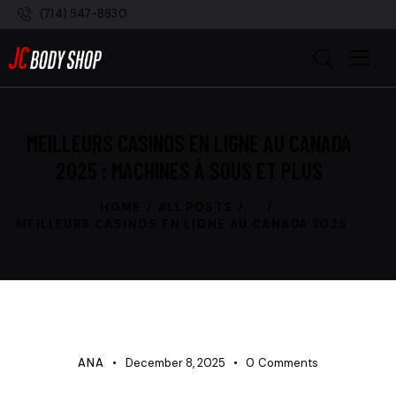
(714) 547-8830
MEILLEURS CASINOS EN LIGNE AU CANADA
2025 : MACHINES À SOUS ET PLUS
HOME
ALL POSTS
...
MEILLEURS CASINOS EN LIGNE AU CANADA 2025 ...
INTERAC-CASINO (FR-HP)
ANA
December 8, 2025
0
Comments