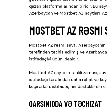
qazan platformalarından biridir. Bu say
Azerbaycan və Mostbet AZ saytları, Aze
MOSTBET AZ RƏSMI S
Mostbet AZ rəsmi saytı, Azerbaycanın m
tərəfindən təchiz edilmiş və Azerbayca
istifadəçiyi üçün idealdir.
Mostbet AZ saytının təhlili zamanı, sayt
istifadəçi tərəfindən daha rahat və keyf
keçirərkən, istifadəçinin dəstəklənən ci
QARŞINIQDA VƏ TƏCHIZAT