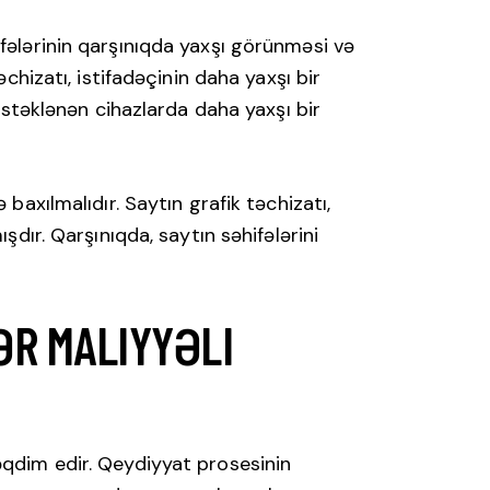
fələrinin qarşınıqda yaxşı görünməsi və
chizatı, istifadəçinin daha yaxşı bir
əstəklənən cihazlarda daha yaxşı bir
baxılmalıdır. Saytın grafik təchizatı,
şdır. Qarşınıqda, saytın səhifələrini
ƏR MALIYYƏLI
əqdim edir. Qeydiyyat prosesinin