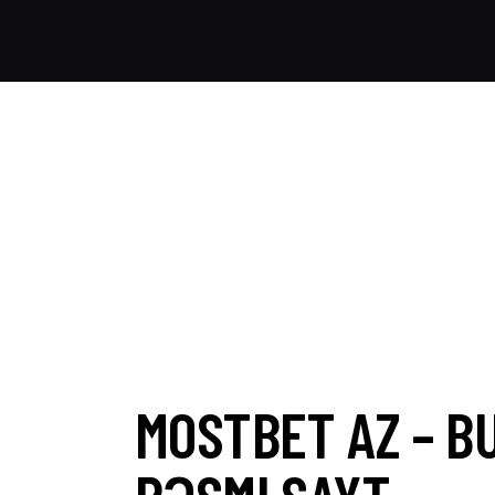
MOSTBET AZ – B