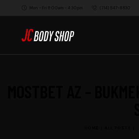
Mon - Fri 8:00am - 4:30pm
(714) 547-8830
MOSTBET AZ – BUKMEK
HOME
ALL POSTS
.