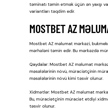
təminatı təmin etmək üçün ən yaxşı var
variantları təqdim edir.
MOSTBET AZ MƏLUM
Mostbet AZ məlumat mərkəzi, bukmeker 
mərhələni təmin edir. Bu mərkəzdə müra
Qaydalar: Mostbet AZ məlumat mərkəzi, 
məsələlərinin növü, müraciətçinin müra
məsələlərinin növü kimi təsvir olunur.
Xidmətlər: Mostbet AZ məlumat mərkəzi,
Bu, müraciətçinin müraciət etdiyi xidm
təsvir olunur.