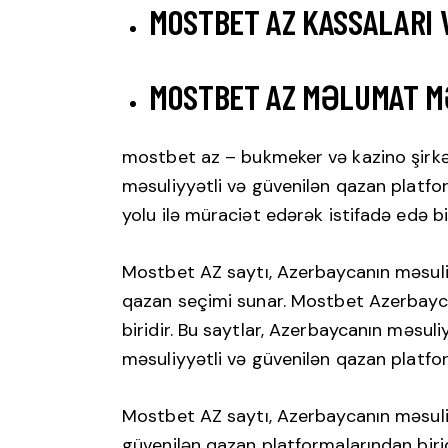
MOSTBET AZ KASSALARI 
MOSTBET AZ MƏLUMAT M
mostbet az
– bukmeker və kazino şirkə
məsuliyyətli və güvenilən qazan platfo
yolu ilə müraciət edərək istifadə edə b
Mostbet AZ saytı, Azerbaycanın məsuliy
qazan seçimi sunar. Mostbet Azerbayca
biridir. Bu saytlar, Azerbaycanın məsul
məsuliyyətli və güvenilən qazan platfor
Mostbet AZ saytı, Azerbaycanın məsuliy
güvenilən qazan platformalarından biri