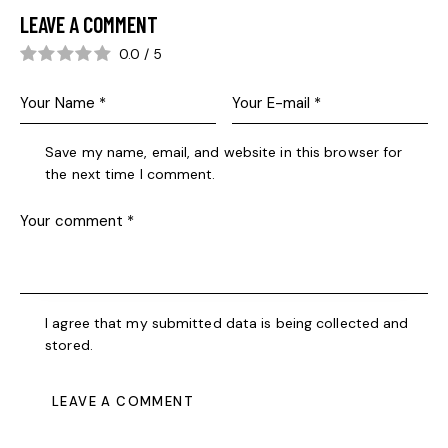
LEAVE A COMMENT
0.0
/
5
Save my name, email, and website in this browser for
the next time I comment.
I agree that my submitted data is being collected and
stored.