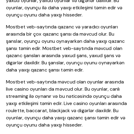
yaxud oyunlar, yaxud oyunlar və digərlər daxildir. Bu
oyunlar, oyunçu ilə daha yaxşı etkileşimi təmin edir və
oyunçu oyunu daha yaxşı hisseder.
Mostbet veb-saytında qazanc və yaradıcı oyunları
arasında bir çox qazanc şansı da məvcud olur. Bu
şanslar, oyunçu oyunu oynayarkən daha yaxşı qazanc
şansı təmin edir. Mostbet veb-saytında məvcud olan
qazanc şansları arasında yaxud şans, yaxud şans və
digərlər daxildir. Bu şanslar, oyunçu oyunu oynayarkən
daha yaxşı qazanc şansı təmin edir.
Mostbet veb-saytında məvcud olan oyunlar arasında
live casino oyunları da məvcud olur. Bu oyunlar, canlı
streaming ilə oynanır və bu nəticəsində oyunçu daha
yaxşı etkileşimi təmin edir. Live casino oyunları arasında
roulette, baccarat, blackjack və digərlər daxildir. Bu
oyunlar, oyunçu daha yaxşı qazanc şansı təmin edir və
oyunçu oyunu daha yaxşı hisseder.