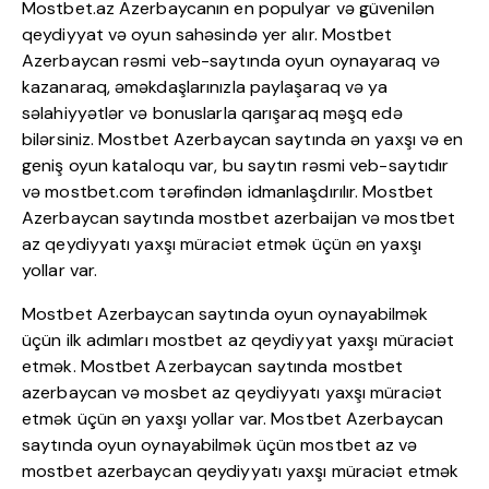
Mostbet.az Azerbaycanın en populyar və güvenilən
qeydiyyat və oyun sahəsində yer alır. Mostbet
Azerbaycan rəsmi veb-saytında oyun oynayaraq və
kazanaraq, əməkdaşlarınızla paylaşaraq və ya
səlahiyyətlər və bonuslarla qarışaraq məşq edə
bilərsiniz. Mostbet Azerbaycan saytında ən yaxşı və en
geniş oyun kataloqu var, bu saytın rəsmi veb-saytıdır
və mostbet.com tərəfindən idmanlaşdırılır. Mostbet
Azerbaycan saytında mostbet azerbaijan və mostbet
az qeydiyyatı yaxşı müraciət etmək üçün ən yaxşı
yollar var.
Mostbet Azerbaycan saytında oyun oynayabilmək
üçün ilk adımları mostbet az qeydiyyat yaxşı müraciət
etmək. Mostbet Azerbaycan saytında mostbet
azerbaycan və mosbet az qeydiyyatı yaxşı müraciət
etmək üçün ən yaxşı yollar var. Mostbet Azerbaycan
saytında oyun oynayabilmək üçün mostbet az və
mostbet azerbaycan qeydiyyatı yaxşı müraciət etmək